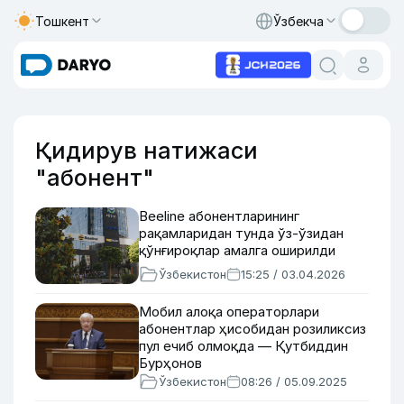
Тошкент
Ўзбекча
Қидирув натижаси
"абонент"
Beeline абонентларининг
рақамларидан тунда ўз-ўзидан
қўнғироқлар амалга оширилди
Ўзбекистон
15:25 / 03.04.2026
Мобил алоқа операторлари
абонентлар ҳисобидан розиликсиз
пул ечиб олмоқда — Қутбиддин
Бурҳонов
Ўзбекистон
08:26 / 05.09.2025