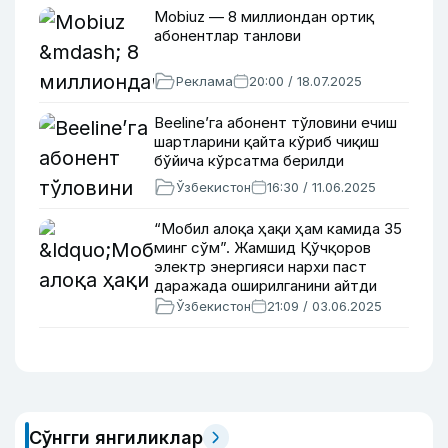
Mobiuz — 8 миллиондан ортиқ
абонентлар танлови
Реклама
20:00 / 18.07.2025
Beelineʼга абонент тўловини ечиш
шартларини қайта кўриб чиқиш
бўйича кўрсатма берилди
Ўзбекистон
16:30 / 11.06.2025
“Мобил алоқа ҳақи ҳам камида 35
минг сўм”. Жамшид Қўчқоров
электр энергияси нархи паст
даражада оширилганини айтди
Ўзбекистон
21:09 / 03.06.2025
Сўнгги янгиликлар