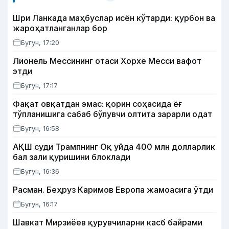
Шри Ланкада маҳбуслар исён кўтарди: қурбон ва
жароҳатланганлар бор
Бугун, 17:20
Лионель Мессининг отаси Хорхе Месси вафот
этди
Бугун, 17:17
Фақат овқатдан эмас: қорин соҳасида ёғ
тўпланишига сабаб бўлувчи олтита зарарли одат
Бугун, 16:58
АҚШ суди Трампнинг Оқ уйда 400 млн долларлик
бал зали қуришини блоклади
Бугун, 16:36
Расман. Беҳруз Каримов Европа жамоасига ўтди
Бугун, 16:17
Шавкат Мирзиёев қурувчиларни касб байрами