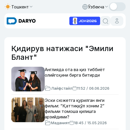
Тошкент
Ўзбекча
Қидирув натижаси "Эмили
Блант"
Англияда ота ва қиз тиббиёт
олийгоҳини бирга битирди
Лайфстайл
11:52 / 06.06.2026
Эски сюжетга қурилган янги
фильм: “Қаттиққўл хоним 2”
фильми томоша қилишга
арзийдими?
Маданият
18:45 / 15.05.2026