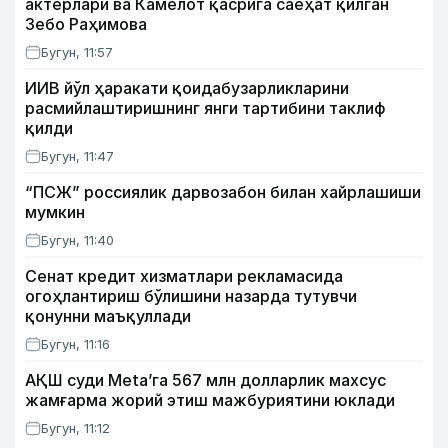
актёрлари ва Камелот қасрига саёҳат қилган
Зебо Раҳимова
Бугун, 11:57
ИИВ йўл ҳаракати қоидабузарликларини
расмийлаштиришнинг янги тартибини таклиф
қилди
Бугун, 11:47
“ПСЖ” россиялик дарвозабон билан хайрлашиши
мумкин
Бугун, 11:40
Сенат кредит хизматлари рекламасида
огоҳлантириш бўлишини назарда тутувчи
қонунни маъқуллади
Бугун, 11:16
АҚШ суди Meta’га 567 млн долларлик махсус
жамғарма жорий этиш мажбуриятини юклади
Бугун, 11:12