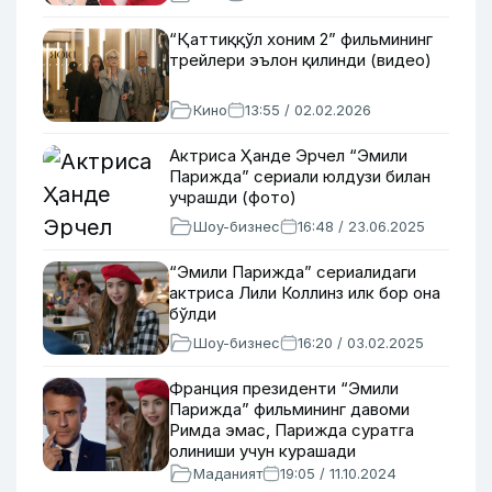
“Қаттиққўл хоним 2” фильмининг
трейлери эълон қилинди (видео)
Кино
13:55 / 02.02.2026
Актриса Ҳанде Эрчел “Эмили
Парижда” сериали юлдузи билан
учрашди (фото)
Шоу-бизнес
16:48 / 23.06.2025
“Эмили Парижда” сериалидаги
актриса Лили Коллинз илк бор она
бўлди
Шоу-бизнес
16:20 / 03.02.2025
Франция президенти “Эмили
Парижда” фильмининг давоми
Римда эмас, Парижда суратга
олиниши учун курашади
Маданият
19:05 / 11.10.2024