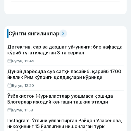
Сўнгги янгиликлар
Детектив, сир ва даҳшат уйғунлиги: бир нафасда
кўриб тугатиладиган 3 та сериал
Бугун, 12:45
Дунай дарёсида сув сатҳи пасайиб, қарийб 1700
йиллик Рим кўприги қолдиқлари кўринди
Бугун, 12:20
Ўзбекистон Журналистлар уюшмаси қошида
Блогерлар ижодий кенгаши ташкил этилди
Бугун, 11:58
Instagram: Ўғлини уйлантирган Райҳон Уласенова,
никоҳининг 15 йиллигини нишонлаган турк