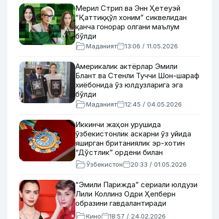
Мерил Стрип ва Энн Ҳетеуэй
“Қаттиққўл хоним” сиквелидан
қанча гонорар олгани маълум
бўлди
Маданият
13:06 / 11.05.2026
Америкалик актёрлар Эмили
Блант ва Стенли Туччи Шон-шараф
хиёбонида ўз юлдузларига эга
бўлди
Маданият
12:45 / 04.05.2026
Иккинчи жаҳон урушида
ўзбекистонлик аскарни ўз уйида
яширган британиялик эр-хотин
“Дўстлик” ордени билан
мукофотланди
Ўзбекистон
20:33 / 01.05.2026
“Эмили Парижда” сериали юлдузи
Лили Коллинз Одри Ҳепберн
образини гавдалантиради
Кино
18:57 / 24.02.2026