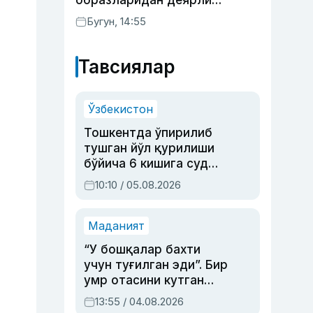
образларидан деярли
фойдаланмаяпти
Бугун, 14:55
Тавсиялар
Ўзбекистон
Тошкентда ўпирилиб
тушган йўл қурилиши
бўйича 6 кишига суд
ҳукми ўқилди
10:10 / 05.08.2026
Маданият
“У бошқалар бахти
учун туғилган эди”. Бир
умр отасини кутган
актриса ва дубльяж
13:55 / 04.08.2026
устаси Римма