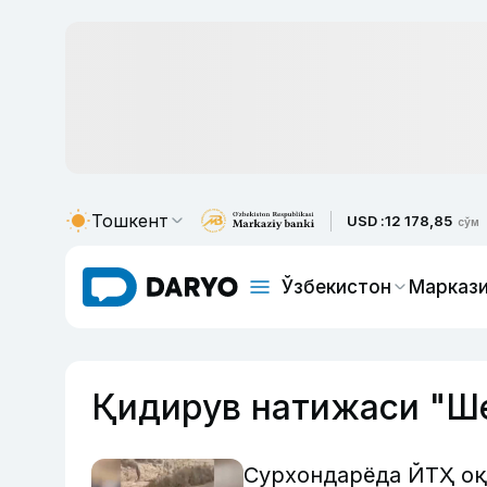
Тошкент
USD :
12 178,85
сўм
Ўзбекистон
Маркази
Қидирув натижаси "Ш
Сурхондарёда ЙТҲ оқи