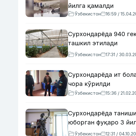
йилга қамалди
Ўзбекистон
16:59 / 15.04.
Сурхондарёда 940 ге
ташкил этилади
Ўзбекистон
17:31 / 30.03.
Сурхондарёда ит бола
чора кўрилди
Ўзбекистон
15:36 / 21.02.
Сурхондарёда танишин
юборган фуқаро 3 йи
Ўзбекистон
12:31 / 04.10.2