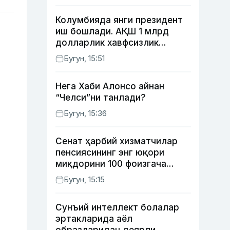
Колумбияда янги президент
иш бошлади. АҚШ 1 млрд
долларлик хавфсизлик
ёрдами бермоқчи
Бугун, 15:51
Нега Хаби Алонсо айнан
“Челси”ни танлади?
Бугун, 15:36
Сенат ҳарбий хизматчилар
пенсиясининг энг юқори
миқдорини 100 фоизгача
оширишни назарда тутувчи
Бугун, 15:15
қонунни маъқуллади
Сунъий интеллект болалар
эртакларида аёл