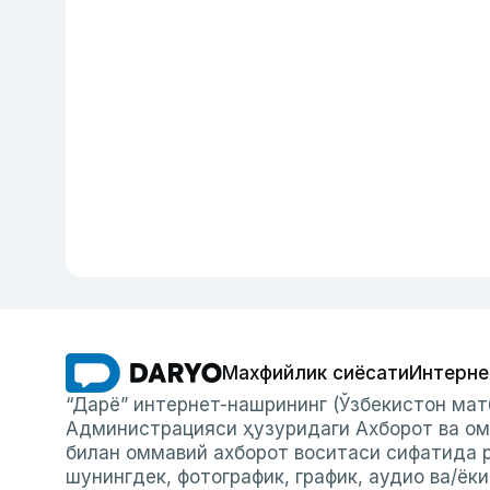
Махфийлик сиёсати
Интерне
“Дарё” интернет-нашрининг (Ўзбекистон мат
Администрацияси ҳузуридаги Ахборот ва ом
билан оммавий ахборот воситаси сифатида р
шунингдек, фотографик, график, аудио ва/ёк