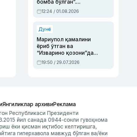
бомба бўлган”.
Абдулла Ориповни
12:24 / 01.08.2026
сиёсий айбловлардан
асраб қолган воқеа
Дунё
Мариупол қамалини
ёриб ўтган ва
“Изварино қозони”дан
чиққан қаҳрамон —
19:50 / 29.07.2026
Украина армияси бош
қўмондони Драпатий
ҳақида
и
Янгиликлар архиви
Реклама
стон Республикаси Президенти
3.2015 йил санада 0944-сонли гувоҳнома
риш ёки қисман иқтибос келтиришга,
айтига гиперхавола мавжуд бўлган ва/ёки