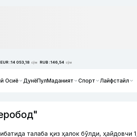
EUR :
RUB :
14 053,18
146,54
сўм
сўм
й Осиё
Дунё
Пул
Маданият
Спорт
Лайфстайл
еробод"
батида талаба қиз ҳалок бўлди, ҳайдовчи 1