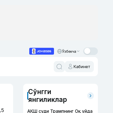
Ўзбекча
Кабинет
Сўнгги
янгиликлар
,5
АҚШ суди Трампнинг Оқ уйда