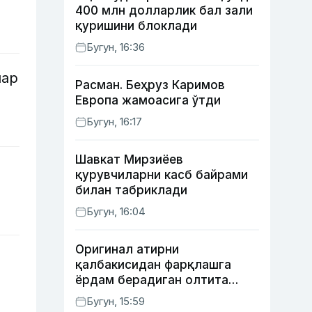
400 млн долларлик бал зали
қуришини блоклади
Бугун, 16:36
лар
Расман. Беҳруз Каримов
Европа жамоасига ўтди
Бугун, 16:17
Шавкат Мирзиёев
қурувчиларни касб байрами
билан табриклади
Бугун, 16:04
Оригинал атирни
қалбакисидан фарқлашга
ёрдам берадиган олтита
лайфҳак
Бугун, 15:59