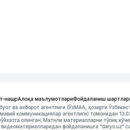
т-нашр
Алоқа маълумотлари
Фойдаланиш шартлар
буот ва ахборот агентлиги (ЎзМАА, ҳозирги Ўзбеки
мавий коммуникациялар агентлиги) томонидан 13.0
ўйхатга олинган. Матнли материалларни тўлиқ кўчи
и видеоматериалларидан фойдаланишга “daryo.uz” с