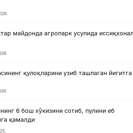
2026
ктар майдонда агропарк усулида иссиқхона
2026
сининг қулоқларини узиб ташлаган йигитга
2026
инг 6 бош хўкизини сотиб, пулини еб
лга қамалди
025