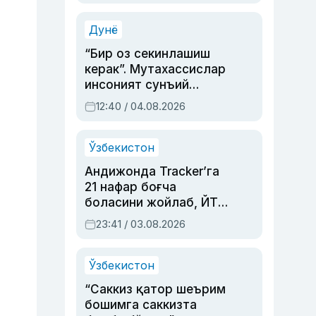
Аҳмедованинг
синовларга тўла ҳаёти
Дунё
“Бир оз секинлашиш
керак”. Мутахассислар
инсоният сунъий
интеллектни бошқара
12:40 / 04.08.2026
олмай қолишидан
хавотир билдирди
Ўзбекистон
Андижонда Tracker’га
21 нафар боғча
боласини жойлаб, ЙТҲ
содир этган аёлга суд
23:41 / 03.08.2026
ҳукми ўқилди
Ўзбекистон
“Саккиз қатор шеърим
бошимга саккизта