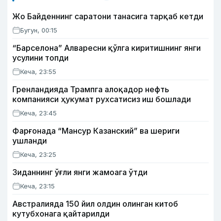
Жо Байденнинг саратони танасига тарқаб кетди
Бугун, 00:15
“Барселона” Алваресни қўлга киритишнинг янги
усулини топди
Кеча, 23:55
Гренландияда Трампга алоқадор нефть
компанияси ҳукумат рухсатисиз иш бошлади
Кеча, 23:45
Фарғонада “Мансур Казанский” ва шериги
ушланди
Кеча, 23:25
Зиданнинг ўғли янги жамоага ўтди
Кеча, 23:15
Австралияда 150 йил олдин олинган китоб
кутубхонага қайтарилди