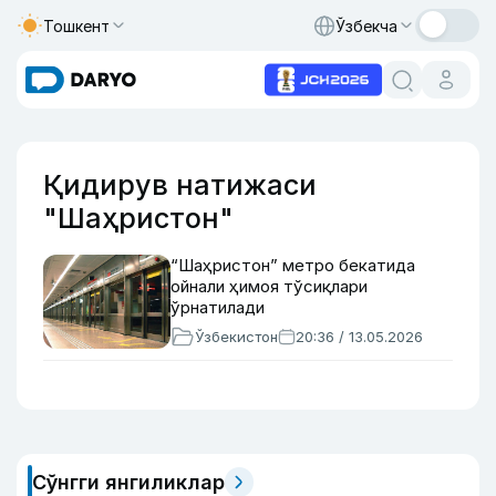
Тошкент
Ўзбекча
Қидирув натижаси
"Шаҳристон"
“Шаҳристон” метро бекатида
ойнали ҳимоя тўсиқлари
ўрнатилади
Ўзбекистон
20:36 / 13.05.2026
Сўнгги янгиликлар