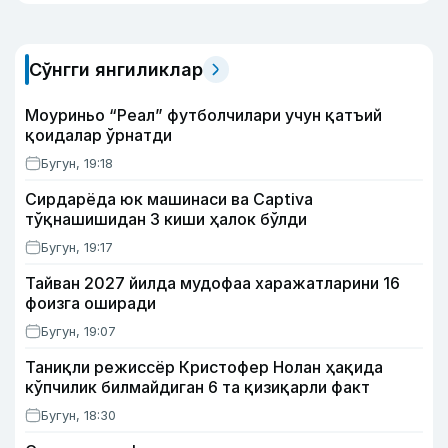
Сўнгги янгиликлар
Моуриньо “Реал” футболчилари учун қатъий
қоидалар ўрнатди
Бугун, 19:18
Сирдарёда юк машинаси ва Captiva
тўқнашишидан 3 киши ҳалок бўлди
Бугун, 19:17
Тайван 2027 йилда мудофаа харажатларини 16
фоизга оширади
Бугун, 19:07
Таниқли режиссёр Кристофер Нолан ҳақида
кўпчилик билмайдиган 6 та қизиқарли факт
Бугун, 18:30