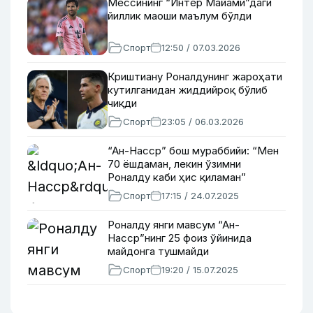
Мессининг “Интер Майами”даги
йиллик маоши маълум бўлди
Спорт
12:50 / 07.03.2026
Криштиану Роналдунинг жароҳати
кутилганидан жиддийроқ бўлиб
чиқди
Спорт
23:05 / 06.03.2026
“Ан-Насср” бош мураббийи: “Мен
70 ёшдаман, лекин ўзимни
Роналду каби ҳис қиламан”
Спорт
17:15 / 24.07.2025
Роналду янги мавсум “Ан-
Насср”нинг 25 фоиз ўйинида
майдонга тушмайди
Спорт
19:20 / 15.07.2025