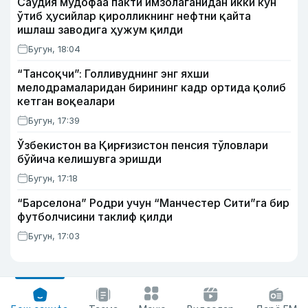
Саудия мудофаа пакти имзолаганидан икки кун
ўтиб ҳусийлар қиролликнинг нефтни қайта
ишлаш заводига ҳужум қилди
Бугун, 18:04
“Тансоқчи”: Голливуднинг энг яхши
мелодрамаларидан бирининг кадр ортида қолиб
кетган воқеалари
Бугун, 17:39
Ўзбекистон ва Қирғизистон пенсия тўловлари
бўйича келишувга эришди
Бугун, 17:18
“Барселона” Родри учун “Манчестер Сити”га бир
футболчисини таклиф қилди
Бугун, 17:03