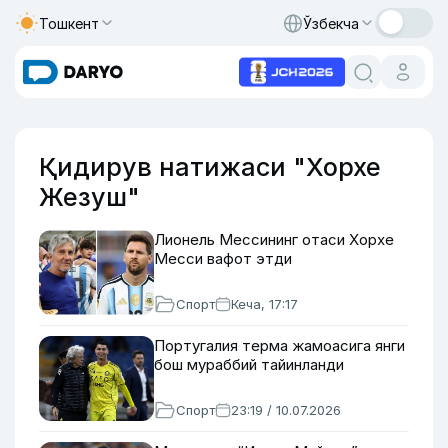
Тошкент
Ўзбекча
Қидирув натижаси "Хорхе
Жезуш"
Лионель Мессининг отаси Хорхе
Месси вафот этди
Спорт
Кеча, 17:17
Португалия терма жамоасига янги
бош мураббий тайинланди
Спорт
23:19 / 10.07.2026