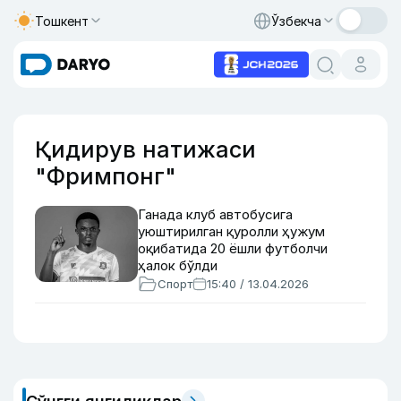
Тошкент
Ўзбекча
Қидирув натижаси
"Фримпонг"
Ганада клуб автобусига
уюштирилган қуролли ҳужум
оқибатида 20 ёшли футболчи
ҳалок бўлди
Спорт
15:40 / 13.04.2026