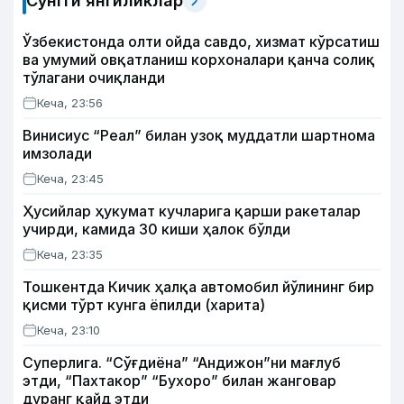
Сўнгги янгиликлар
Ўзбекистонда олти ойда савдо, хизмат кўрсатиш
ва умумий овқатланиш корхоналари қанча солиқ
тўлагани очиқланди
Кеча, 23:56
Винисиус “Реал” билан узоқ муддатли шартнома
имзолади
Кеча, 23:45
Ҳусийлар ҳукумат кучларига қарши ракеталар
учирди, камида 30 киши ҳалок бўлди
Кеча, 23:35
Тошкентда Кичик ҳалқа автомобил йўлининг бир
қисми тўрт кунга ёпилди (харита)
Кеча, 23:10
Суперлига. “Сўғдиёна” “Андижон”ни мағлуб
этди, “Пахтакор” “Бухоро” билан жанговар
дуранг қайд этди