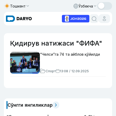
Тошкент
Ўзбекча
Қидирув натижаси "ФИФА"
“Челси”га 74 та айблов қўйилди
Спорт
13:08 / 12.09.2025
Сўнгги янгиликлар