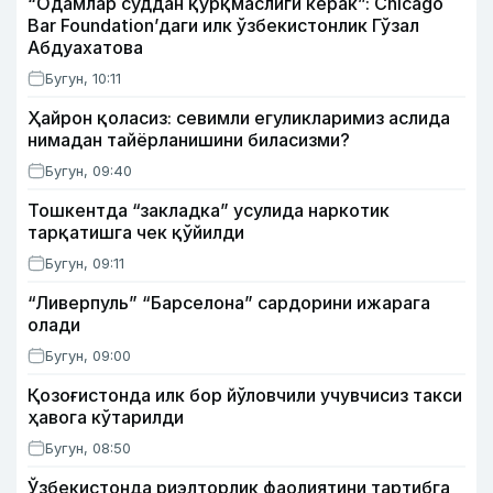
“Одамлар суддан қўрқмаслиги керак”: Chicago
Bar Foundation’даги илк ўзбекистонлик Гўзал
Абдуахатова
Бугун, 10:11
Ҳайрон қоласиз: севимли егуликларимиз аслида
нимадан тайёрланишини биласизми?
Бугун, 09:40
Тошкентда “закладка” усулида наркотик
тарқатишга чек қўйилди
Бугун, 09:11
“Ливерпуль” “Барселона” сардорини ижарага
олади
Бугун, 09:00
Қозоғистонда илк бор йўловчили учувчисиз такси
ҳавога кўтарилди
Бугун, 08:50
Ўзбекистонда риэлторлик фаолиятини тартибга