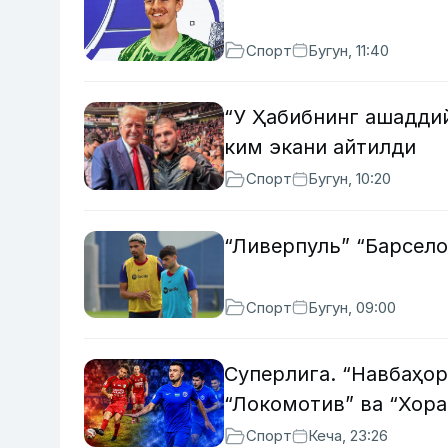
Спорт
Бугун, 11:40
“У Ҳабибнинг ашадди
ким экани айтилди
Спорт
Бугун, 10:20
“Ливерпуль” “Барсел
Спорт
Бугун, 09:00
Суперлига. “Навбаҳор
“Локомотив” ва “Хора
Спорт
Кеча, 23:26