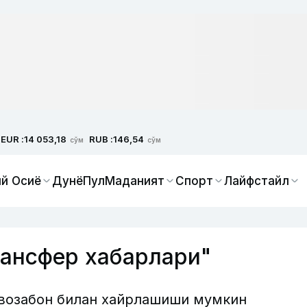
EUR :
RUB :
14 053,18
146,54
сўм
сўм
й Осиё
Дунё
Пул
Маданият
Спорт
Лайфстайл
ансфер хабарлари"
возабон билан хайрлашиши мумкин