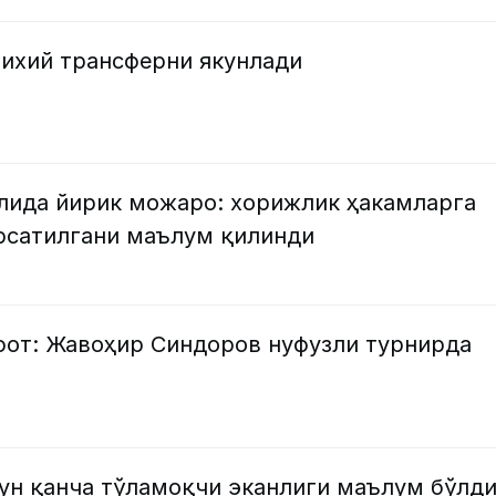
рихий трансферни якунлади
лида йирик можаро: хорижлик ҳакамларга
рсатилгани маълум қилинди
фот: Жавоҳир Синдоров нуфузли турнирда
чун қанча тўламоқчи эканлиги маълум бўлд