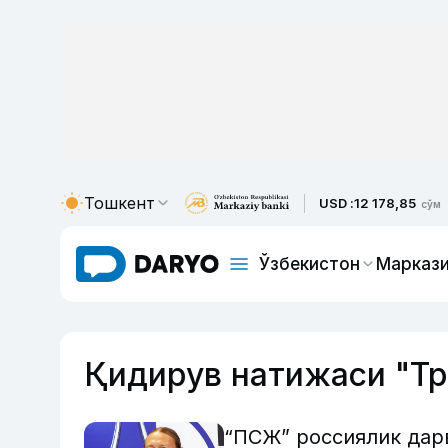
Тошкент
USD :
12 178,85
сўм
Ўзбекистон
Маркази
Қидирув натижаси "Тр
“ПСЖ” россиялик дар