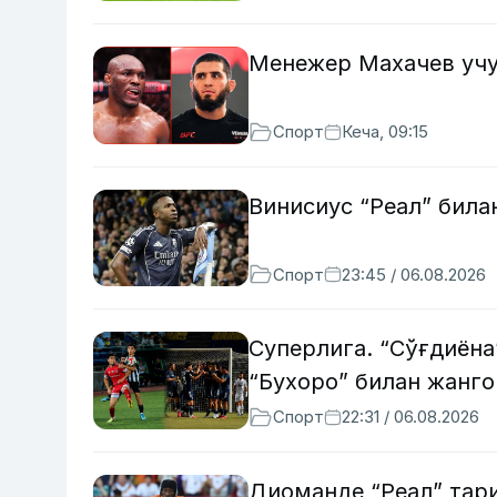
Менежер Махачев учу
Спорт
Кеча, 09:15
Винисиус “Реал” бил
Спорт
23:45 / 06.08.2026
Суперлига. “Сўғдиёна
“Бухоро” билан жанго
Спорт
22:31 / 06.08.2026
Диоманде “Реал” тар