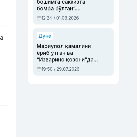
бошимга саккизта
бомба бўлган”.
Абдулла Ориповни
12:24 / 01.08.2026
сиёсий айбловлардан
асраб қолган воқеа
Дунё
а
Мариупол қамалини
ёриб ўтган ва
“Изварино қозони”дан
чиққан қаҳрамон —
19:50 / 29.07.2026
Украина армияси бош
қўмондони Драпатий
ҳақида