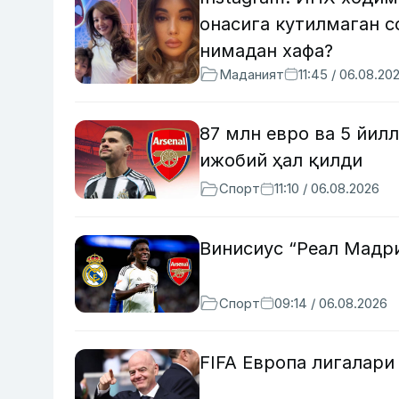
онасига кутилмаган с
нимадан хафа?
Маданият
11:45 / 06.08.20
87 млн евро ва 5 йил
ижобий ҳал қилди
Спорт
11:10 / 06.08.2026
Винисиус “Реал Мадр
Спорт
09:14 / 06.08.2026
FIFA Европа лигалар