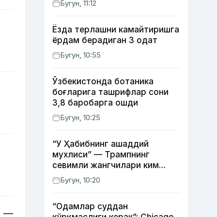
Бугун, 11:12
Ёзда терлашни камайтиришга
ёрдам берадиган 3 одат
Бугун, 10:55
Ўзбекистонда ботаника
боғларига ташрифлар сони
3,8 баробарга ошди
Бугун, 10:25
“У Ҳабибнинг ашаддий
мухлиси” — Трампнинг
севимли жангчилари ким
экани айтилди
Бугун, 10:20
“Одамлар суддан
и —