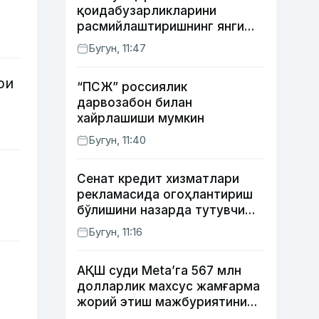
қоидабузарликларини
расмийлаштиришнинг янги
тартибини таклиф қилди
Бугун, 11:47
ри
“ПСЖ” россиялик
дарвозабон билан
хайрлашиши мумкин
Бугун, 11:40
Сенат кредит хизматлари
рекламасида огоҳлантириш
бўлишини назарда тутувчи
қонунни маъқуллади
Бугун, 11:16
АҚШ суди Meta’га 567 млн
долларлик махсус жамғарма
жорий этиш мажбуриятини
юклади