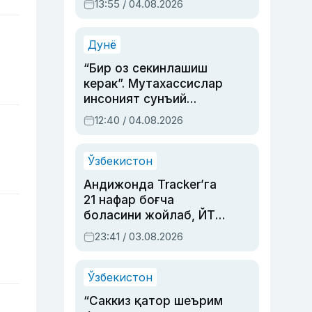
13:55 / 04.08.2026
устаси Римма
Аҳмедованинг
синовларга тўла ҳаёти
Дунё
“Бир оз секинлашиш
керак”. Мутахассислар
инсоният сунъий
интеллектни бошқара
12:40 / 04.08.2026
олмай қолишидан
хавотир билдирди
Ўзбекистон
Андижонда Tracker’га
21 нафар боғча
боласини жойлаб, ЙТҲ
содир этган аёлга суд
23:41 / 03.08.2026
ҳукми ўқилди
Ўзбекистон
“Саккиз қатор шеърим