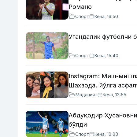
Романо
Спорт
Кеча, 16:50
Угандалик футболчи 
Спорт
Кеча, 15:40
Instagram: Миш-мишла
Шаҳзода, йўлга асфа
Маданият
Кеча, 13:55
Абдуқодир Ҳусановни
бўлди
Спорт
Кеча, 10:03