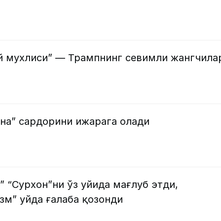
й мухлиси” — Трампнинг севимли жангчила
она” сардорини ижарага олади
” “Сурхон”ни ўз уйида мағлуб этди,
зм” уйда ғалаба қозонди