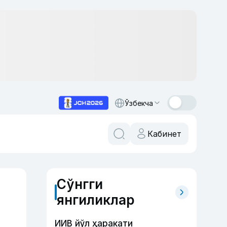
Ўзбекча
Кабинет
Сўнгги
янгиликлар
ИИВ йўл ҳаракати