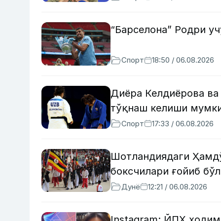
“Барселона” Родри у
Спорт
18:50 / 06.08.2026
Диёра Келдиёрова ва
тўқнаш келиши мумк
Спорт
17:33 / 06.08.2026
Шотландиядаги Ҳамдў
боксчилари ғойиб бў
Дунё
12:21 / 06.08.2026
Instagram: ЙПХ ходи