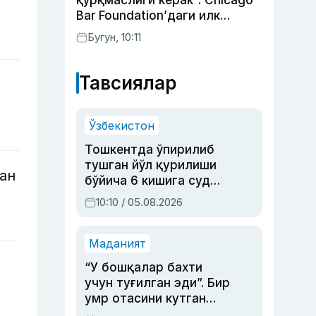
қўрқмаслиги керак”: Chicago
Bar Foundation’даги илк
ўзбекистонлик Гўзал
Бугун, 10:11
Абдуахатова
Тавсиялар
Ўзбекистон
Тошкентда ўпирилиб
тушган йўл қурилиши
ан
бўйича 6 кишига суд
ҳукми ўқилди
10:10 / 05.08.2026
Маданият
“У бошқалар бахти
учун туғилган эди”. Бир
умр отасини кутган
актриса ва дубльяж