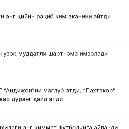
н энг қийин рақиб ким эканини айтди
ан узоқ муддатли шартнома имзолади
” “Андижон”ни мағлуб этди, “Пахтакор”
вар дуранг қайд этди
ихидаги энг қиммат футболчига айланди