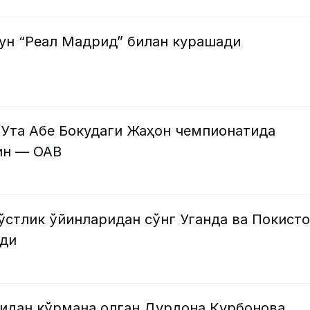
чун “Реал Мадрид” билан курашади
 Ута Абе Бокудаги Жаҳон чемпионатида
ин — ОАВ
стлик ўйинларидан сўнг Уганда ва Покист
лди
мидан кўрмана олган Дурдона Қурбонова,