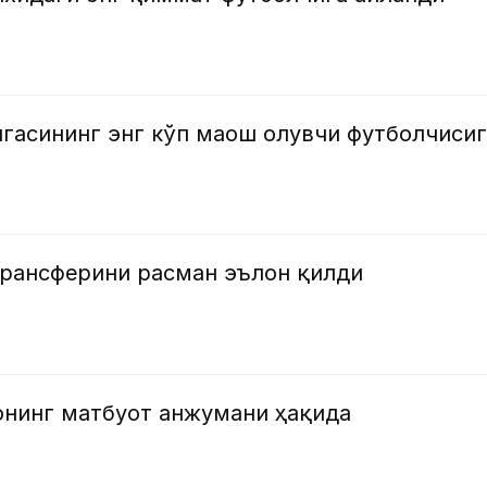
гасининг энг кўп маош олувчи футболчисиг
трансферини расман эълон қилди
онинг матбуот анжумани ҳақида