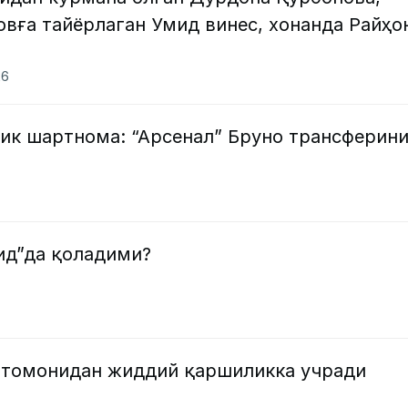
овға тайёрлаган Умид винес, хонанда Райҳо
26
лик шартнома: “Арсенал” Бруно трансферин
ид”да қоладими?
и томонидан жиддий қаршиликка учради