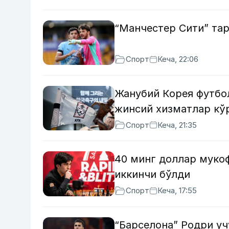
“Манчестер Сити” та
Спорт
Кеча, 22:06
Жанубий Корея футбо
жинсий хизматлар кў
Спорт
Кеча, 21:35
40 минг доллар муко
иккинчи бўлди
Спорт
Кеча, 17:55
“Барселона” Родри у