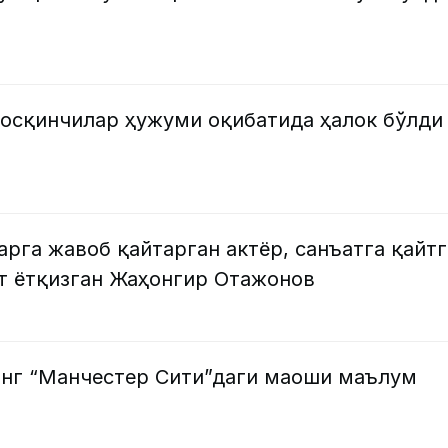
босқинчилар ҳужуми оқибатида ҳалок бўлди
рга жавоб қайтарган актёр, санъатга қайтг
лт ётқизган Жаҳонгир Отажонов
нг “Манчестер Сити”даги маоши маълум