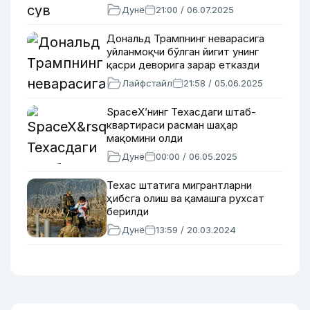
Дунё
21:00 / 06.07.2025
Дональд Трампнинг неварасига
уйланмоқчи бўлган йигит унинг
қасри деворига зарар етказди
Лайфстайл
21:58 / 05.06.2025
SpaceX’нинг Техасдаги штаб-
квартираси расман шаҳар
мақомини олди
Дунё
00:00 / 06.05.2025
Техас штатига мигрантларни
ҳибсга олиш ва қамашга рухсат
берилди
Дунё
13:59 / 20.03.2024