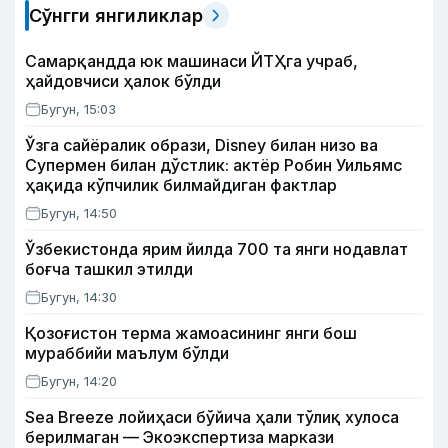
Сўнгги янгиликлар
Самарқандда юк машинаси ЙТҲга учраб,
ҳайдовчиси ҳалок бўлди
Бугун, 15:03
Ўзга сайёралик образи, Disney билан низо ва
Супермен билан дўстлик: актёр Робин Уильямс
ҳақида кўпчилик билмайдиган фактлар
Бугун, 14:50
Ўзбекистонда ярим йилда 700 та янги нодавлат
боғча ташкил этилди
Бугун, 14:30
Қозоғистон терма жамоасининг янги бош
мураббийи маълум бўлди
Бугун, 14:20
Sea Breeze лойиҳаси бўйича ҳали тўлиқ хулоса
берилмаган — Экоэкспертиза маркази