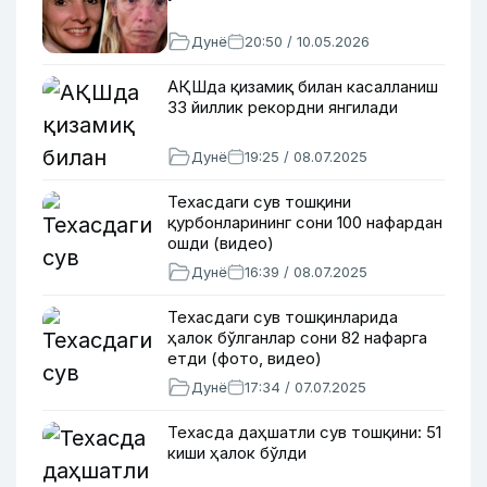
Дунё
20:50 / 10.05.2026
АҚШда қизамиқ билан касалланиш
33 йиллик рекордни янгилади
Дунё
19:25 / 08.07.2025
Техасдаги сув тошқини
қурбонларининг сони 100 нафардан
ошди (видео)
Дунё
16:39 / 08.07.2025
Техасдаги сув тошқинларида
ҳалок бўлганлар сони 82 нафарга
етди (фото, видео)
Дунё
17:34 / 07.07.2025
Техасда даҳшатли сув тошқини: 51
киши ҳалок бўлди