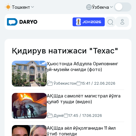
Тошкент
Ўзбекча
Қидирув натижаси "Техас"
Ҳьюстонда Абдулла Ориповнинг
уй-музейи очилди (фото)
Ўзбекистон
15:41 / 22.06.2026
АҚШда самолёт магистрал йўлга
қулаб тушди (видео)
Дунё
17:45 / 17.06.2026
АҚШда аёл йўқолганидан 11 йил
ўтиб топилди