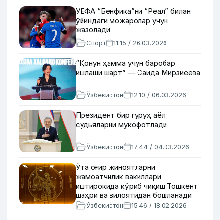
УЕФА “Бенфика”ни “Реал” билан
ўйиндаги можаролар учун
жазолади
Спорт
11:15 / 26.03.2026
“Қонун ҳамма учун баробар
ишлаши шарт” — Саида Мирзиёева
Ўзбекистон
12:10 / 06.03.2026
Президент бир гуруҳ аёл
судьяларни мукофотлади
Ўзбекистон
17:44 / 04.03.2026
Ўта оғир жиноятларни
жамоатчилик вакиллари
иштирокида кўриб чиқиш Тошкент
шаҳри ва вилоятидан бошланади
Ўзбекистон
15:46 / 18.02.2026