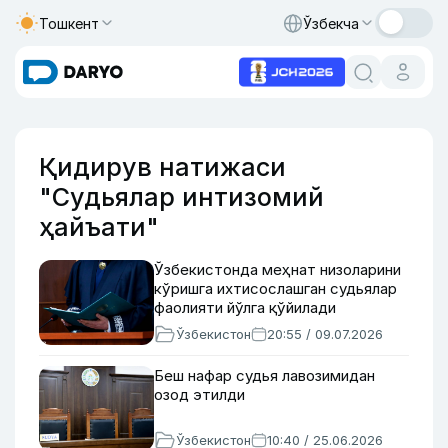
Тошкент
Ўзбекча
Қидирув натижаси
"Судьялар интизомий
ҳайъати"
Ўзбекистонда меҳнат низоларини
кўришга ихтисослашган судьялар
фаолияти йўлга қўйилади
Ўзбекистон
20:55 / 09.07.2026
Беш нафар судья лавозимидан
озод этилди
Ўзбекистон
10:40 / 25.06.2026