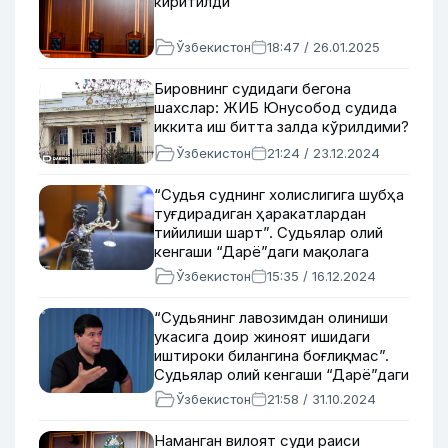
киритилди
Ўзбекистон
18:47 / 26.01.2025
Бировнинг судидаги бегона
шахслар: ЖИБ Юнусобод судида
иккита иш битта залда кўрилдими?
Ўзбекистон
21:24 / 23.12.2024
“Судья суднинг холислигига шубҳа
туғдирадиган ҳаракатлардан
тийилиши шарт”. Судьялар олий
кенгаши “Дарё”даги мақолага
муносабат билдирди
Ўзбекистон
15:35 / 16.12.2024
“Судьянинг лавозимдан олиниши
укасига доир жиноят ишидаги
иштироки билангина боғлиқмас”.
Судьялар олий кенгаши “Дарё”даги
мақолага муносабат билдирди
Ўзбекистон
21:58 / 31.10.2024
Наманган вилоят суди раиси