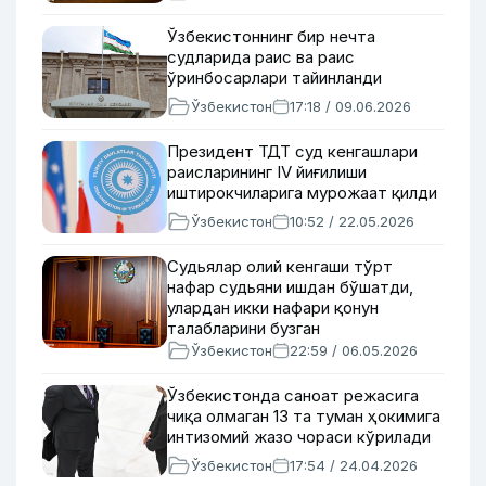
Ўзбекистоннинг бир нечта
судларида раис ва раис
ўринбосарлари тайинланди
Ўзбекистон
17:18 / 09.06.2026
Президент ТДТ суд кенгашлари
раисларининг IV йиғилиши
иштирокчиларига мурожаат қилди
Ўзбекистон
10:52 / 22.05.2026
Судьялар олий кенгаши тўрт
нафар судьяни ишдан бўшатди,
улардан икки нафари қонун
талабларини бузган
Ўзбекистон
22:59 / 06.05.2026
Ўзбекистонда саноат режасига
чиқа олмаган 13 та туман ҳокимига
интизомий жазо чораси кўрилади
Ўзбекистон
17:54 / 24.04.2026