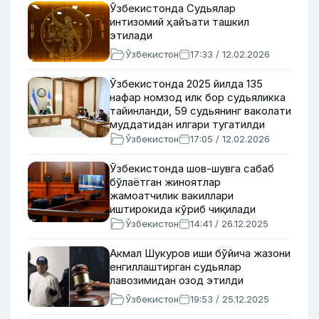
Ўзбекистонда Судьялар
интизомий ҳайъати ташкил
этилади
Ўзбекистон
17:33 / 12.02.2026
Ўзбекистонда 2025 йилда 135
нафар номзод илк бор судьяликка
тайинланди, 59 судьянинг ваколати
муддатидан илгари тугатилди
Ўзбекистон
17:05 / 12.02.2026
Ўзбекистонда шов-шувга сабаб
бўлаётган жиноятлар
жамоатчилик вакиллари
иштирокида кўриб чиқилади
Ўзбекистон
14:41 / 26.12.2025
Акмал Шукуров иши бўйича жазони
енгиллаштирган судьялар
лавозимидан озод этилди
Ўзбекистон
19:53 / 25.12.2025