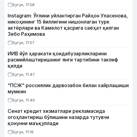
Бугун, 11:58
Instagram: Ўғлини уйлантирган Райҳон Уласенова,
никоҳининг 15 йиллигини нишонлаган турк
актёрлари ва Камелот қасрига саёҳат қилган
Зебо Раҳимова
Бугун, 11:57
ИИВ йўл ҳаракати қоидабузарликларини
расмийлаштиришнинг янги тартибини таклиф
қилди
Бугун, 11:47
“ПСЖ” россиялик дарвозабон билан хайрлашиши
мумкин
Бугун, 11:40
Сенат кредит хизматлари рекламасида
огоҳлантириш бўлишини назарда тутувчи
қонунни маъқуллади
Бугун, 11:16