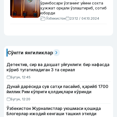
ўринбосари ўзганинг уйини сохта
ҳужжат орқали ўзлаштириб, сотиб
юборди
Ўзбекистон
23:12 / 04.10.2024
Сўнгги янгиликлар
Детектив, сир ва даҳшат уйғунлиги: бир нафасда
кўриб тугатиладиган 3 та сериал
Бугун, 12:45
Дунай дарёсида сув сатҳи пасайиб, қарийб 1700
йиллик Рим кўприги қолдиқлари кўринди
Бугун, 12:20
Ўзбекистон Журналистлар уюшмаси қошида
Блогерлар ижодий кенгаши ташкил этилди