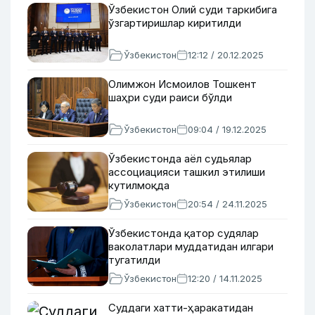
Ўзбекистон Олий суди таркибига
ўзгартиришлар киритилди
Ўзбекистон
12:12 / 20.12.2025
Олимжон Исмоилов Тошкент
шаҳри суди раиси бўлди
Ўзбекистон
09:04 / 19.12.2025
Ўзбекистонда аёл судьялар
ассоциацияси ташкил этилиши
кутилмоқда
Ўзбекистон
20:54 / 24.11.2025
Ўзбекистонда қатор судялар
ваколатлари муддатидан илгари
тугатилди
Ўзбекистон
12:20 / 14.11.2025
Суддаги хатти-ҳаракатидан