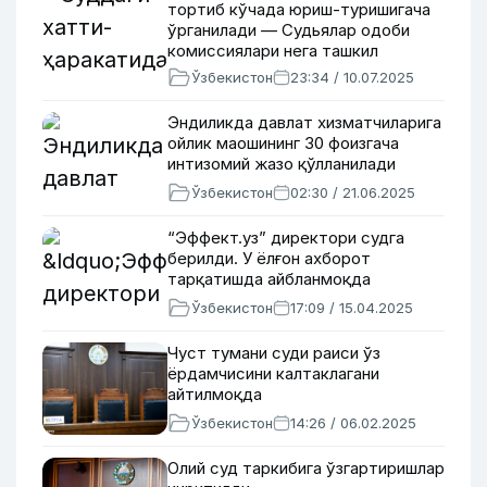
тортиб кўчада юриш-туришигача
ўрганилади — Судьялар одоби
комиссиялари нега ташкил
қилингани ҳақида тушунтириш
Ўзбекистон
23:34 / 10.07.2025
берилди
Эндиликда давлат хизматчиларига
ойлик маошининг 30 фоизгача
интизомий жазо қўлланилади
Ўзбекистон
02:30 / 21.06.2025
“Эффект.уз” директори судга
берилди. У ёлғон ахборот
тарқатишда айбланмоқда
Ўзбекистон
17:09 / 15.04.2025
Чуст тумани суди раиси ўз
ёрдамчисини калтаклагани
айтилмоқда
Ўзбекистон
14:26 / 06.02.2025
Олий суд таркибига ўзгартиришлар