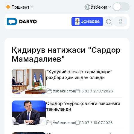
Тошкент
Ўзбекча
Қидирув натижаси "Сардор
Мамадалиев"
“Ҳудудий электр тармоқлари”
раҳбари ҳам ишдан олинди
Ўзбекистон
16:03 / 27.07.2026
Сардор Умурзоқов янги лавозимга
тайинланди
Ўзбекистон
13:07 / 10.07.2026