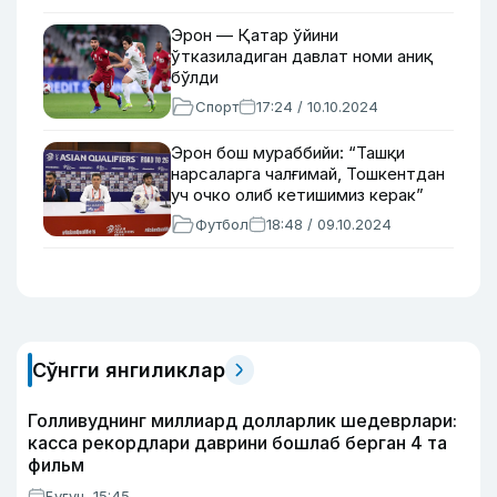
Эрон — Қатар ўйини
ўтказиладиган давлат номи аниқ
бўлди
Спорт
17:24 / 10.10.2024
Эрон бош мураббийи: “Ташқи
нарсаларга чалғимай, Тошкентдан
уч очко олиб кетишимиз керак”
Футбол
18:48 / 09.10.2024
Сўнгги янгиликлар
Голливуднинг миллиард долларлик шедеврлари:
касса рекордлари даврини бошлаб берган 4 та
фильм
Бугун, 15:45