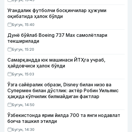
Угандалик футболчи босқинчилар ҳужуми
оқибатида ҳалок бўлди
Бугун, 15:40
Дунё бўйлаб Boeing 737 Мах самолётлари
текширилади
Бугун, 15:20
Самарқандда юк машинаси ЙТҲга учраб,
ҳайдовчиси ҳалок бўлди
Бугун, 15:03
Ўзга сайёралик образи, Disney билан низо ва
Супермен билан дўстлик: актёр Робин Уильямс
ҳақида кўпчилик билмайдиган фактлар
Бугун, 14:50
Ўзбекистонда ярим йилда 700 та янги нодавлат
боғча ташкил этилди
Бугун, 14:30