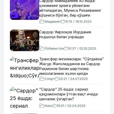
Сардор Мамадалиев 40 ёшда:
ҳокимнинг қизига уйлангани
айтиладиган, Муниса Ризаеванинг
қўшниси бўлган, бир қўшиғи
ортидан 4 та уй олган хонанда
Маданият
10:15 / 18.10.2025
ҳақида
Сардор Умрзоқов Иордания
подшоҳи билан учрашди
Ўзбекистон
10:37 / 02.10.2025
Трансфер янгиликлари. “Сўғдиёна”
Жасур Жалолиддинов ва Сардор
Раҳмонов билан шартнома
имзолаганини эълон қилди
Спорт
20:21 / 04.07.2025
“Сардор” 25 ёшда: сериал
қаҳрамонлари ўтган вақт ичида
қанчалик ўзгарган?
Кино
19:01 / 02.04.2025