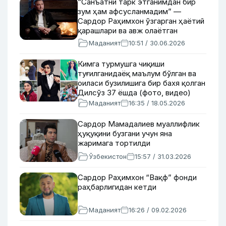
“Санъатни тарк этганимдан бир
зум ҳам афсусланмадим” —
Сардор Раҳимхон ўзгарган ҳаётий
қарашлари ва авж олаётган
фирибгарлик ҳақида
Маданият
10:51 / 30.06.2026
Кимга турмушга чиқиши
туғилганидаёқ маълум бўлган ва
оиласи бузилишига бир бахя қолган
Дилсўз 37 ёшда (фото, видео)
Маданият
16:35 / 18.05.2026
Сардор Мамадалиев муаллифлик
ҳуқуқини бузгани учун яна
жаримага тортилди
Ўзбекистон
15:57 / 31.03.2026
Сардор Раҳимхон “Вақф” фонди
раҳбарлигидан кетди
Маданият
16:26 / 09.02.2026