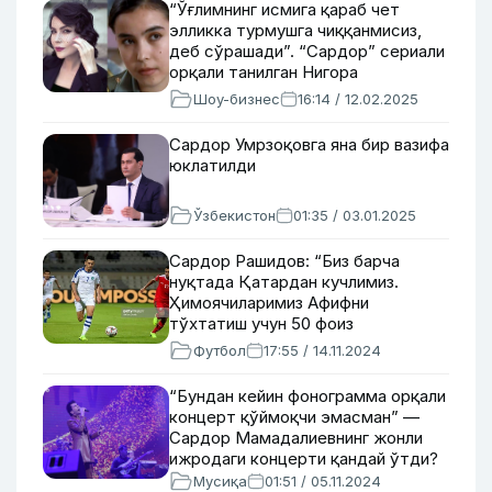
“Ўғлимнинг исмига қараб чет
элликка турмушга чиққанмисиз,
деб сўрашади”. “Сардор” сериали
орқали танилган Нигора
Каримбоева 45 ёшда (фото,
Шоу-бизнес
16:14 / 12.02.2025
видео)
Сардор Умрзоқовга яна бир вазифа
юклатилди
Ўзбекистон
01:35 / 03.01.2025
Сардор Рашидов: “Биз барча
нуқтада Қатардан кучлимиз.
Ҳимоячиларимиз Афифни
тўхтатиш учун 50 фоиз
имкониятидан фойдаланса бас”
Футбол
17:55 / 14.11.2024
“Бундан кейин фонограмма орқали
концерт қўймоқчи эмасман” —
Сардор Мамадалиевнинг жонли
ижродаги концерти қандай ўтди?
Мусиқа
01:51 / 05.11.2024