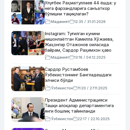
Улуғбек Раҳматуллаев 44 ёшда: у
нега фарзандларига санъаткор
бўлишни тақиқлаган?
Маданият
12:35 / 31.01.2026
Instagram: Туғилган кунини
нишонлаётган Камилла Хўжаева,
Жаҳонгир Отажонов оиласида
байрам, Сардор Раҳимхон ҳаво
ифлосланганидан хавотирда
Маданият
13:16 / 04.12.2025
Сардор Рустамбоев
Ўзбекистоннинг Бангладешдаги
элчиси бўлди
Ўзбекистон
11:20 / 27.11.2025
Президент Администрацияси
Ташқи алоқалар департаментига
янги бошлиқ тайинланди
Ўзбекистон
22:17 / 22.10.2025