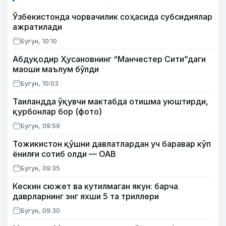
Ўзбекистонда чорвачилик соҳасида субсидиялар
ажратилади
Бугун, 10:10
Абдуқодир Ҳусановнинг “Манчестер Сити”даги
маоши маълум бўлди
Бугун, 10:03
Таиландда ўқувчи мактабда отишма уюштирди,
қурбонлар бор (фото)
Бугун, 09:59
Тожикистон қўшни давлатлардан уч баравар кўп
ёнилғи сотиб олди — ОАВ
Бугун, 09:35
Кескин сюжет ва кутилмаган якун: барча
даврларнинг энг яхши 5 та триллери
Бугун, 09:30