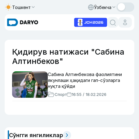
Тошкент
Ўзбекча
Қидирув натижаси "Сабина
Алтинбеков"
Сабина Алтинбекова фаолиятини
якунлаши ҳақидаги гап-сўзларга
нуқта қўйди
Спорт
16:55 / 18.02.2026
Сўнгги янгиликлар