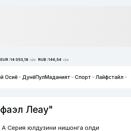
EUR :
RUB :
14 053,18
146,54
сўм
сўм
й Осиё
Дунё
Пул
Маданият
Спорт
Лайфстайл
фаэл Леау"
 А Серия юлдузини нишонга олди