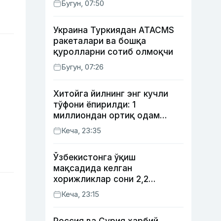
Бугун, 07:50
Украина Туркиядан ATACMS
ракеталари ва бошқа
қуролларни сотиб олмоқчи
Бугун, 07:26
Хитойга йилнинг энг кучли
тўфони ёпирилди: 1
миллиондан ортиқ одам
эвакуация қилинди
Кеча, 23:35
Ўзбекистонга ўқиш
мақсадида келган
хорижликлар сони 2,2
баробарга ошди
Кеча, 23:15