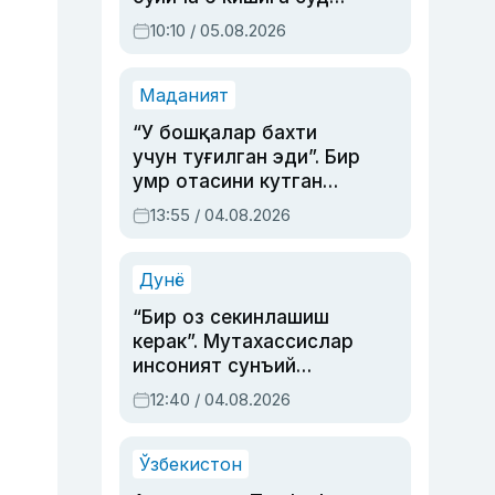
ҳукми ўқилди
10:10 / 05.08.2026
Маданият
“У бошқалар бахти
учун туғилган эди”. Бир
умр отасини кутган
актриса ва дубльяж
13:55 / 04.08.2026
устаси Римма
Аҳмедованинг
синовларга тўла ҳаёти
Дунё
“Бир оз секинлашиш
керак”. Мутахассислар
инсоният сунъий
интеллектни бошқара
12:40 / 04.08.2026
олмай қолишидан
хавотир билдирди
Ўзбекистон