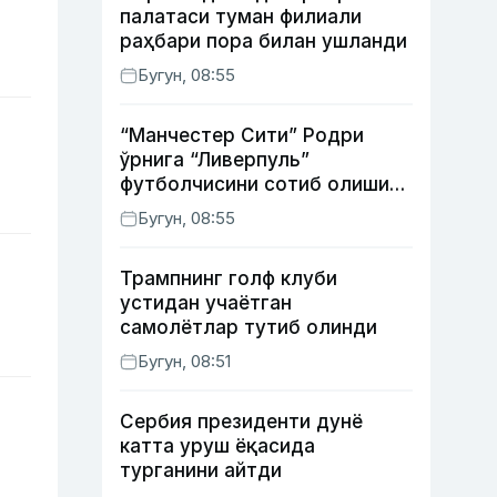
палатаси туман филиали
раҳбари пора билан ушланди
Бугун, 08:55
“Манчестер Сити” Родри
ўрнига “Ливерпуль”
футболчисини сотиб олиши
мумкин
Бугун, 08:55
Трампнинг голф клуби
устидан учаётган
самолётлар тутиб олинди
Бугун, 08:51
Сербия президенти дунё
катта уруш ёқасида
турганини айтди