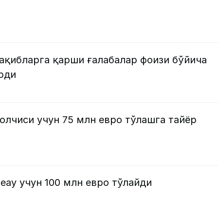
ақибларга қарши ғалабалар фоизи бўйича
рди
олчиси учун 75 млн евро тўлашга тайёр
еау учун 100 млн евро тўлайди