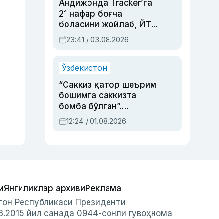
Андижонда Tracker’га
21 нафар боғча
боласини жойлаб, ЙТҲ
содир этган аёлга суд
23:41 / 03.08.2026
ҳукми ўқилди
Ўзбекистон
“Саккиз қатор шеърим
бошимга саккизта
бомба бўлган”.
Абдулла Ориповни
12:24 / 01.08.2026
сиёсий айбловлардан
асраб қолган воқеа
и
Янгиликлар архиви
Реклама
стон Республикаси Президенти
3.2015 йил санада 0944-сонли гувоҳнома