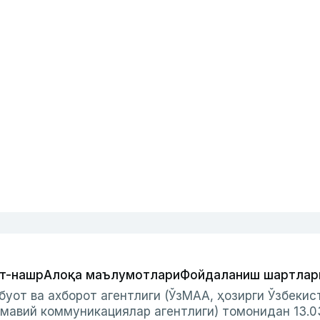
т-нашр
Алоқа маълумотлари
Фойдаланиш шартлар
буот ва ахборот агентлиги (ЎзМАА, ҳозирги Ўзбеки
мавий коммуникациялар агентлиги) томонидан 13.0