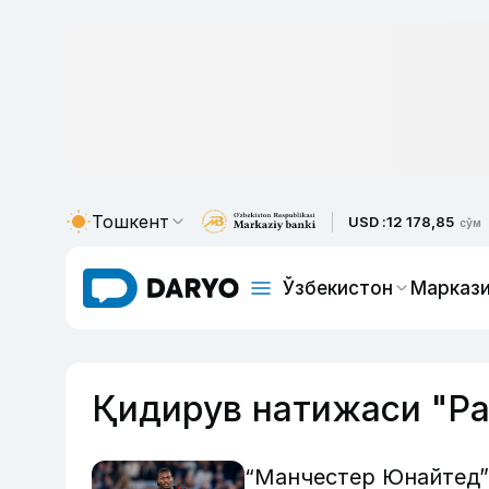
Тошкент
USD :
12 178,85
сўм
Ўзбекистон
Маркази
Қидирув натижаси "Ра
“Манчестер Юнайтед”