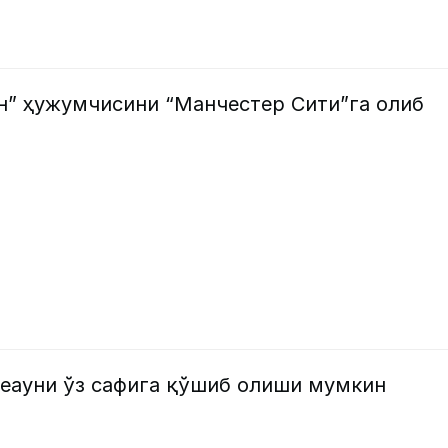
н” ҳужумчисини “Манчестер Сити”га олиб
Леауни ўз сафига қўшиб олиши мумкин