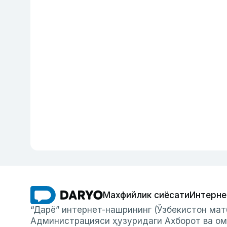
Махфийлик сиёсати
Интерне
“Дарё” интернет-нашрининг (Ўзбекистон мат
Администрацияси ҳузуридаги Ахборот ва ом