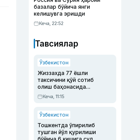
Россия ва Сурия ҳарбий
базалар бўйича янги
келишувга эришди
Кеча, 22:52
Тавсиялар
Ўзбекистон
Жиззахда 77 ёшли
таксичини қўй сотиб
олиш баҳонасида
яйловга олиб бориб
Кеча, 11:15
ўлдирган йигит 20
йилга қамалди
Ўзбекистон
Тошкентда ўпирилиб
тушган йўл қурилиши
бўйича 6 кишига суд