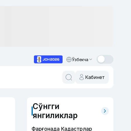
Ўзбекча
Кабинет
Сўнгги
янгиликлар
Фарғонада Кадастрлар