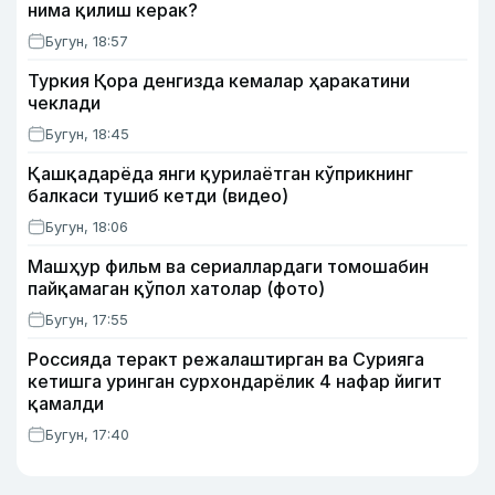
нима қилиш керак?
Бугун, 18:57
Туркия Қора денгизда кемалар ҳаракатини
чеклади
Бугун, 18:45
Қашқадарёда янги қурилаётган кўприкнинг
балкаси тушиб кетди (видео)
Бугун, 18:06
Машҳур фильм ва сериаллардаги томошабин
пайқамаган қўпол хатолар (фото)
Бугун, 17:55
Россияда теракт режалаштирган ва Сурияга
кетишга уринган сурхондарёлик 4 нафар йигит
қамалди
Бугун, 17:40