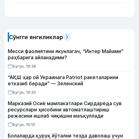
Сўнгги янгиликлар
Месси фаолиятини якунлагач, “Интер Майами”
раҳбарига айланадими?
Бугун, 19:38
“АҚШ ҳар ой Украинага Patriot ракеталарини
етказиб беради” — Зеленский
Бугун, 19:30
Марказий Осиё мамлакатлари Сирдарёда сув
ресурслари ҳисобини автоматлаштириш
режасини ишлаб чиқишни маъқуллади
Бугун, 19:10
Болаларда қуруқ йўтални тезда даволаш учун