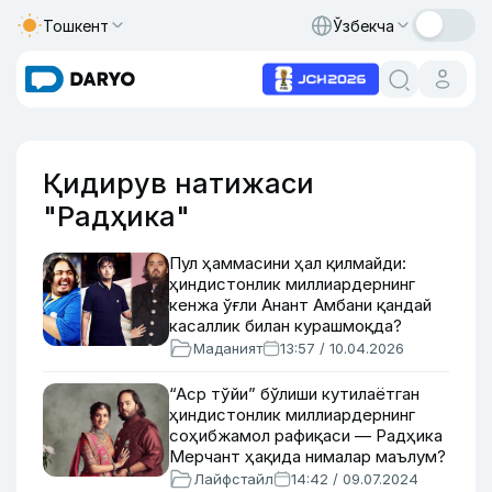
Тошкент
Ўзбекча
Қидирув натижаси
"Радҳика"
Пул ҳаммасини ҳал қилмайди:
ҳиндистонлик миллиардернинг
кенжа ўғли Анант Амбани қандай
касаллик билан курашмоқда?
Маданият
13:57 / 10.04.2026
“Аср тўйи” бўлиши кутилаётган
ҳиндистонлик миллиардернинг
соҳибжамол рафиқаси — Радҳика
Мерчант ҳақида нималар маълум?
Лайфстайл
14:42 / 09.07.2024