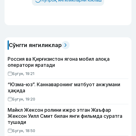
Сўнгги янгиликлар
Россия ва Қирғизистон ягона мобил алоқа
оператори яратади
Бугун, 19:21
“Юзма-юз”. Каннаваронинг матбуот анжумани
ҳақида
Бугун, 19:20
Майкл Жексон ролини ижро этган Жаъфар
Жексон Уилл Смит билан янги фильмда суратга
тушади
Бугун, 18:50