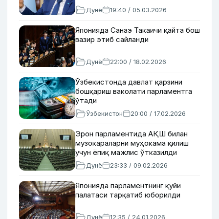
Дунё
19:40 / 05.03.2026
Японияда Санаэ Такаичи қайта бош
вазир этиб сайланди
Дунё
22:00 / 18.02.2026
Ўзбекистонда давлат қарзини
бошқариш ваколати парламентга
ўтади
Ўзбекистон
20:00 / 17.02.2026
Эрон парламентида АҚШ билан
музокараларни муҳокама қилиш
учун ёпиқ мажлис ўтказилди
Дунё
23:33 / 09.02.2026
Японияда парламентнинг қуйи
палатаси тарқатиб юборилди
Дунё
12:35 / 24.01.2026