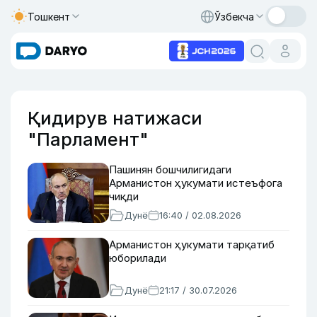
Тошкент
Ўзбекча
Қидирув натижаси
"Парламент"
Пашинян бошчилигидаги
Арманистон ҳукумати истеъфога
чиқди
Дунё
16:40 / 02.08.2026
Арманистон ҳукумати тарқатиб
юборилади
Дунё
21:17 / 30.07.2026