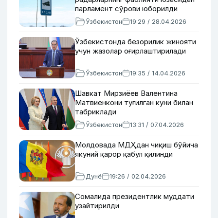
парламент сўрови юборилди
Ўзбекистон
19:29 / 28.04.2026
Ўзбекистонда безорилик жинояти
учун жазолар оғирлаштирилади
Ўзбекистон
19:35 / 14.04.2026
Шавкат Мирзиёев Валентина
Матвиенкони туғилган куни билан
табриклади
Ўзбекистон
13:31 / 07.04.2026
Молдовада МДҲдан чиқиш бўйича
якуний қарор қабул қилинди
Дунё
19:26 / 02.04.2026
Сомалида президентлик муддати
узайтирилди