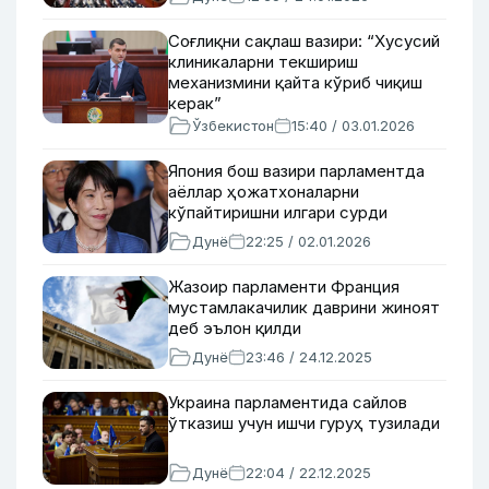
Соғлиқни сақлаш вазири: “Хусусий
клиникаларни текшириш
механизмини қайта кўриб чиқиш
керак”
Ўзбекистон
15:40 / 03.01.2026
Япония бош вазири парламентда
аёллар ҳожатхоналарни
кўпайтиришни илгари сурди
Дунё
22:25 / 02.01.2026
Жазоир парламенти Франция
мустамлакачилик даврини жиноят
деб эълон қилди
Дунё
23:46 / 24.12.2025
Украина парламентида сайлов
ўтказиш учун ишчи гуруҳ тузилади
Дунё
22:04 / 22.12.2025