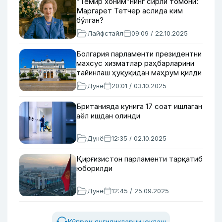
“Темир хоним”нинг сирли томони:
Маргарет Тетчер аслида ким
бўлган?
Лайфстайл
09:09 / 22.10.2025
Болгария парламенти президентни
махсус хизматлар раҳбарларини
тайинлаш ҳуқуқидан маҳрум қилди
Дунё
20:01 / 03.10.2025
Британияда кунига 17 соат ишлаган
аёл ишдан олинди
Дунё
12:35 / 02.10.2025
Қирғизистон парламенти тарқатиб
юборилди
Дунё
12:45 / 25.09.2025
Кўпроқ янгиликларни юклаш