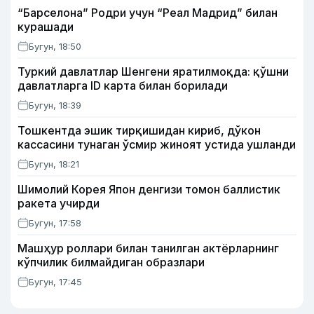
“Барселона” Родри учун “Реал Мадрид” билан
курашади
Бугун, 18:50
Туркий давлатлар Шенгени яратилмоқда: қўшни
давлатларга ID карта билан борилади
Бугун, 18:39
Тошкентда эшик тирқишидан кириб, дўкон
кассасини тунаган ўсмир жиноят устида ушланди
Бугун, 18:21
Шимолий Корея Япон денгизи томон баллистик
ракета учирди
Бугун, 17:58
Машҳур роллари билан танилган актёрларнинг
кўпчилик билмайдиган образлари
Бугун, 17:45