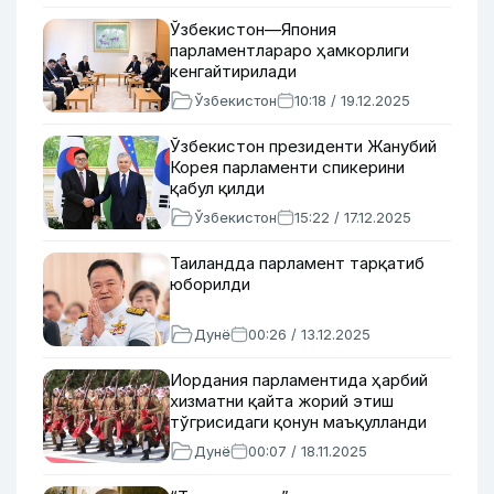
Ўзбекистон—Япония
парламентлараро ҳамкорлиги
кенгайтирилади
Ўзбекистон
10:18 / 19.12.2025
Ўзбекистон президенти Жанубий
Корея парламенти спикерини
қабул қилди
Ўзбекистон
15:22 / 17.12.2025
Таиландда парламент тарқатиб
юборилди
Дунё
00:26 / 13.12.2025
Иордания парламентида ҳарбий
хизматни қайта жорий этиш
тўгрисидаги қонун маъқулланди
Дунё
00:07 / 18.11.2025