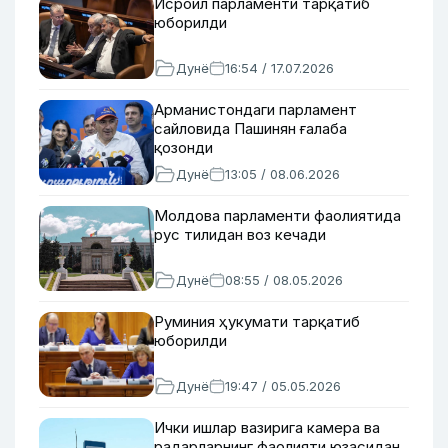
Исроил парламенти тарқатиб
юборилди
Дунё
16:54 / 17.07.2026
Арманистондаги парламент
сайловида Пашинян ғалаба
қозонди
Дунё
13:05 / 08.06.2026
Молдова парламенти фаолиятида
рус тилидан воз кечади
Дунё
08:55 / 08.05.2026
Руминия ҳукумати тарқатиб
юборилди
Дунё
19:47 / 05.05.2026
Ички ишлар вазирига камера ва
радарларнинг фаолияти юзасидан