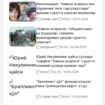
Кинолокация: “Кавказ асираси ёки
Шурикнинг янги саргузаштлари”
фильми суратга олинган манзиллар
Лайфстайл
19:02 / 30.12.2025
«Кавказ асираси», «Ишдаги ишқ»
ва бошқалар: севимли
филмларимиз қандай суратга
олинган?
Маданият
10:24 / 05.09.2025
Юрий Никулиннинг қайси сўзлари
туфайли “Кавказ асираси” суратга
олинмай қолиши мумкин эди?
Кино
02:35 / 17.05.2025
“Бриллиант қўл” фильми юлдузи
Нина Гребешкова вафот этди
Лайфстайл
16:41 / 13.05.2025