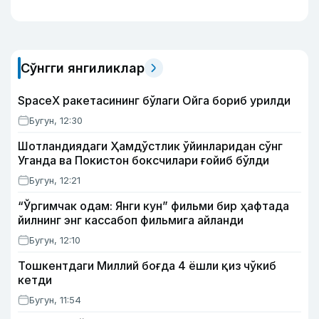
Сўнгги янгиликлар
SpaceX ракетасининг бўлаги Ойга бориб урилди
Бугун, 12:30
Шотландиядаги Ҳамдўстлик ўйинларидан сўнг
Уганда ва Покистон боксчилари ғойиб бўлди
Бугун, 12:21
“Ўргимчак одам: Янги кун” фильми бир ҳафтада
йилнинг энг кассабоп фильмига айланди
Бугун, 12:10
Тошкентдаги Миллий боғда 4 ёшли қиз чўкиб
кетди
Бугун, 11:54