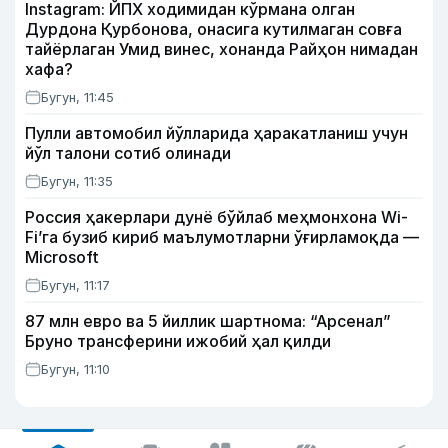
Instagram: ЙПХ ходимидан кўрмана олган
Дурдона Қурбонова, онасига кутилмаган совға
тайёрлаган Умид винес, хонанда Райҳон нимадан
хафа?
Бугун, 11:45
Пулли автомобил йўлларида ҳаракатланиш учун
йўл талони сотиб олинади
Бугун, 11:35
Россия ҳакерлари дунё бўйлаб меҳмонхона Wi-
Fi’га бузиб кириб маълумотларни ўғирламоқда —
Microsoft
Бугун, 11:17
87 млн евро ва 5 йиллик шартнома: “Арсенал”
Бруно трансферини ижобий ҳал қилди
Бугун, 11:10