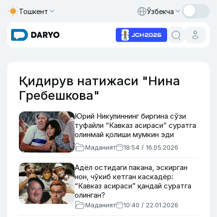
Тошкент
Ўзбекча
Қидирув натижаси "Нина
Гребешкова"
Юрий Никулиннинг биргина сўзи
туфайли “Кавказ асираси” суратга
олинмай қолиши мумкин эди
Маданият
18:54 / 16.05.2026
Адёл остидаги пакана, эскирган
нон, чўкиб кетган каскадёр:
“Кавказ асираси” қандай суратга
олинган?
Маданият
10:40 / 22.01.2026