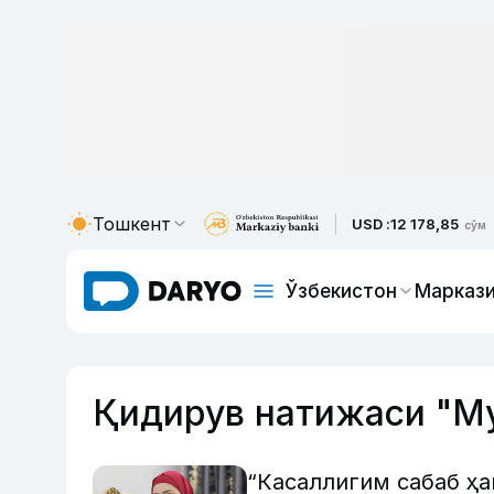
Тошкент
USD :
12 178,85
сўм
Ўзбекистон
Маркази
Қидирув натижаси "М
“Касаллигим сабаб ҳ