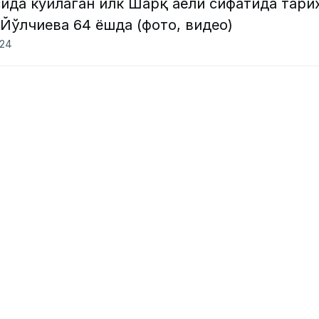
ида куйлаган илк Шарқ аёли сифатида тари
Йўлчиева 64 ёшда (фото, видео)
024