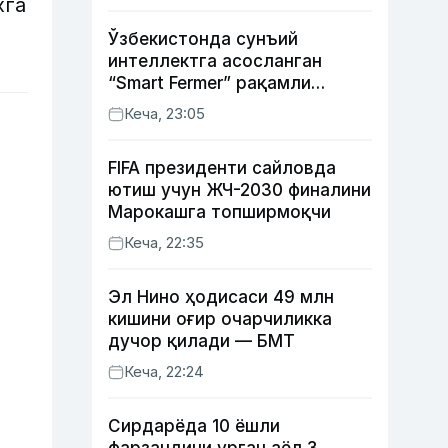
хга
Ўзбекистонда сунъий
интеллектга асосланган
“Smart Fermer” рақамли
платформаси ишга
Кеча, 23:05
туширилади
FIFA президенти сайловда
ютиш учун ЖЧ-2030 финалини
Марокашга топширмоқчи
Кеча, 22:35
Эл Нино ҳодисаси 49 млн
кишини оғир очарчиликка
дучор қилади — БМТ
Кеча, 22:24
Сирдарёда 10 ёшли