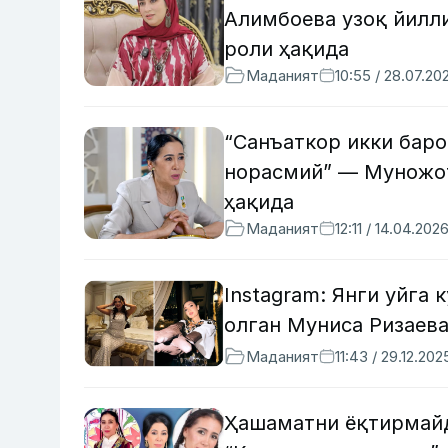
Алимбоева узоқ йилл
роли ҳақида
Маданият
10:55 / 28.07.20
“Санъаткор икки баро
норасмий” — Муножот
ҳақида
Маданият
12:11 / 14.04.202
Instagram: Янги уйга
олган Муниса Ризаев
Маданият
11:43 / 29.12.202
Ҳашаматни ёқтирмайд