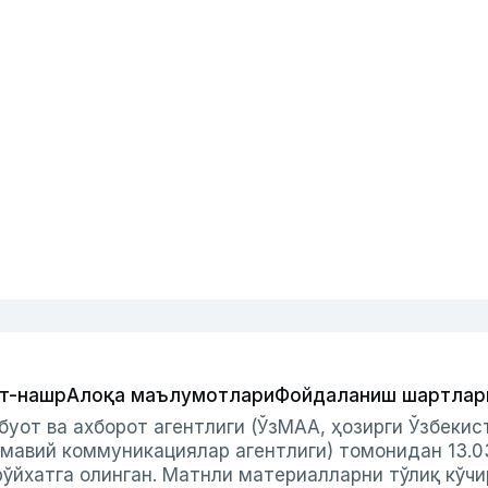
т-нашр
Алоқа маълумотлари
Фойдаланиш шартлар
буот ва ахборот агентлиги (ЎзМАА, ҳозирги Ўзбеки
мавий коммуникациялар агентлиги) томонидан 13.0
ўйхатга олинган. Матнли материалларни тўлиқ кўчи