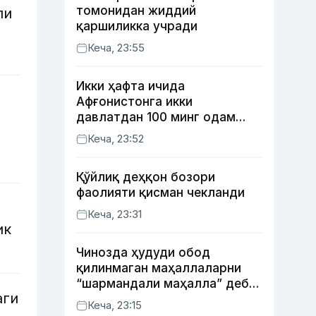
томонидан жиддий
ли
қаршиликка учради
Кеча, 23:55
Икки ҳафта ичида
Афғонистонга икки
давлатдан 100 минг одам
қайтиб келди
Кеча, 23:52
Қўйлиқ деҳқон бозори
фаолияти қисман чекланди
Кеча, 23:31
ик
Чинозда ҳудуди обод
қилинмаган маҳаллаларни
“шармандали маҳалла” деб
аги
белгилаш бошланди
Кеча, 23:15