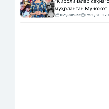
“Қироличалар саҳна”с
муҳрланган Муножот 
Шоу-бизнес
17:52 / 28.11.2