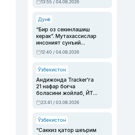
13:55 / 04.08.2026
устаси Римма
Аҳмедованинг
синовларга тўла ҳаёти
Дунё
“Бир оз секинлашиш
керак”. Мутахассислар
инсоният сунъий
интеллектни бошқара
12:40 / 04.08.2026
олмай қолишидан
хавотир билдирди
Ўзбекистон
Андижонда Tracker’га
21 нафар боғча
боласини жойлаб, ЙТҲ
содир этган аёлга суд
23:41 / 03.08.2026
ҳукми ўқилди
Ўзбекистон
“Саккиз қатор шеърим