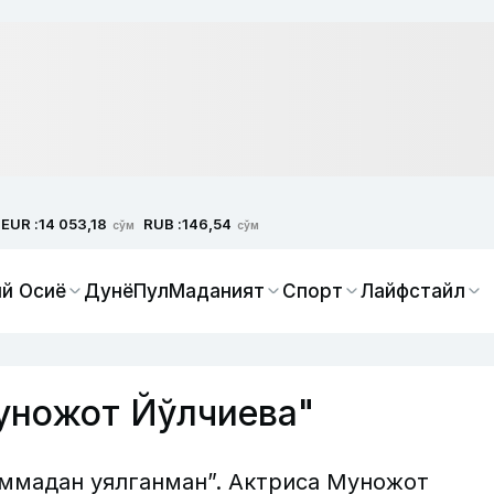
EUR :
RUB :
14 053,18
146,54
сўм
сўм
й Осиё
Дунё
Пул
Маданият
Спорт
Лайфстайл
уножот Йўлчиева"
аммадан уялганман”. Актриса Муножот