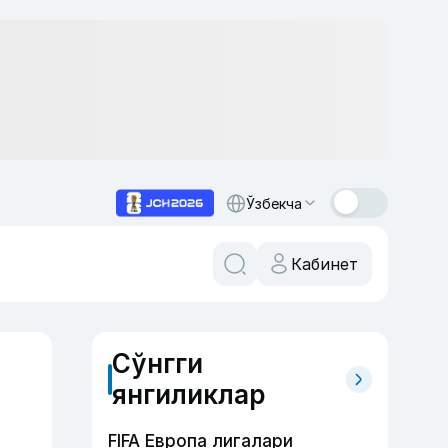
Ўзбекча
Кабинет
Сўнгги
янгиликлар
FIFA Европа лигалари