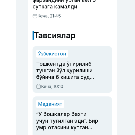
фарзандини урган аёл 3
суткага қамалди
Кеча, 21:45
Тавсиялар
Ўзбекистон
Тошкентда ўпирилиб
тушган йўл қурилиши
бўйича 6 кишига суд
ҳукми ўқилди
Кеча, 10:10
Маданият
“У бошқалар бахти
учун туғилган эди”. Бир
умр отасини кутган
актриса ва дубльяж