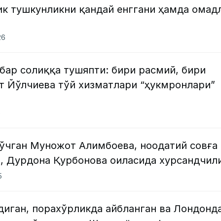
ик тушкунликни қандай енггани ҳамда омад
26
бар солиққа тушяпти: бири расмий, бири
 Йўлчиева тўй хизматлари “ҳукмронлари”
6
 кўчган Муножот Алимбоева, ноодатий совға
а, Дурдона Қурбонова оиласида хурсандчил
5
иган, порахўрликда айбланган ва Лондонд