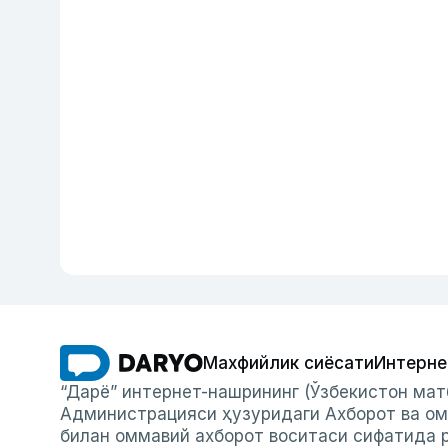
Махфийлик сиёсати
Интерне
“Дарё” интернет-нашрининг (Ўзбекистон мат
Администрацияси ҳузуридаги Ахборот ва ом
билан оммавий ахборот воситаси сифатида р