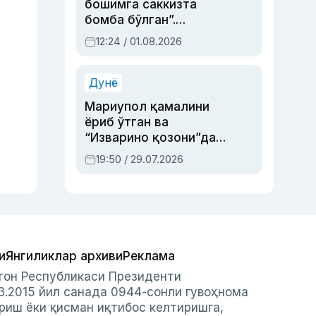
бошимга саккизта
бомба бўлган”.
Абдулла Ориповни
12:24 / 01.08.2026
сиёсий айбловлардан
асраб қолган воқеа
Дунё
Мариупол қамалини
ёриб ўтган ва
“Изварино қозони”дан
чиққан қаҳрамон —
19:50 / 29.07.2026
Украина армияси бош
қўмондони Драпатий
ҳақида
и
Янгиликлар архиви
Реклама
стон Республикаси Президенти
3.2015 йил санада 0944-сонли гувоҳнома
риш ёки қисман иқтибос келтиришга,