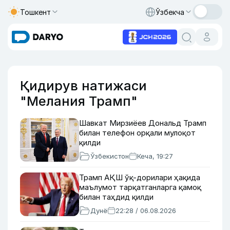
Тошкент
Ўзбекча
Қидирув натижаси
"Мелания Трамп"
Шавкат Мирзиёев Дональд Трамп
билан телефон орқали мулоқот
қилди
Ўзбекистон
Кеча, 19:27
Трамп АҚШ ўқ-дорилари ҳақида
маълумот тарқатганларга қамоқ
билан таҳдид қилди
Дунё
22:28 / 06.08.2026