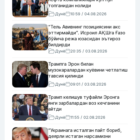
топганидан нолиди
Дунё
10:59 / 04.08.2026
“Тель Авивнинг позициясини акс
эттирмайди”. Исроил АҚШга Ғазо
бўйича режа юзасидан эътироз
билдирди
Дунё
20:35 / 03.08.2026
Трампга Эрон билан
музокаралардан куёвини четлатиш
тавсия қилинди
Дунё
09:01 / 03.08.2026
Трамп келишув туфайли Эронга
янги зарбалардан воз кечганини
айтди
Дунё
11:55 / 02.08.2026
“Украинага исталган пайт бориб,
деярли истаган нарсамизни