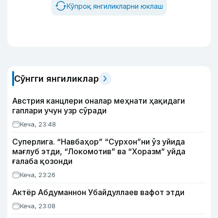
Кўпроқ янгиликларни юклаш
Сўнгги янгиликлар
Австрия канцлери оналар меҳнати ҳақидаги
гаплари учун узр сўради
Кеча, 23:48
Суперлига. “Навбаҳор” “Сурхон”ни ўз уйида
мағлуб этди, “Локомотив” ва “Хоразм” уйда
ғалаба қозонди
Кеча, 23:26
Актёр Абду­маннон Убайдуллаев вафот этди
Кеча, 23:08