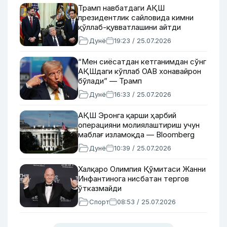
Трамп навбатдаги АҚШ
президентлик сайловида кимни
қўллаб-қувватлашини айтди
Дунё
19:23 / 25.07.2026
“Мен сиёсатдан кетганимдан сўнг
АҚШдаги кўплаб ОАВ хонавайрон
бўлади” — Трамп
Дунё
16:33 / 25.07.2026
АҚШ Эронга қарши ҳарбий
операцияни молиялаштириш учун
маблағ изламоқда — Bloomberg
Дунё
10:39 / 25.07.2026
Халқаро Олимпия Қўмитаси Жанни
Инфантинога нисбатан тергов
ўтказмайди
Спорт
08:53 / 25.07.2026