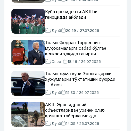
Куба президенти АҚШни
геноцидда айблади
Дунё
20:59 / 27.07.2026
Трамп Ферран Торреснинг
муҳокамаларга сабаб бўлган
кепкаси ҳақида гапирди
Спорт
18:46 / 26.07.2026
Трамп жума куни Эронга қарши
ҳужумларни тўхтатишни буюрди
— Axios
Дунё
15:30 / 26.07.2026
АҚШ Эрон ядровий
объектларидан уранни олиб
қочишга тайёрланмоқда
Дунё
14:05 / 26.07.2026