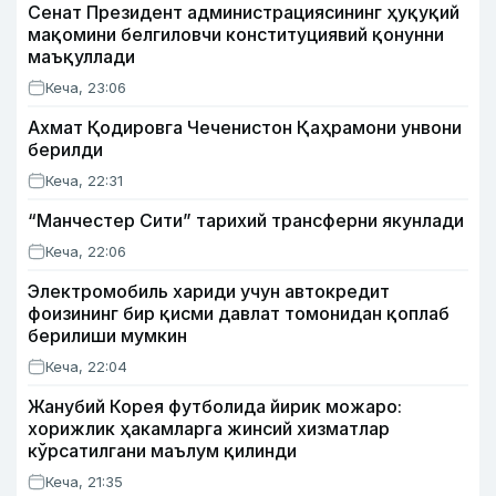
Сенат Президент администрациясининг ҳуқуқий
мақомини белгиловчи конституциявий қонунни
маъқуллади
Кеча, 23:06
Ахмат Қодировга Чеченистон Қаҳрамони унвони
берилди
Кеча, 22:31
“Манчестер Сити” тарихий трансферни якунлади
Кеча, 22:06
Электромобиль хариди учун автокредит
фоизининг бир қисми давлат томонидан қоплаб
берилиши мумкин
Кеча, 22:04
Жанубий Корея футболида йирик можаро:
хорижлик ҳакамларга жинсий хизматлар
кўрсатилгани маълум қилинди
Кеча, 21:35