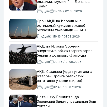
олишимиз мумкин” — Дональд
Трамп
Дунё
09:25 / 02.08.2026
Эрон АҚШ ва Исроилнинг
эҳтимолий ҳужумига жавоб
режасини тайёрлади — ОАВ
Дунё
16:16 / 01.08.2026
АҚШ ва Исроил Эроннинг
энергетика объектларига зарба
беришга ҳозирлик кўрмоқда
Дунё
09:45 / 01.08.2026
АҚШ базалари ўққа тутилганига
жавобан Эронга баллистик
ракеталар учирди (видео)
Дунё
12:40 / 30.07.2026
Нетаньяху Вашингтонда
Зеленский билан учрашишдан бош
тортди