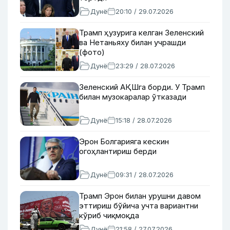
Дунё
20:10 / 29.07.2026
Трамп ҳузурига келган Зеленский
ва Нетаньяху билан учрашди
(фото)
Дунё
23:29 / 28.07.2026
Зеленский АҚШга борди. У Трамп
билан музокаралар ўтказади
Дунё
15:18 / 28.07.2026
Эрон Болгарияга кескин
огоҳлантириш берди
Дунё
09:31 / 28.07.2026
Трамп Эрон билан урушни давом
эттириш бўйича учта вариантни
кўриб чиқмоқда
Дунё
21:58 / 27.07.2026