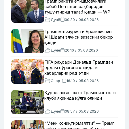
Трамп ракета етишмовчилиги
сабаб Пентагон раҳбаридан
тушунтириш талаб қилди — WP
Дунё
09:30 / 06.08.2026
Трамп маъмурияти Бразилиянинг
АҚШдаги элчиси визасини бекор
қилди
Дунё
20:16 / 05.08.2026
FIFA раҳбари Дональд Трампдан
ёрдам сўрагани ҳақидаги
хабарларни рад этди
Спорт
16:10 / 05.08.2026
Қуролланган шахс Трампнинг голф
клуби яқинида қўлга олинди
Дунё
08:57 / 05.08.2026
“Мени қониқтирмаяпти” — Трамп
нефть компаниялари кўп пул