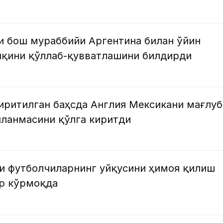
 бош мураббийи Аргентина билан ўйин
лқини қўллаб-қувватлашини билдирди
иритилган баҳсда Англия Мексикани мағлуб
лланмасини қўлга киритди
и футболчиларнинг уйқусини ҳимоя қилиш
р кўрмоқда