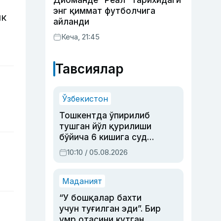
Диоманде “Реал” тарихидаги
энг қиммат футболчига
ик
айланди
Кеча, 21:45
Тавсиялар
Ўзбекистон
Тошкентда ўпирилиб
тушган йўл қурилиши
бўйича 6 кишига суд
ҳукми ўқилди
10:10 / 05.08.2026
Маданият
“У бошқалар бахти
учун туғилган эди”. Бир
умр отасини кутган