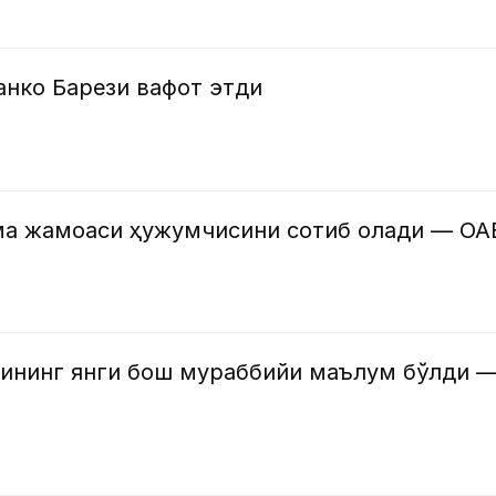
анко Барези вафот этди
ма жамоаси ҳужумчисини сотиб олади — ОА
ининг янги бош мураббийи маълум бўлди 