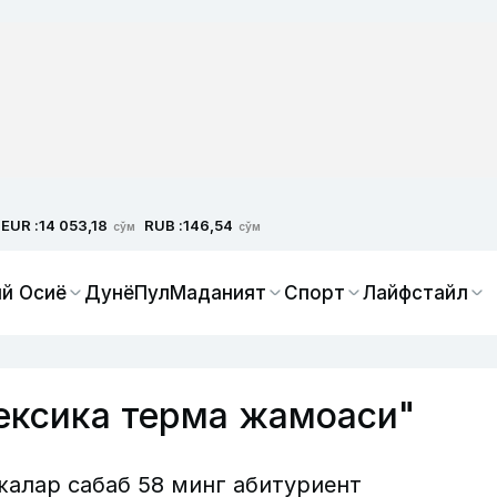
EUR :
RUB :
14 053,18
146,54
сўм
сўм
й Осиё
Дунё
Пул
Маданият
Спорт
Лайфстайл
ексика терма жамоаси"
жалар сабаб 58 минг абитуриент