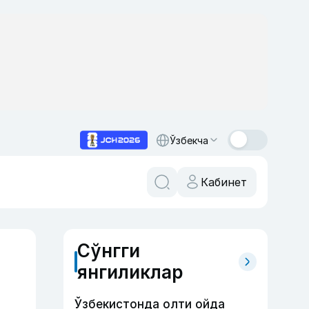
Ўзбекча
Кабинет
Сўнгги
янгиликлар
Ўзбекистонда олти ойда