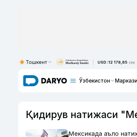
Тошкент
USD :
12 178,85
сўм
Ўзбекистон
Маркази
Қидирув натижаси "М
Мексикада аъло нати