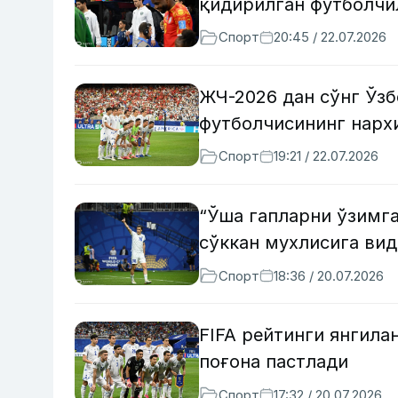
қидирилган футболчи
Спорт
20:45 / 22.07.2026
ЖЧ-2026 дан сўнг Ўз
футболчисининг нарх
Спорт
19:21 / 22.07.2026
“Ўша гапларни ўзимг
сўккан мухлисига ви
Спорт
18:36 / 20.07.2026
FIFA рейтинги янгила
поғона пастлади
Спорт
17:32 / 20.07.2026