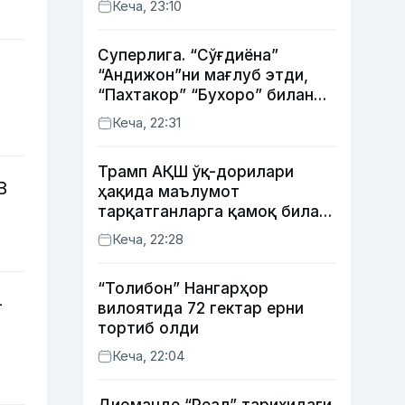
Кеча, 23:10
Суперлига. “Сўғдиёна”
“Андижон”ни мағлуб этди,
“Пахтакор” “Бухоро” билан
жанговар дуранг қайд этди
Кеча, 22:31
Трамп АҚШ ўқ-дорилари
В
ҳақида маълумот
тарқатганларга қамоқ билан
таҳдид қилди
Кеча, 22:28
“Толибон” Нангарҳор
—
вилоятида 72 гектар ерни
тортиб олди
Кеча, 22:04