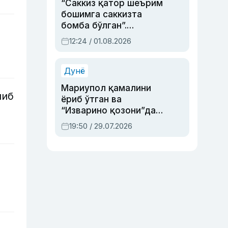
“Саккиз қатор шеърим
бошимга саккизта
бомба бўлган”.
Абдулла Ориповни
12:24 / 01.08.2026
сиёсий айбловлардан
асраб қолган воқеа
Дунё
Мариупол қамалини
чиб
ёриб ўтган ва
“Изварино қозони”дан
чиққан қаҳрамон —
19:50 / 29.07.2026
Украина армияси бош
қўмондони Драпатий
ҳақида