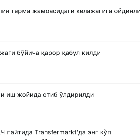
лия терма жамоасидаги келажагига ойдинл
жаги бўйича қарор қабул қилди
и иш жойида отиб ўлдирилди
 пайтида Transfermarkt’да энг кўп