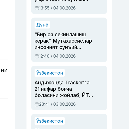
актриса ва дубльяж
13:55 / 04.08.2026
устаси Римма
Аҳмедованинг
синовларга тўла ҳаёти
Дунё
“Бир оз секинлашиш
керак”. Мутахассислар
инсоният сунъий
интеллектни бошқара
12:40 / 04.08.2026
олмай қолишидан
хавотир билдирди
уни
Ўзбекистон
Андижонда Tracker’га
21 нафар боғча
боласини жойлаб, ЙТҲ
содир этган аёлга суд
23:41 / 03.08.2026
ҳукми ўқилди
Ўзбекистон