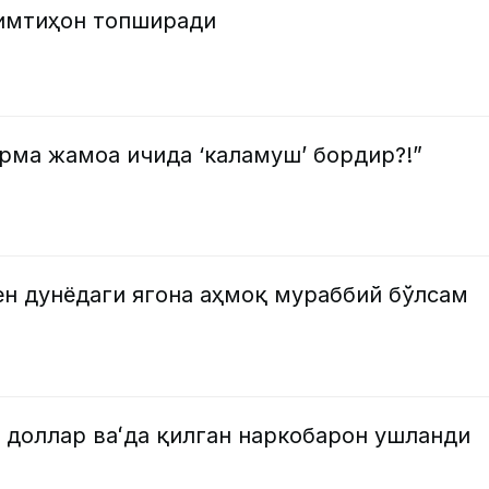
 имтиҳон топширади
ерма жамоа ичида ‘каламуш’ бордир?!”
ен дунёдаги ягона аҳмоқ мураббий бўлсам
 доллар ваʻда қилган наркобарон ушланди