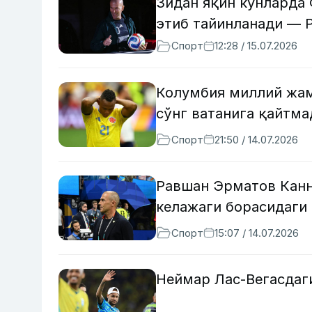
Зидан яқин кунларда
этиб тайинланади — 
Спорт
12:28 / 15.07.2026
Колумбия миллий жам
сўнг ватанига қайтма
Спорт
21:50 / 14.07.2026
Равшан Эрматов Канн
келажаги борасидаги 
Спорт
15:07 / 14.07.2026
Неймар Лас-Вегасдаг