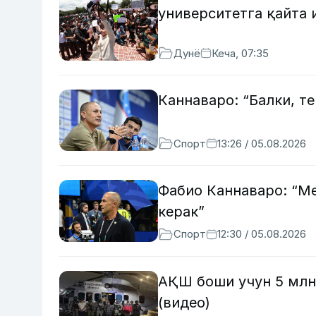
университетга қайта
Дунё
Кеча, 07:35
Каннаваро: “Балки, т
Спорт
13:26 / 05.08.2026
Фабио Каннаваро: “М
керак”
Спорт
12:30 / 05.08.2026
АҚШ боши учун 5 млн
(видео)