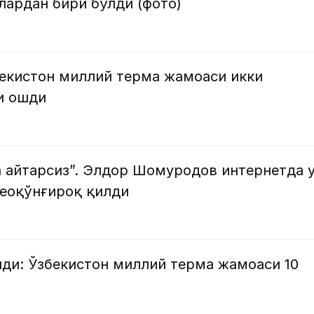
лардан бири бўлди (фото)
бекистон миллий терма жамоаси икки
и ошди
а айтарсиз”. Элдор Шомуродов интернетда 
деоқўнғироқ қилди
нди: Ўзбекистон миллий терма жамоаси 10