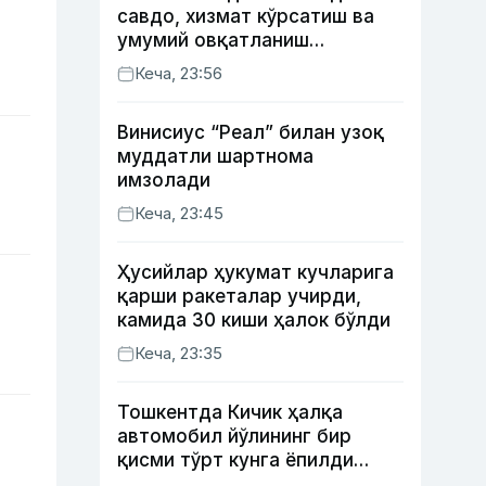
савдо, хизмат кўрсатиш ва
умумий овқатланиш
корхоналари қанча солиқ
Кеча, 23:56
тўлагани очиқланди
Винисиус “Реал” билан узоқ
муддатли шартнома
имзолади
Кеча, 23:45
Ҳусийлар ҳукумат кучларига
қарши ракеталар учирди,
камида 30 киши ҳалок бўлди
Кеча, 23:35
Тошкентда Кичик ҳалқа
автомобил йўлининг бир
қисми тўрт кунга ёпилди
(харита)