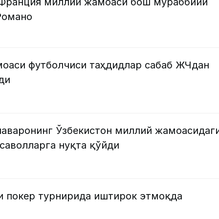
 Франция миллий жамоаси бош мураббийи
Романо
оаси футболчиси таҳдидлар сабаб ЖЧдан
ди
аваронинг Ўзбекистон миллий жамоасидаг
саволларга нуқта қўйди
и покер турнирида иштирок этмоқда