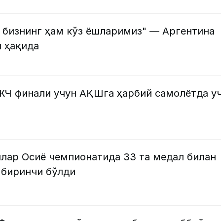
 бизнинг ҳам кўз ёшларимиз" — Аргентина
 ҳақида
ЖЧ финали учун АҚШга ҳарбий самолётда у
илар Осиё чемпионатида 33 та медал билан
биринчи бўлди