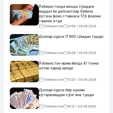
Ўзбекистонда июнда сўмдаги
муддатли депозитлар бўйича
ўртача фоиз ставкаси 17,6 фоизни
ташкил этди
Ўзбекистон
21:08 / 05.08.2026
Доллар курси 11 900 сўмдан тушди
Ўзбекистон
16:08 / 05.08.2026
Ўзбекистон ярим йилда 41 тонна
олтин харид қилди
Ўзбекистон
13:25 / 05.08.2026
Доллар курси бир кунлик
кўтарилишдан сўнг яна тушди
Ўзбекистон
16:12 / 04.08.2026