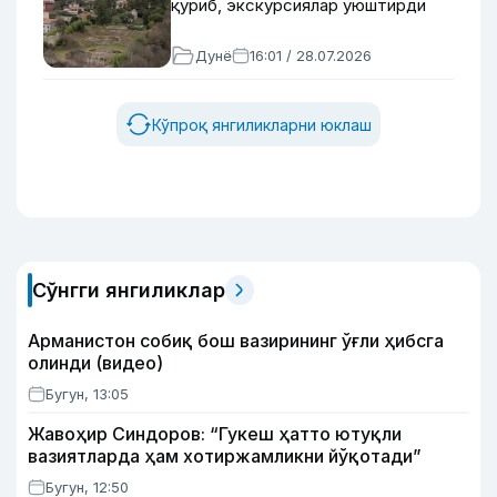
қуриб, экскурсиялар уюштирди
Дунё
16:01 / 28.07.2026
Кўпроқ янгиликларни юклаш
Сўнгги янгиликлар
Арманистон собиқ бош вазирининг ўғли ҳибсга
олинди (видео)
Бугун, 13:05
Жавоҳир Синдоров: “Гукеш ҳатто ютуқли
вазиятларда ҳам хотиржамликни йўқотади”
Бугун, 12:50