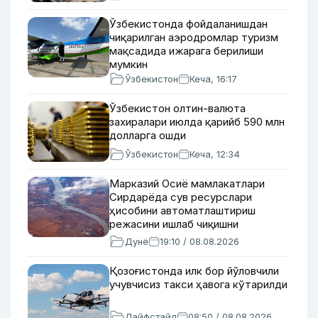
Ўзбекистонда фойдаланишдан
чиқарилган аэродромлар туризм
мақсадида ижарага берилиши
мумкин
Ўзбекистон
Кеча, 16:17
Ўзбекистон олтин-валюта
захиралари июлда қарийб 590 млн
долларга ошди
Ўзбекистон
Кеча, 12:34
Марказий Осиё мамлакатлари
Сирдарёда сув ресурслари
ҳисобини автоматлаштириш
режасини ишлаб чиқишни
маъқуллади
Дунё
19:10 / 08.08.2026
Қозоғистонда илк бор йўловчили
учувчисиз такси ҳавога кўтарилди
Лайфстайл
08:50 / 08.08.2026