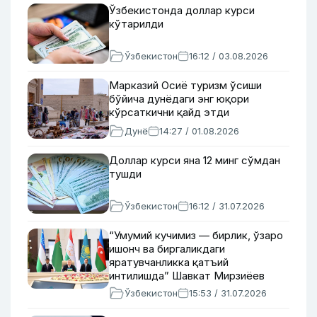
Ўзбекистонда доллар курси
кўтарилди
Ўзбекистон
16:12 / 03.08.2026
Марказий Осиё туризм ўсиши
бўйича дунёдаги энг юқори
кўрсаткични қайд этди
Дунё
14:27 / 01.08.2026
Доллар курси яна 12 минг сўмдан
тушди
Ўзбекистон
16:12 / 31.07.2026
“Умумий кучимиз — бирлик, ўзаро
ишонч ва биргаликдаги
яратувчанликка қатъий
интилишда” Шавкат Мирзиёев
Марказий Осиё ва Озарбайжон
Ўзбекистон
15:53 / 31.07.2026
ҳақида