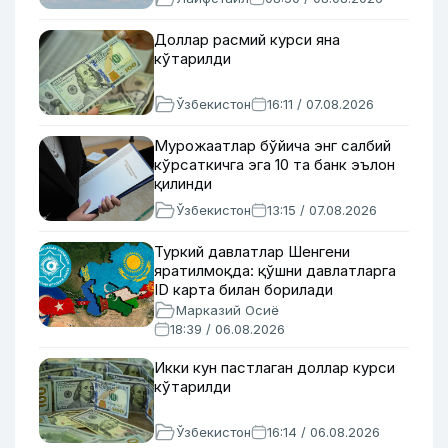
Доллар расмий курси яна
кўтарилди
Ўзбекистон
16:11 / 07.08.2026
Мурожаатлар бўйича энг салбий
кўрсаткичга эга 10 та банк эълон
қилинди
Ўзбекистон
13:15 / 07.08.2026
Туркий давлатлар Шенгени
яратилмоқда: қўшни давлатларга
ID карта билан борилади
Марказий Осиё
18:39 / 06.08.2026
Икки кун пастлаган доллар курси
кўтарилди
Ўзбекистон
16:14 / 06.08.2026