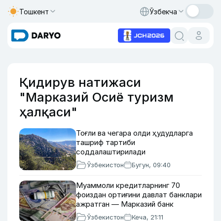
Тошкент
Ўзбекча
Қидирув натижаси
"Марказий Осиё туризм
ҳалқаси"
Тоғли ва чегара олди ҳудудларга
ташриф тартиби
соддалаштирилади
Ўзбекистон
Бугун, 09:40
Муаммоли кредитларнинг 70
фоиздан ортиғини давлат банклари
ажратган — Марказий банк
Ўзбекистон
Кеча, 21:11