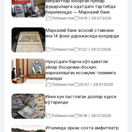
мигрантлар юборган пуллар
фуқароларга одатдаги тартибда
берилмоқда — Марказий банк
Ўзбекистон
14:10 / 29.07.2026
Марказий банк асосий ставкани
яна 14 фоиз даражасида қолдирди
Ўзбекистон
11:22 / 29.07.2026
Нукусдаги барча кўп қаватли
уйлар босқичма-босқич
марказлашган иссиқлик тизимига
уланади
Ўзбекистон
20:47 / 28.07.2026
Икки кун пастлаган доллар курси
кўтарилди
Ўзбекистон
16:18 / 28.07.2026
Италияда эркак сохта амфитеатр