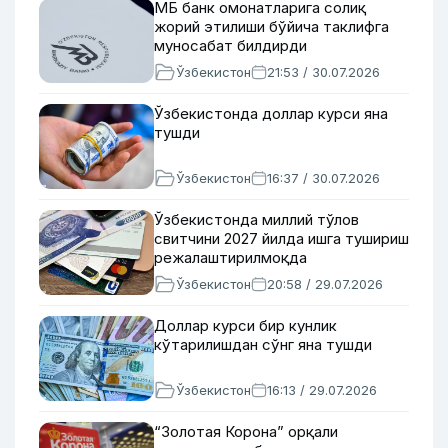
МБ банк омонатларига солиқ
жорий этилиши бўйича таклифга
муносабат билдирди
Ўзбекистон
21:53 / 30.07.2026
Ўзбекистонда доллар курси яна
тушди
Ўзбекистон
16:37 / 30.07.2026
Ўзбекистонда миллий тўлов
свитчини 2027 йилда ишга тушириш
режалаштирилмоқда
Ўзбекистон
20:58 / 29.07.2026
Доллар курси бир кунлик
кўтарилишдан сўнг яна тушди
Ўзбекистон
16:13 / 29.07.2026
“Золотая Корона” орқали