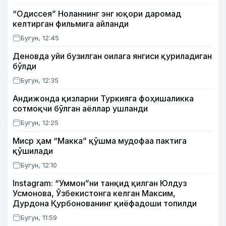
“Одиссея” Ноланнинг энг юқори даромад
келтирган фильмига айланди
Бугун, 12:45
Деновда уйи бузилган оилага янгиси қуриладиган
бўлди
Бугун, 12:35
Андижонда қизларни Туркияга фоҳишаликка
сотмоқчи бўлган аёллар ушланди
Бугун, 12:25
Миср ҳам “Макка” қўшма мудофаа пактига
қўшилади
Бугун, 12:10
Instagram: “Уммон”ни танқид қилган Юлдуз
Усмонова, Ўзбекистонга келган Максим,
Дурдона Қурбонованинг қиёфадоши топилди
Бугун, 11:59