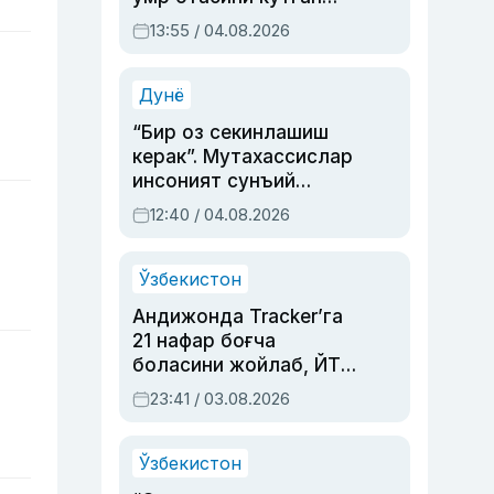
актриса ва дубльяж
13:55 / 04.08.2026
устаси Римма
Аҳмедованинг
синовларга тўла ҳаёти
Дунё
“Бир оз секинлашиш
керак”. Мутахассислар
инсоният сунъий
интеллектни бошқара
12:40 / 04.08.2026
олмай қолишидан
хавотир билдирди
Ўзбекистон
Андижонда Tracker’га
21 нафар боғча
боласини жойлаб, ЙТҲ
содир этган аёлга суд
23:41 / 03.08.2026
ҳукми ўқилди
Ўзбекистон