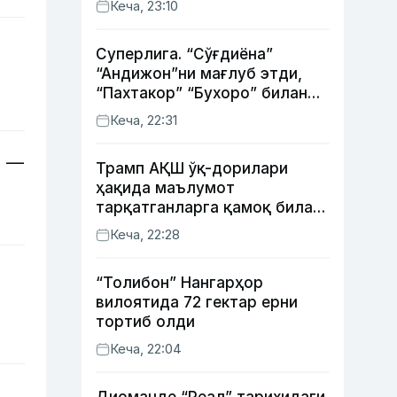
Кеча, 23:10
Суперлига. “Сўғдиёна”
“Андижон”ни мағлуб этди,
“Пахтакор” “Бухоро” билан
жанговар дуранг қайд этди
Кеча, 22:31
а —
Трамп АҚШ ўқ-дорилари
ҳақида маълумот
тарқатганларга қамоқ билан
таҳдид қилди
Кеча, 22:28
“Толибон” Нангарҳор
вилоятида 72 гектар ерни
тортиб олди
Кеча, 22:04