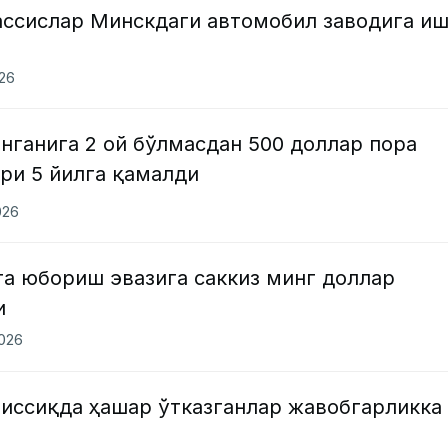
ассислар Минскдаги автомобил заводига иш
026
нганига 2 ой бўлмасдан 500 доллар пора
ри 5 йилга қамалди
026
га юбориш эвазига саккиз минг доллар
и
2026
 иссиқда ҳашар ўтказганлар жавобгарликка