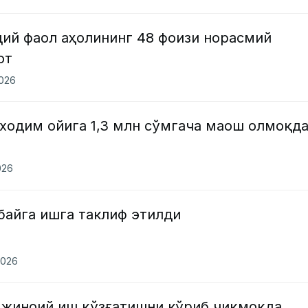
дий фаол аҳолининг 48 фоизи норасмий
от
2026
 ходим ойига 1,3 млн сўмгача маош олмоқд
026
байга ишга таклиф этилди
2026
 жиноий иш қўзғатишни кўриб чиқмоқда