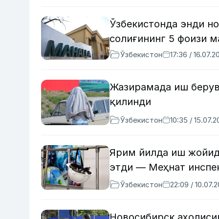
Ўзбекистонда энди но
солиғининг 5 фоизи м
Ўзбекистон
17:36 / 16.07.2
Жазирамада иш берув
қилинди
Ўзбекистон
10:35 / 15.07.
Ярим йилда иш жойида
этди — Меҳнат инспе
Ўзбекистон
22:09 / 10.07.
Новосибирск аҳолиси