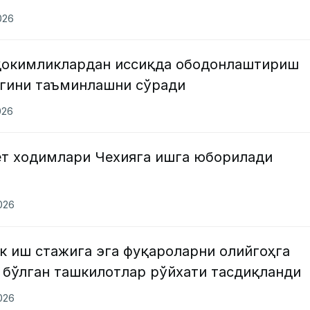
026
ҳокимликлардан иссиқда ободонлаштириш
гини таъминлашни сўради
026
ёт ходимлари Чехияга ишга юборилади
2026
к иш стажига эга фуқароларни олийгоҳга
 бўлган ташкилотлар рўйхати тасдиқланди
2026