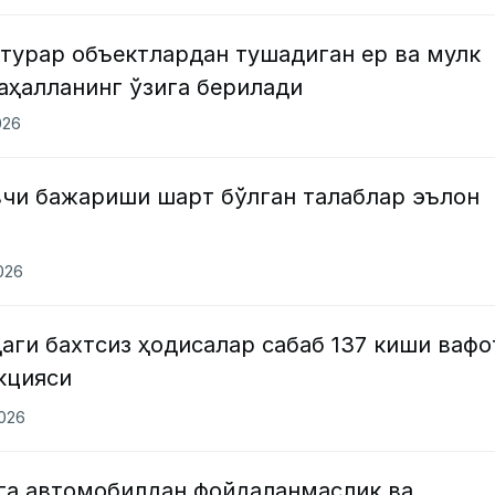
турар объектлардан тушадиган ер ва мулк
аҳалланинг ўзига берилади
026
чи бажариши шарт бўлган талаблар эълон
2026
ги бахтсиз ҳодисалар сабаб 137 киши вафо
кцияси
2026
га автомобилдан фойдаланмаслик ва