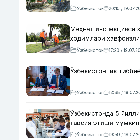
Ўзбекистон
20:10 / 19.07.2
Меҳнат инспекцияси 
ходимлари хавфсизли
Ўзбекистон
17:20 / 19.07.2
Ўзбекистонлик тибби
Ўзбекистон
13:35 / 19.07.
Ўзбекистонда 5 йилли
тавсия этиши мумкин
Ўзбекистон
19:59 / 18.07.