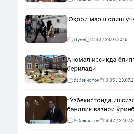
Юқори маош олиш учу
Дунё
14:40 / 23.07.2026
Аномал иссиқда ёпилг
берилади
Ўзбекистон
13:35 / 23.07.
“Ўзбекистонда ишсизл
бандлик вазири ўрин
Ўзбекистон
16:47 / 22.07.