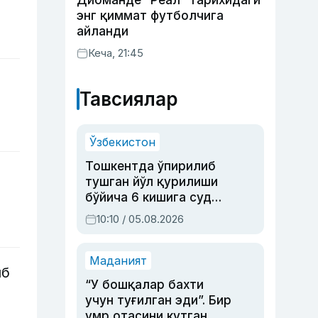
Диоманде “Реал” тарихидаги
энг қиммат футболчига
айланди
Кеча, 21:45
Тавсиялар
Ўзбекистон
Тошкентда ўпирилиб
тушган йўл қурилиши
бўйича 6 кишига суд
ҳукми ўқилди
10:10 / 05.08.2026
Маданият
иб
“У бошқалар бахти
учун туғилган эди”. Бир
умр отасини кутган