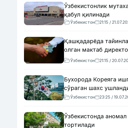
Ўзбекистонлик мутах
қабул қилинади
Ўзбекистон
21:15 / 21.07.2
Қашқадарёда тайинла
олган мактаб директо
Ўзбекистон
21:15 / 20.07.2
Бухорода Кореяга иш
сўраган шахс ушланд
Ўзбекистон
23:25 / 19.07.
Ўзбекистонда аномал
тортилади