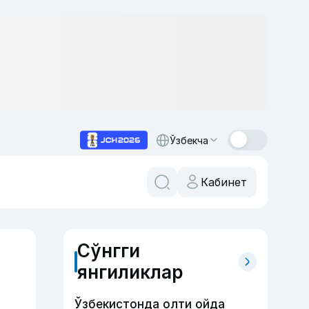
Ўзбекча
Кабинет
Сўнгги
янгиликлар
Ўзбекистонда олти ойда