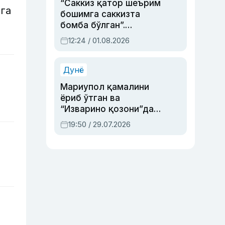
“Саккиз қатор шеърим
га
бошимга саккизта
бомба бўлган”.
Абдулла Ориповни
12:24 / 01.08.2026
сиёсий айбловлардан
асраб қолган воқеа
Дунё
Мариупол қамалини
ёриб ўтган ва
“Изварино қозони”дан
чиққан қаҳрамон —
19:50 / 29.07.2026
Украина армияси бош
қўмондони Драпатий
ҳақида