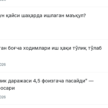
н қайси шаҳарда ишлаган маъқул?
ан боғча ходимлари иш ҳақи тўлиқ тўлаб
2026
ик даражаси 4,5 фоизгача пасайди” —
босари
2026