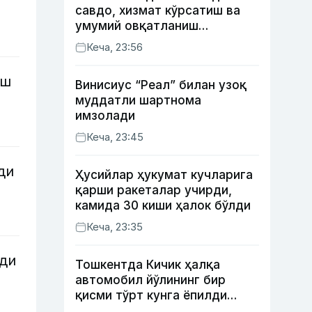
савдо, хизмат кўрсатиш ва
умумий овқатланиш
корхоналари қанча солиқ
Кеча, 23:56
тўлагани очиқланди
иш
Винисиус “Реал” билан узоқ
муддатли шартнома
имзолади
Кеча, 23:45
ди
Ҳусийлар ҳукумат кучларига
қарши ракеталар учирди,
камида 30 киши ҳалок бўлди
Кеча, 23:35
ади
Тошкентда Кичик ҳалқа
автомобил йўлининг бир
қисми тўрт кунга ёпилди
(харита)