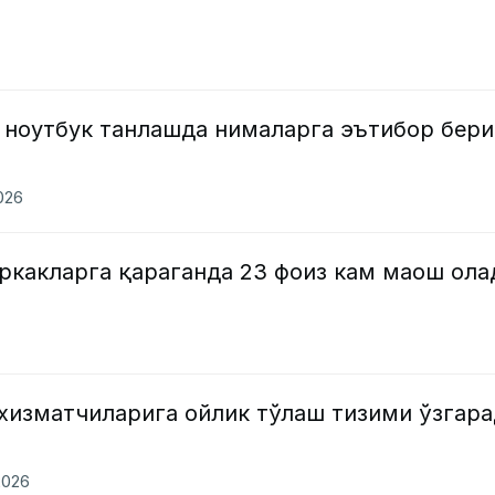
 ноутбук танлашда нималарга эътибор бер
026
ркакларга қараганда 23 фоиз кам маош ола
 хизматчиларига ойлик тўлаш тизими ўзгар
2026