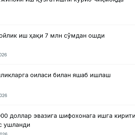
ойлик иш ҳақи 7 млн сўмдан ошди
2026
нликларга оиласи билан яшаб ишлаш
2026
000 доллар эвазига шифохонага ишга кирит
с ушланди
2026