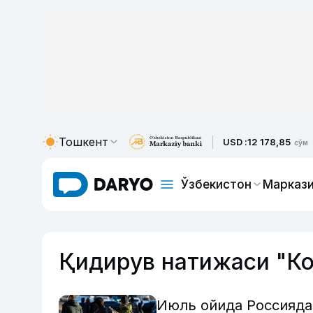
Тошкент
USD :
12 178,85
сўм
Ўзбекистон
Маркази
Қидирув натижаси "К
Июль ойида Россияда