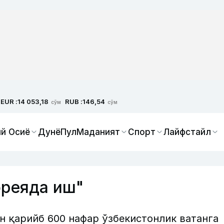
EUR :
RUB :
14 053,18
146,54
сўм
сўм
й Осиё
Дунё
Пул
Маданият
Спорт
Лайфстайл
ореяда иш"
н қарийб 600 нафар ўзбекистонлик ватанга