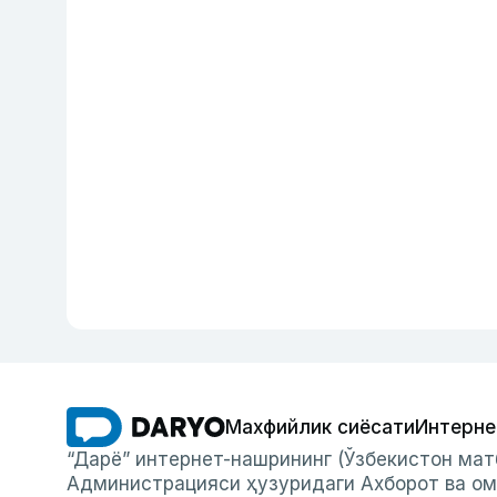
Махфийлик сиёсати
Интерне
“Дарё” интернет-нашрининг (Ўзбекистон мат
Администрацияси ҳузуридаги Ахборот ва ом