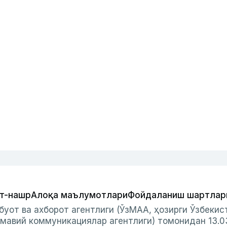
т-нашр
Алоқа маълумотлари
Фойдаланиш шартлар
буот ва ахборот агентлиги (ЎзМАА, ҳозирги Ўзбеки
мавий коммуникациялар агентлиги) томонидан 13.0