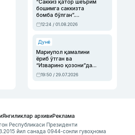
“Саккиз қатор шеърим
бошимга саккизта
бомба бўлган”.
Абдулла Ориповни
12:24 / 01.08.2026
сиёсий айбловлардан
асраб қолган воқеа
Дунё
Мариупол қамалини
ёриб ўтган ва
“Изварино қозони”дан
чиққан қаҳрамон —
19:50 / 29.07.2026
Украина армияси бош
қўмондони Драпатий
ҳақида
и
Янгиликлар архиви
Реклама
стон Республикаси Президенти
3.2015 йил санада 0944-сонли гувоҳнома