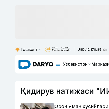
Тошкент
USD :
12 178,85
сўм
Ўзбекистон
Маркази
Қидирув натижаси "И
Эрон Яман ҳусийлариг