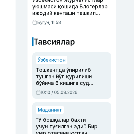
Ўзбекистон Журналистлар
уюшмаси қошида Блогерлар
ижодий кенгаши ташкил
этилди
Бугун, 11:58
Тавсиялар
Ўзбекистон
Тошкентда ўпирилиб
тушган йўл қурилиши
бўйича 6 кишига суд
ҳукми ўқилди
10:10 / 05.08.2026
Маданият
“У бошқалар бахти
учун туғилган эди”. Бир
умр отасини кутган