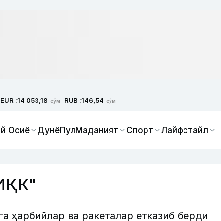
EUR :
RUB :
14 053,18
146,54
сўм
сўм
й Осиё
Дунё
Пул
Маданият
Спорт
Лайфстайл
ИҚК"
а ҳарбийлар ва ракеталар етказиб берди