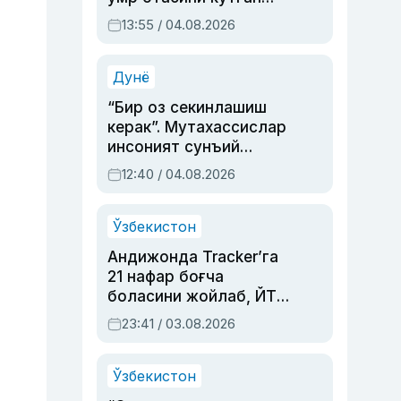
актриса ва дубльяж
13:55 / 04.08.2026
устаси Римма
Аҳмедованинг
синовларга тўла ҳаёти
Дунё
“Бир оз секинлашиш
керак”. Мутахассислар
инсоният сунъий
интеллектни бошқара
12:40 / 04.08.2026
олмай қолишидан
хавотир билдирди
Ўзбекистон
Андижонда Tracker’га
21 нафар боғча
боласини жойлаб, ЙТҲ
содир этган аёлга суд
23:41 / 03.08.2026
ҳукми ўқилди
Ўзбекистон