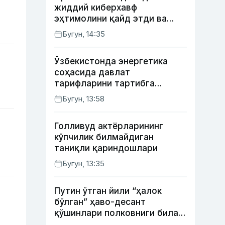
жиддий киберхавф
эҳтимолини қайд этди ва
хавфсизлик чораларини
Бугун, 14:35
кучайтирди
Ўзбекистонда энергетика
соҳасида давлат
тарифларини тартибга
солишнинг янги тизими
Бугун, 13:58
жорий этилди
Голливуд актёрларининг
кўпчилик билмайдиган
таниқли қариндошлари
Бугун, 13:35
Путин ўтган йили “ҳалок
бўлган” ҳаво-десант
қўшинлари полковниги билан
телефон орқали