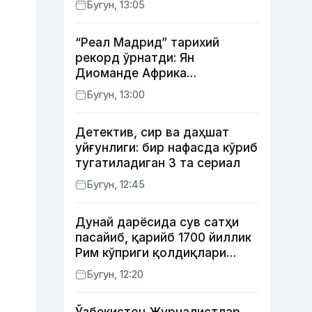
Бугун, 13:05
суҳбатлашди
“Реал Мадрид” тарихий
рекорд ўрнатди: Ян
Диоманде Африка
футболидаги энг қиммат
Бугун, 13:00
трансферга айланди
Детектив, сир ва даҳшат
уйғунлиги: бир нафасда кўриб
тугатиладиган 3 та сериал
Бугун, 12:45
Дунай дарёсида сув сатҳи
пасайиб, қарийб 1700 йиллик
Рим кўприги қолдиқлари
кўринди
Бугун, 12:20