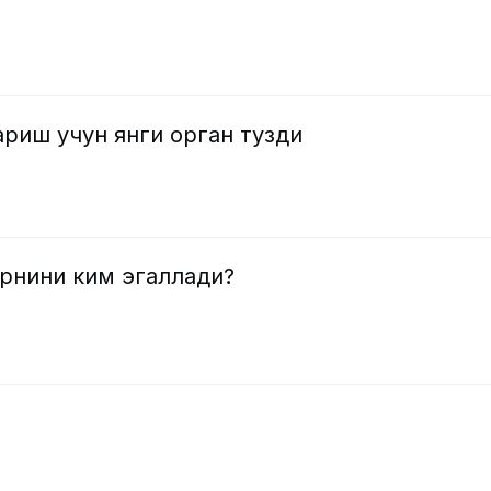
риш учун янги орган тузди
рнини ким эгаллади?