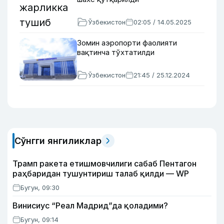
Ўзбекистон
02:05 / 14.05.2025
Зомин аэропорти фаолияти
вақтинча тўхтатилди
Ўзбекистон
21:45 / 25.12.2024
Сўнгги янгиликлар
Трамп ракета етишмовчилиги сабаб Пентагон
раҳбаридан тушунтириш талаб қилди — WP
Бугун, 09:30
Винисиус “Реал Мадрид”да қоладими?
Бугун, 09:14