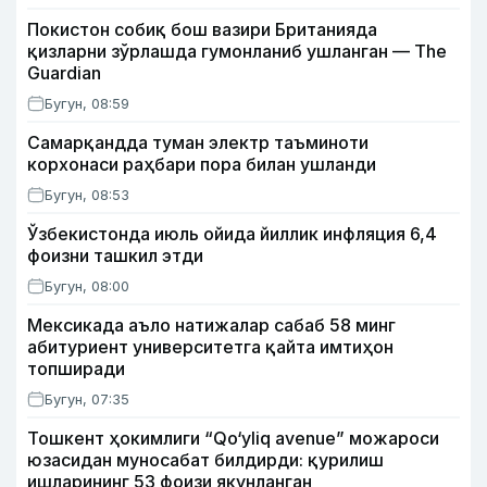
Покистон собиқ бош вазири Британияда
қизларни зўрлашда гумонланиб ушланган — The
Guardian
Бугун, 08:59
Самарқандда туман электр таъминоти
корхонаси раҳбари пора билан ушланди
Бугун, 08:53
Ўзбекистонда июль ойида йиллик инфляция 6,4
фоизни ташкил этди
Бугун, 08:00
Мексикада аъло натижалар сабаб 58 минг
абитуриент университетга қайта имтиҳон
топширади
Бугун, 07:35
Тошкент ҳокимлиги “Qo‘yliq avenue” можароси
юзасидан муносабат билдирди: қурилиш
ишларининг 53 фоизи якунланган