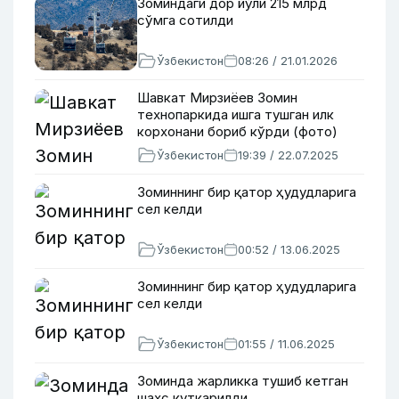
Зоминдаги дор йўли 215 млрд
сўмга сотилди
Ўзбекистон
08:26 / 21.01.2026
Шавкат Мирзиёев Зомин
технопаркида ишга тушган илк
корхонани бориб кўрди (фото)
Ўзбекистон
19:39 / 22.07.2025
Зоминнинг бир қатор ҳудудларига
сел келди
Ўзбекистон
00:52 / 13.06.2025
Зоминнинг бир қатор ҳудудларига
сел келди
Ўзбекистон
01:55 / 11.06.2025
Зоминда жарликка тушиб кетган
шахс қутқарилди