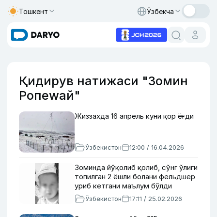
Тошкент
Ўзбекча
Қидирув натижаси "Зомин
Ропеwай"
Жиззахда 16 апрель куни қор ёғди
Ўзбекистон
12:00 / 16.04.2026
Зоминда йўқолиб қолиб, сўнг ўлиги
топилган 2 ёшли болани фельдшер
уриб кетгани маълум бўлди
Ўзбекистон
17:11 / 25.02.2026