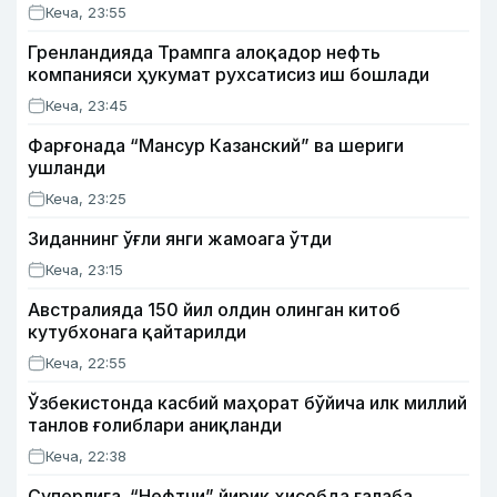
Кеча, 23:55
Гренландияда Трампга алоқадор нефть
компанияси ҳукумат рухсатисиз иш бошлади
Кеча, 23:45
Фарғонада “Мансур Казанский” ва шериги
ушланди
Кеча, 23:25
Зиданнинг ўғли янги жамоага ўтди
Кеча, 23:15
Австралияда 150 йил олдин олинган китоб
кутубхонага қайтарилди
Кеча, 22:55
Ўзбекистонда касбий маҳорат бўйича илк миллий
танлов ғолиблари аниқланди
Кеча, 22:38
Суперлига. “Нефтчи” йирик ҳисобда ғалаба