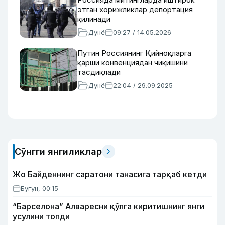
этган хорижликлар депортация
қилинади
Дунё
09:27 / 14.05.2026
Путин Россиянинг Қийноқларга
қарши конвенциядан чиқишини
тасдиқлади
Дунё
22:04 / 29.09.2025
Сўнгги янгиликлар
Жо Байденнинг саратони танасига тарқаб кетди
Бугун, 00:15
“Барселона” Алваресни қўлга киритишнинг янги
усулини топди