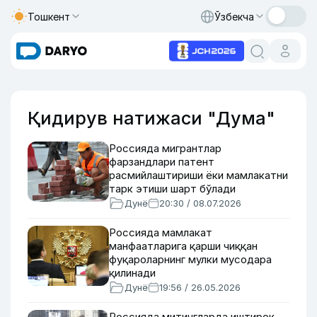
Тошкент
Ўзбекча
Қидирув натижаси "Дума"
Россияда мигрантлар
фарзандлари патент
расмийлаштириши ёки мамлакатни
тарк этиши шарт бўлади
Дунё
20:30 / 08.07.2026
Россияда мамлакат
манфаатларига қарши чиққан
фуқароларнинг мулки мусодара
қилинади
Дунё
19:56 / 26.05.2026
Россияда митингларда иштирок