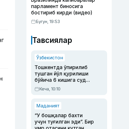
Бразилияда капибаралар
парламент биносига
бостириб кирди (видео)
Бугун, 19:53
Тавсиялар
нг
Ўзбекистон
Тошкентда ўпирилиб
тушган йўл қурилиши
н
бўйича 6 кишига суд
ҳукми ўқилди
Кеча, 10:10
Маданият
“У бошқалар бахти
учун туғилган эди”. Бир
умр отасини кутган