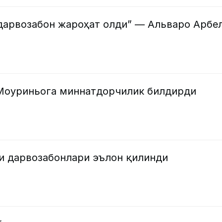
 дарвозабон жароҳат олди” — Альваро Арбе
Моуриньога миннатдорчилик билдирди
ши дарвозабонлари эълон қилинди