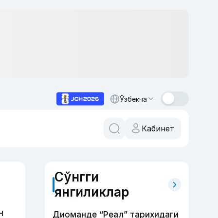
Ўзбекча
Кабинет
Сўнгги
янгиликлар
н
Диоманде “Реал” тарихидаги