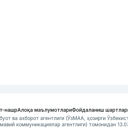
т-нашр
Алоқа маълумотлари
Фойдаланиш шартлар
буот ва ахборот агентлиги (ЎзМАА, ҳозирги Ўзбеки
мавий коммуникациялар агентлиги) томонидан 13.0