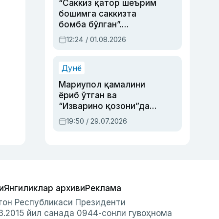
“Саккиз қатор шеърим
бошимга саккизта
бомба бўлган”.
Абдулла Ориповни
12:24 / 01.08.2026
сиёсий айбловлардан
асраб қолган воқеа
Дунё
Мариупол қамалини
ёриб ўтган ва
“Изварино қозони”дан
чиққан қаҳрамон —
19:50 / 29.07.2026
Украина армияси бош
қўмондони Драпатий
ҳақида
и
Янгиликлар архиви
Реклама
стон Республикаси Президенти
3.2015 йил санада 0944-сонли гувоҳнома