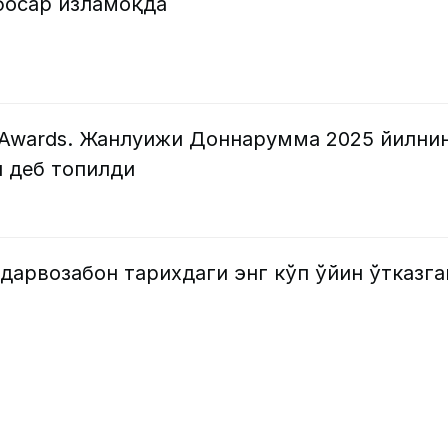
босар изламоқда
ll Awards. Жанлуижи Доннарумма 2025 йилни
и деб топилди
дарвозабон тарихдаги энг кўп ўйин ўтказга