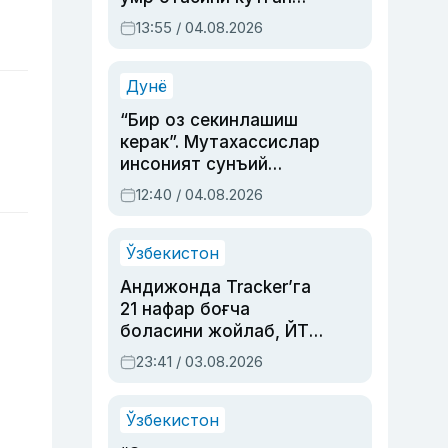
актриса ва дубльяж
13:55 / 04.08.2026
устаси Римма
Аҳмедованинг
синовларга тўла ҳаёти
Дунё
“Бир оз секинлашиш
керак”. Мутахассислар
инсоният сунъий
интеллектни бошқара
12:40 / 04.08.2026
олмай қолишидан
хавотир билдирди
Ўзбекистон
Андижонда Tracker’га
21 нафар боғча
боласини жойлаб, ЙТҲ
содир этган аёлга суд
23:41 / 03.08.2026
ҳукми ўқилди
Ўзбекистон