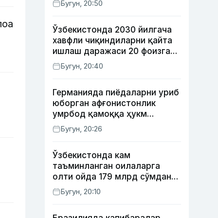
Бугун, 20:50
лоа
Ўзбекистонда 2030 йилгача
хавфли чиқиндиларни қайта
ишлаш даражаси 20 фоизга
етказилади
Бугун, 20:40
Германияда пиёдаларни уриб
юборган афғонистонлик
умрбод қамоққа ҳукм
қилинди
Бугун, 20:26
Ўзбекистонда кам
таъминланган оилаларга
олти ойда 179 млрд сўмдан
кўпроқ ижтимоий кешбэк
Бугун, 20:10
тўлаб берилди