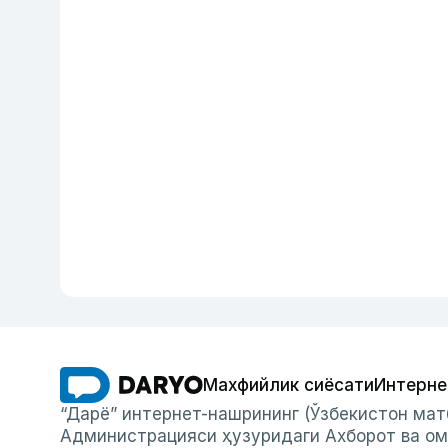
Махфийлик сиёсати
Интерне
“Дарё” интернет-нашрининг (Ўзбекистон мат
Администрацияси ҳузуридаги Ахборот ва ом