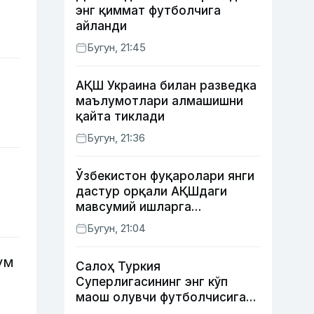
энг қиммат футболчига
айланди
Бугун, 21:45
АҚШ Украина билан разведка
маълумотлари алмашишни
қайта тиклади
Бугун, 21:36
Ўзбекистон фуқаролари янги
дастур орқали АҚШдаги
мавсумий ишларга
тайёрланади ва
Бугун, 21:04
жойлаштирилади
ум
Салоҳ Туркия
Суперлигасининг энг кўп
маош олувчи футболчисига
айланди