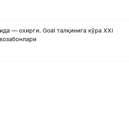
да — охирги. Goal талқинига кўра XXI
рвозабонлари