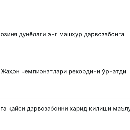
Возиня дунёдаги энг машҳур дарвозабонга
 Жаҳон чемпионатлари рекордини ўрнатди
ига қайси дарвозабонни харид қилиши маъл