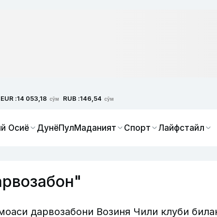
EUR :
RUB :
14 053,18
146,54
сўм
сўм
й Осиё
Дунё
Пул
Маданият
Спорт
Лайфстайл
арвозабон"
моаси дарвозабони Возиня Чили клуби била