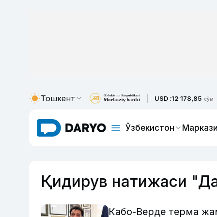
Тошкент
USD :
12 178,85
сўм
Ўзбекистон
Маркази
Қидирув натижаси "Д
Кабо-Верде терма жа