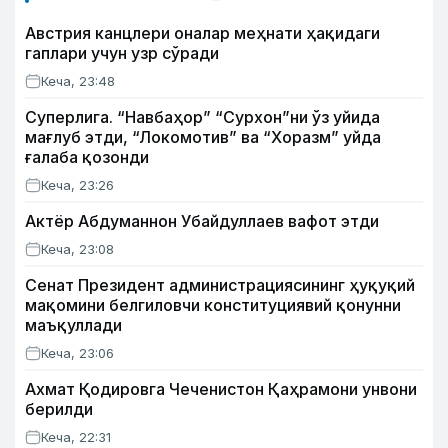
Австрия канцлери оналар меҳнати ҳақидаги
гаплари учун узр сўради
Кеча, 23:48
Суперлига. “Навбаҳор” “Сурхон”ни ўз уйида
мағлуб этди, “Локомотив” ва “Хоразм” уйда
ғалаба қозонди
Кеча, 23:26
Актёр Абду­маннон Убайдуллаев вафот этди
Кеча, 23:08
Сенат Президент администрациясининг ҳуқуқий
мақомини белгиловчи конституциявий қонунни
маъқуллади
Кеча, 23:06
Ахмат Қодировга Чеченистон Қаҳрамони унвони
берилди
Кеча, 22:31