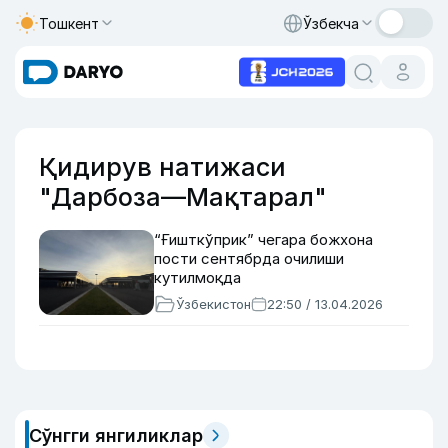
Тошкент
Ўзбекча
Қидирув натижаси
"Дарбоза—Мақтарал"
“Ғишткўприк” чегара божхона
пости сентябрда очилиши
кутилмоқда
Ўзбекистон
22:50 / 13.04.2026
Сўнгги янгиликлар