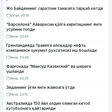
Жо Байденнинг саратони танасига тарқаб кетди
Бугун, 00:15
“Барселона” Алваресни қўлга киритишнинг янги
усулини топди
Кеча, 23:55
Гренландияда Трампга алоқадор нефть
компанияси ҳукумат рухсатисиз иш бошлади
Кеча, 23:45
Фарғонада “Мансур Казанский” ва шериги
ушланди
Кеча, 23:25
Зиданнинг ўғли янги жамоага ўтди
Кеча, 23:15
Австралияда 150 йил олдин олинган китоб
кутубхонага қайтарилди