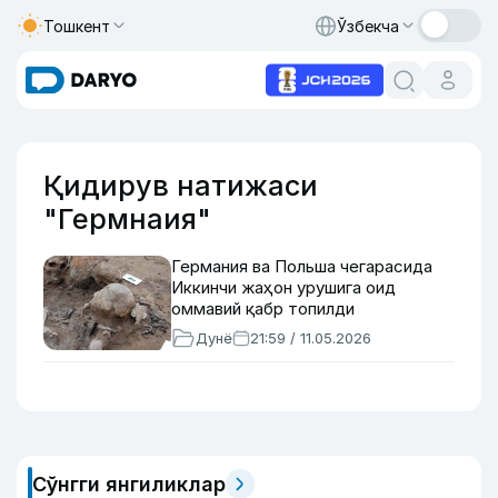
Тошкент
Ўзбекча
Қидирув натижаси
"Гермнаия"
Германия ва Польша чегарасида
Иккинчи жаҳон урушига оид
оммавий қабр топилди
Дунё
21:59 / 11.05.2026
Сўнгги янгиликлар