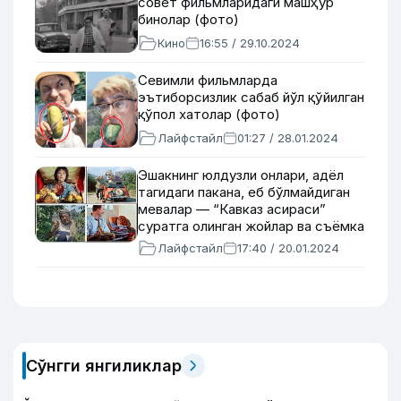
совет фильмларидаги машҳур
бинолар (фото)
Кино
16:55 / 29.10.2024
Севимли фильмларда
эътиборсизлик сабаб йўл қўйилган
қўпол хатолар (фото)
Лайфстайл
01:27 / 28.01.2024
Эшакнинг юлдузли онлари, адёл
тагидаги пакана, еб бўлмайдиган
мевалар — “Кавказ асираси”
суратга олинган жойлар ва съёмка
жараёнидаги қизиқарли воқеалар
Лайфстайл
17:40 / 20.01.2024
Сўнгги янгиликлар