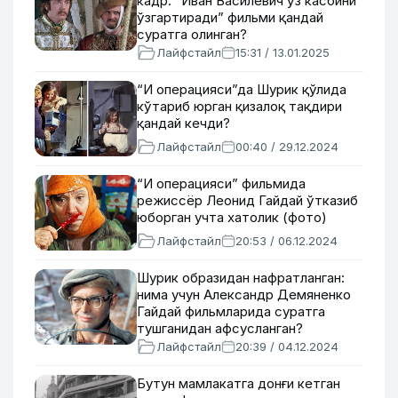
кадр: “Иван Василевич ўз касбини
ўзгартиради” фильми қандай
суратга олинган?
Лайфстайл
15:31 / 13.01.2025
“И операцияси”да Шурик қўлида
кўтариб юрган қизалоқ тақдири
қандай кечди?
Лайфстайл
00:40 / 29.12.2024
“И операцияси” фильмида
режиссёр Леонид Гайдай ўтказиб
юборган учта хатолик (фото)
Лайфстайл
20:53 / 06.12.2024
Шурик образидан нафратланган:
нима учун Александр Демяненко
Гайдай фильмларида суратга
тушганидан афсусланган?
Лайфстайл
20:39 / 04.12.2024
Бутун мамлакатга донғи кетган