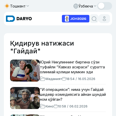
Тошкент
Ўзбекча
Қидирув натижаси
"Гайдай"
Юрий Никулиннинг биргина сўзи
туфайли “Кавказ асираси” суратга
олинмай қолиши мумкин эди
Маданият
18:54 / 16.05.2026
“И операцияси”: нима учун Гайдай
шедевр комедиясига айнан шундай
ном қўйган?
Кино
10:58 / 06.02.2026