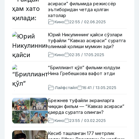
асираси” фильмида режиссёр
эътиборидан четда қолган
хатолар
Кино
22:55 / 02.06.2025
Юрий Никулиннинг қайси сўзлари
туфайли “Кавказ асираси” суратга
олинмай қолиши мумкин эди?
Кино
02:35 / 17.05.2025
“Бриллиант қўл” фильми юлдузи
Нина Гребешкова вафот этди
Лайфстайл
16:41 / 13.05.2025
Брежнев туфайли экранларга
чиққан фильм — “Кавказ асираси”
қаерда суратга олинган?
Кино
23:55 / 03.02.2025
Кесиб ташланган 177 метрлик