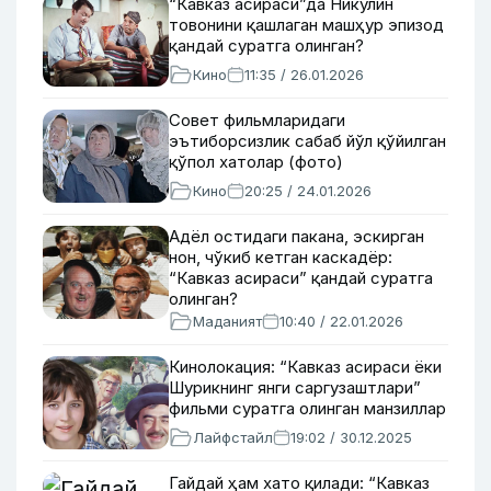
“Кавказ асираси”да Никулин
товонини қашлаган машҳур эпизод
қандай суратга олинган?
Кино
11:35 / 26.01.2026
Совет фильмларидаги
эътиборсизлик сабаб йўл қўйилган
қўпол хатолар (фото)
Кино
20:25 / 24.01.2026
Адёл остидаги пакана, эскирган
нон, чўкиб кетган каскадёр:
“Кавказ асираси” қандай суратга
олинган?
Маданият
10:40 / 22.01.2026
Кинолокация: “Кавказ асираси ёки
Шурикнинг янги саргузаштлари”
фильми суратга олинган манзиллар
Лайфстайл
19:02 / 30.12.2025
Гайдай ҳам хато қилади: “Кавказ