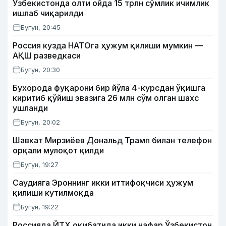
Ўзбекистонда олти ойда 15 трлн сўмлик ичимлик
ишлаб чиқарилди
Бугун, 20:45
Россия кузда НАТОга ҳужум қилиши мумкин —
АҚШ разведкаси
Бугун, 20:30
Бухорода фуқарони бир йўла 4-курсдан ўқишга
киритиб қўйиш эвазига 26 млн сўм олган шахс
ушланди
Бугун, 20:02
Шавкат Мирзиёев Дональд Трамп билан телефон
орқали мулоқот қилди
Бугун, 19:27
Саудияга Эроннинг икки иттифоқчиси ҳужум
қилиши кутилмоқда
Бугун, 19:22
Россияда ЙТҲ оқибатида икки нафар Ўзбекистон