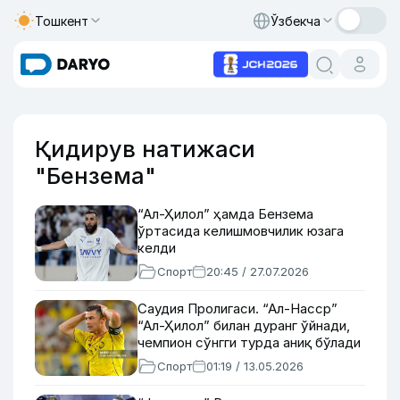
Тошкент
Ўзбекча
Қидирув натижаси
"Бензема"
“Ал-Ҳилол” ҳамда Бензема
ўртасида келишмовчилик юзага
келди
Спорт
20:45 / 27.07.2026
Саудия Пролигаси. “Ал-Насср”
“Ал-Ҳилол” билан дуранг ўйнади,
чемпион сўнгги турда аниқ бўлади
Спорт
01:19 / 13.05.2026