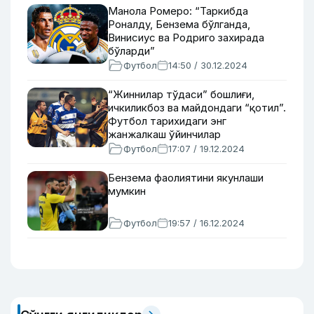
Манола Ромеро: “Таркибда
Роналду, Бензема бўлганда,
Винисиус ва Родриго захирада
бўларди”
Футбол
14:50 / 30.12.2024
“Жиннилар тўдаси” бошлиғи,
ичкиликбоз ва майдондаги “қотил”.
Футбол тарихидаги энг
жанжалкаш ўйинчилар
Футбол
17:07 / 19.12.2024
Бензема фаолиятини якунлаши
мумкин
Футбол
19:57 / 16.12.2024