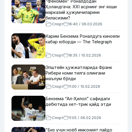
“Феномен” Роналдодан
Ҳоландгача: ХХI асрнинг энг яхши
марказий ҳужумчиларини
биласизми?
Спорт
16:40 / 06.03.2026
Карим Бензема Роналдуга кинояли
хабар юборди — The Telegraph
Спорт
18:35 / 10.02.2026
Эпштейн ҳужжатларида Франк
Рибери номи тилга олингани
маълум бўлди
Спорт
11:00 / 10.02.2026
Бензема “Ал-Ҳилол” сафидаги
дебютида хет-трик қайд этди
Спорт
11:05 / 06.02.2026
“Биз учун ноёб имконият пайдо