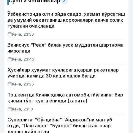
Сўнгги янгиликлар
Ўзбекистонда олти ойда савдо, хизмат кўрсатиш
ва умумий овқатланиш корхоналари қанча солиқ
тўлагани очиқланди
Кеча, 23:56
Винисиус “Реал” билан узоқ муддатли шартнома
имзолади
Кеча, 23:45
Ҳусийлар ҳукумат кучларига қарши ракеталар
учирди, камида 30 киши ҳалок бўлди
Кеча, 23:35
Тошкентда Кичик ҳалқа автомобил йўлининг бир
қисми тўрт кунга ёпилди (харита)
Кеча, 23:10
Суперлига. “Сўғдиёна” “Андижон”ни мағлуб
этди, “Пахтакор” “Бухоро” билан жанговар
дуранг қайд этди