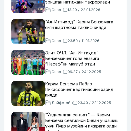
эришган натижани такрорлади
Спорт
13:20 / 22.01.2026
“Ал-Иттиҳод” Карим Бенземага
янги шартнома таклиф қилди
Спорт
23:50 / 11.01.2026
Элит ОЧЛ. “Ал-Иттиҳод”
Бенземанинг голи эвазига
“Насаф”ни мағлуб этди
Спорт
09:27 / 24.12.2025
Карим Бензема Пабло
Пикассонинг картинасини харид
қилди
Лайфстайл
23:40 / 22.12.2025
“Ўлдирилган санъат” — Карим
Бензема севгилиси билан учрашиш
учун Лувр музейини ижарага олди