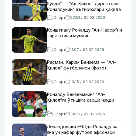
бўлди” — “Ал-Ҳилол” директори
Роналдунинг эътирозлари ҳақида
Спорт
22:51 / 05.02.2026
Криштиану Роналду “Ан-Насср”ни
тарк этиши мумкин
Спорт
11:07 / 03.02.2026
Расман. Карим Бензема — “Ал-
Ҳилол” футболчиси (фото)
Спорт
10:15 / 03.02.2026
Роналду Бенземанинг “Ал-
Ҳилол”га ўтишига қарши чиқди
Спорт
18:36 / 02.02.2026
Левандовски ЕЧЛда Роналду ва
яна уч нафар футбол афсонаси