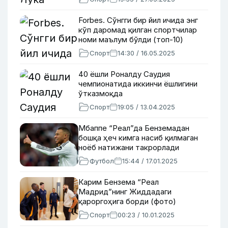
Forbes. Сўнгги бир йил ичида энг
кўп даромад қилган спортчилар
номи маълум бўлди (топ-10)
Спорт
14:30 / 16.05.2025
40 ёшли Роналду Саудия
чемпионатида иккинчи ёшлигини
ўтказмоқда
Спорт
19:05 / 13.04.2025
Мбаппе “Реал”да Бенземадан
бошқа ҳеч кимга насиб қилмаган
ноёб натижани такрорлади
Футбол
15:44 / 17.01.2025
Карим Бензема “Реал
Мадрид”нинг Жиддадаги
қароргоҳига борди (фото)
Спорт
00:23 / 10.01.2025