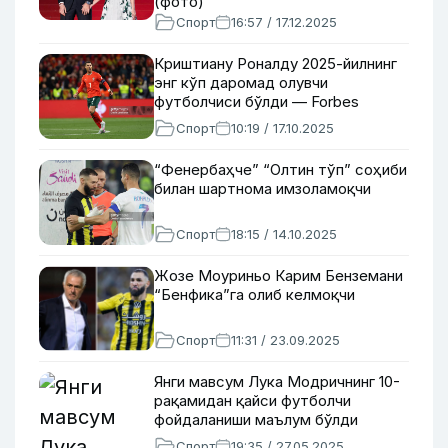
(фото)
Спорт
16:57 / 17.12.2025
Криштиану Роналду 2025-йилнинг
энг кўп даромад олувчи
футболчиси бўлди — Forbes
Спорт
10:19 / 17.10.2025
“Фенербаҳче” “Олтин тўп” соҳиби
билан шартнома имзоламоқчи
Спорт
18:15 / 14.10.2025
Жозе Моуриньо Карим Бенземани
“Бенфика”га олиб келмоқчи
Спорт
11:31 / 23.09.2025
Янги мавсум Лука Модричнинг 10-
рақамидан қайси футболчи
фойдаланиши маълум бўлди
Спорт
19:35 / 27.05.2025