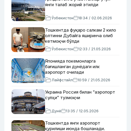
янги талаб жорий этилди
Ўзбекистон
18:34 / 02.06.2026
Тошкентда фуқаро салкам 2 кило
олтинни Дубайга яширинча олиб
кетмоқчи бўлди
Ўзбекистон
12:33 / 21.05.2026
Японияда покемонларга
бағишланган дунёдаги илк
аэропорт очилади
Лайфстайл
10:59 / 21.05.2026
Украина Россия билан “аэропорт
сулҳи” тузмоқчи
Дунё
13:35 / 12.05.2026
Тошкентда янги аэропорт
қурилиши июнда бошланади.