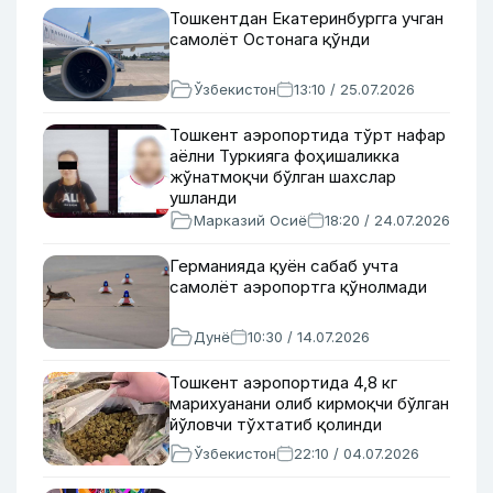
Тошкентдан Екатеринбургга учган
самолёт Остонага қўнди
Ўзбекистон
13:10 / 25.07.2026
Тошкент аэропортида тўрт нафар
аёлни Туркияга фоҳишаликка
жўнатмоқчи бўлган шахслар
ушланди
Марказий Осиё
18:20 / 24.07.2026
Германияда қуён сабаб учта
самолёт аэропортга қўнолмади
Дунё
10:30 / 14.07.2026
Тошкент аэропортида 4,8 кг
марихуанани олиб кирмоқчи бўлган
йўловчи тўхтатиб қолинди
Ўзбекистон
22:10 / 04.07.2026