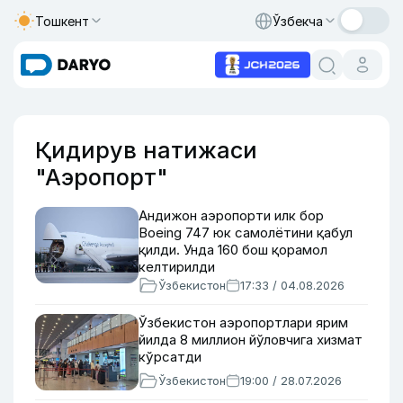
Тошкент
Ўзбекча
Қидирув натижаси
"Аэропорт"
Андижон аэропорти илк бор
Boeing 747 юк самолётини қабул
қилди. Унда 160 бош қорамол
келтирилди
Ўзбекистон
17:33 / 04.08.2026
Ўзбекистон аэропортлари ярим
йилда 8 миллион йўловчига хизмат
кўрсатди
Ўзбекистон
19:00 / 28.07.2026