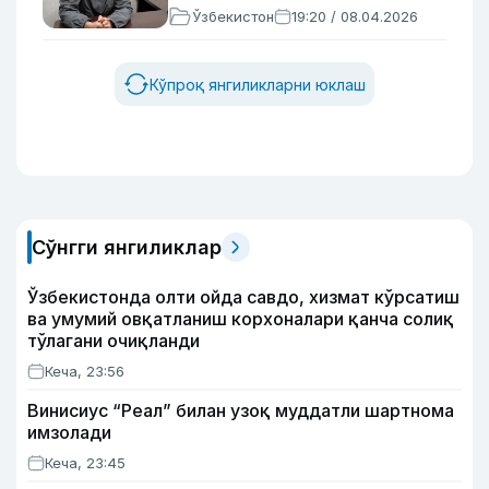
Ўзбекистон
19:20 / 08.04.2026
Кўпроқ янгиликларни юклаш
Сўнгги янгиликлар
Ўзбекистонда олти ойда савдо, хизмат кўрсатиш
ва умумий овқатланиш корхоналари қанча солиқ
тўлагани очиқланди
Кеча, 23:56
Винисиус “Реал” билан узоқ муддатли шартнома
имзолади
Кеча, 23:45