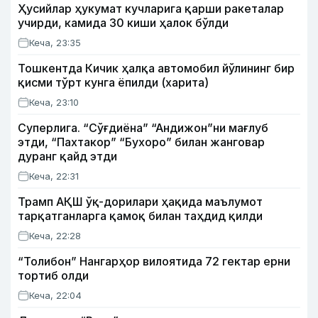
Ҳусийлар ҳукумат кучларига қарши ракеталар
учирди, камида 30 киши ҳалок бўлди
Кеча, 23:35
Тошкентда Кичик ҳалқа автомобил йўлининг бир
қисми тўрт кунга ёпилди (харита)
Кеча, 23:10
Суперлига. “Сўғдиёна” “Андижон”ни мағлуб
этди, “Пахтакор” “Бухоро” билан жанговар
дуранг қайд этди
Кеча, 22:31
Трамп АҚШ ўқ-дорилари ҳақида маълумот
тарқатганларга қамоқ билан таҳдид қилди
Кеча, 22:28
“Толибон” Нангарҳор вилоятида 72 гектар ерни
тортиб олди
Кеча, 22:04