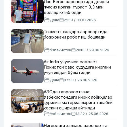
Лас Вегас аэропортида деярли
пулсиз қолган турист 3,3 млн
доллар ютиб олди
Дунё
22:19 / 03.07.2026
Тошкент халқаро аэропортида
божхоначи робот иш бошлади
Ўзбекистон
20:00 / 29.06.2026
Air India учувчиси самолёт
Покистон ҳаво ҳудудига киргани
учун ишдан бўшатилди
Дунё
07:58 / 26.06.2026
АЭСдан аэропортгача:
Ўзбекистондаги йирик лойиҳалар
қурилиш материалларига талабни
кескин ошириши айтилди
Ўзбекистон
13:32 / 25.06.2026
Нигердаги халқаро аэропортга