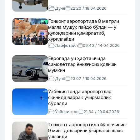
Дунё
22:20 / 18.04.2026
Гонконг аэропортида 8 метрли
малла мушук пайдо бўлди — у
қулоқларини қимирлатиб,
хуриллайди
Лайфстайл
09:40 / 14.04.2026
Европада уч ҳафта ичида
самолётлар ёнилғисиз қолиши
мумкин
Дунё
23:07 / 10.04.2026
Ўзбекистонда аэропортлар
яқинида варрак учирмаслик
сўралди
Ўзбекистон
21:34 / 10.04.2026
Тошкент аэропортида йўловчининг
9 минг долларини ўғирлаган шахс
ушланди