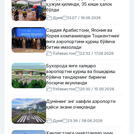
ҳужум қилинди, 35 киши ҳалок
бўлди
Дунё
13:07 / 19.06.2026
Саудия Арабистони, Япония ва
Корея компаниялари Тошкентнинг
янги аэропортини қуриш бўйича
битим имзолади
Ўзбекистон
22:32 / 17.06.2026
Бухорода янги халқаро
аэропортни қуриш ва бошқариш
бўйича тендернинг биринчи
босқичи якунланди
Ўзбекистон
20:30 / 15.06.2026
Дунёнинг энг хавфли аэропорти
қайси экани очиқланди
Дунё
23:36 / 08.06.2026
Ҳиндистонга учаётганлар учун