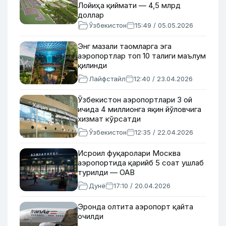
Лойиҳа қиймати — 4,5 млрд
доллар
Ўзбекистон
15:49 / 05.05.2026
Энг мазали таомларга эга
аэропортлар топ 10 талиги маълум
қилинди
Лайфстайл
12:40 / 23.04.2026
Ўзбекистон аэропортлари 3 ой
ичида 4 миллионга яқин йўловчига
хизмат кўрсатди
Ўзбекистон
12:35 / 22.04.2026
Исроил фуқаролари Москва
аэропортида қарийб 5 соат ушлаб
турилди — ОАВ
Дунё
17:10 / 20.04.2026
Эронда олтита аэропорт қайта
очилди