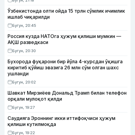
Бугун, 21:18
Ўзбекистонда олти ойда 15 трлн сўмлик ичимлик
ишлаб чиқарилди
Бугун, 20:45
Россия кузда НАТОга ҳужум қилиши мумкин —
АҚШ разведкаси
Бугун, 20:30
Бухорода фуқарони бир йўла 4-курсдан ўқишга
киритиб қўйиш эвазига 26 млн сўм олган шахс
ушланди
Бугун, 20:02
Шавкат Мирзиёев Дональд Трамп билан телефон
орқали мулоқот қилди
Бугун, 19:27
Саудияга Эроннинг икки иттифоқчиси ҳужум
қилиши кутилмоқда
Бугун, 19:22