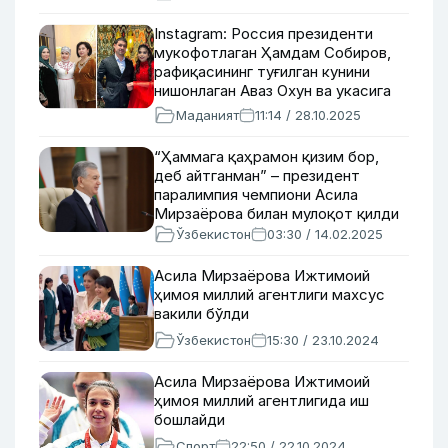
ҳақида
Instagram: Россия президенти
мукофотлаган Ҳамдам Собиров,
рафиқасининг туғилган кунини
нишонлаган Аваз Охун ва укасига
уй совға қилган Асила Мирзаёрова
Маданият
11:14 / 28.10.2025
“Ҳаммага қаҳрамон қизим бор,
деб айтганман” – президент
паралимпия чемпиони Асила
Мирзаёрова билан мулоқот қилди
Ўзбекистон
03:30 / 14.02.2025
Асила Мирзаёрова Ижтимоий
ҳимоя миллий агентлиги махсус
вакили бўлди
Ўзбекистон
15:30 / 23.10.2024
Асила Мирзаёрова Ижтимоий
ҳимоя миллий агентлигида иш
бошлайди
Спорт
22:50 / 22.10.2024