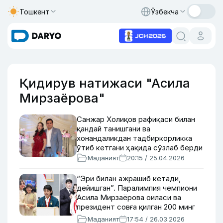
Тошкент
Ўзбекча
Қидирув натижаси "Асила
Мирзаёрова"
Санжар Холиқов рафиқаси билан
қандай танишгани ва
хонандаликдан тадбиркорликка
ўтиб кетгани ҳақида сўзлаб берди
Маданият
20:15 / 25.04.2026
“Эри билан ажрашиб кетади,
дейишган”. Паралимпия чемпиони
Асила Мирзаёрова оиласи ва
президент совға қилган 200 минг
долларни нимага сарфлагани
Маданият
17:54 / 26.03.2026