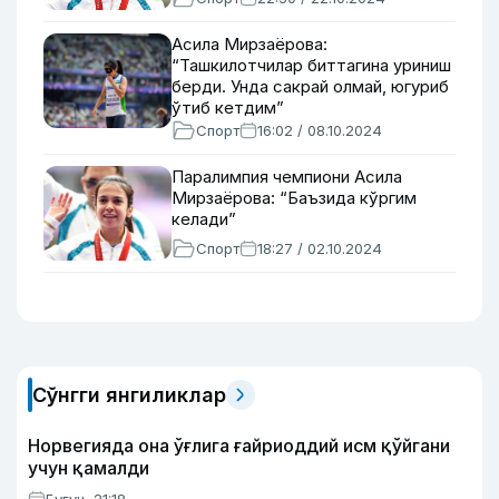
Асила Мирзаёрова:
“Ташкилотчилар биттагина уриниш
берди. Унда сакрай олмай, югуриб
ўтиб кетдим”
Спорт
16:02 / 08.10.2024
Паралимпия чемпиони Асила
Мирзаёрова: “Баъзида кўргим
келади”
Спорт
18:27 / 02.10.2024
Сўнгги янгиликлар
Норвегияда она ўғлига ғайриоддий исм қўйгани
учун қамалди