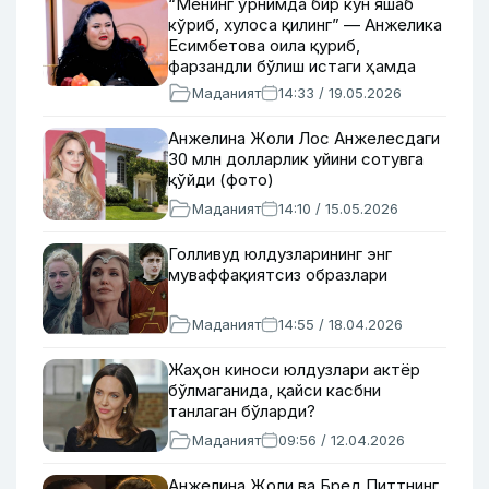
“Менинг ўрнимда бир кун яшаб
кўриб, хулоса қилинг” — Анжелика
Есимбетова оила қуриб,
фарзандли бўлиш истаги ҳамда
карьера борасидаги орзулари
Маданият
14:33 / 19.05.2026
ҳақида
Анжелина Жоли Лос Анжелесдаги
30 млн долларлик уйини сотувга
қўйди (фото)
Маданият
14:10 / 15.05.2026
Голливуд юлдузларининг энг
муваффақиятсиз образлари
Маданият
14:55 / 18.04.2026
Жаҳон киноси юлдузлари актёр
бўлмаганида, қайси касбни
танлаган бўларди?
Маданият
09:56 / 12.04.2026
Анжелина Жоли ва Бред Питтнинг