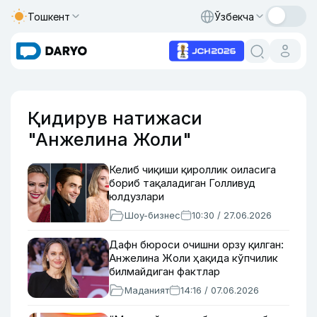
Тошкент
Ўзбекча
Қидирув натижаси
"Анжелина Жоли"
Келиб чиқиши қироллик оиласига
бориб тақаладиган Голливуд
юлдузлари
Шоу-бизнес
10:30 / 27.06.2026
Дафн бюроси очишни орзу қилган:
Анжелина Жоли ҳақида кўпчилик
билмайдиган фактлар
Маданият
14:16 / 07.06.2026