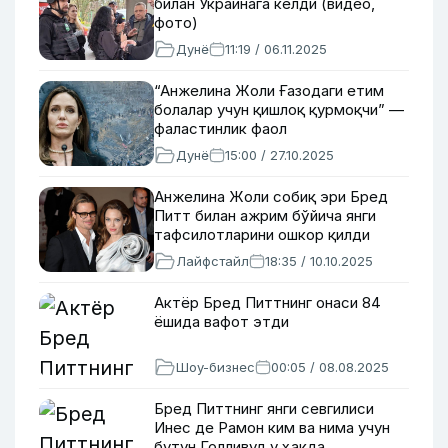
билан Украинага келди (видео,
фото)
Дунё
11:19 / 06.11.2025
“Анжелина Жоли Ғазодаги етим
болалар учун қишлоқ қурмоқчи” —
фаластинлик фаол
Дунё
15:00 / 27.10.2025
Анжелина Жоли собиқ эри Бред
Питт билан ажрим бўйича янги
тафсилотларини ошкор қилди
Лайфстайл
18:35 / 10.10.2025
Актёр Бред Питтнинг онаси 84
ёшида вафот этди
Шоу-бизнес
00:05 / 08.08.2025
Бред Питтнинг янги севгилиси
Инес де Рамон ким ва нима учун
бутун Голливуд у ҳақда