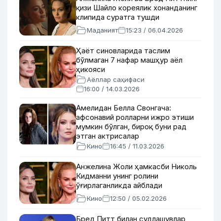
қизи Шайло кореялик хонанданинг
клипида суратга тушди
Маданият
15:23 / 06.04.2026
Ҳаёт синовларида таслим
бўлмаган 7 нафар машҳур аёл
ҳикояси
Аёллар саҳифаси
16:00 / 14.03.2026
Амелидан Белла Свонгача:
афсонавий ролларни ижро этиши
мумкин бўлган, бироқ буни рад
этган актрисалар
Кино
16:45 / 11.03.2026
Анжелина Жоли ҳамкасби Николь
Кидманни унинг ролини
ўғирлаганликда айблади
Кино
12:50 / 05.02.2026
Бред Питт билан судлашувлар