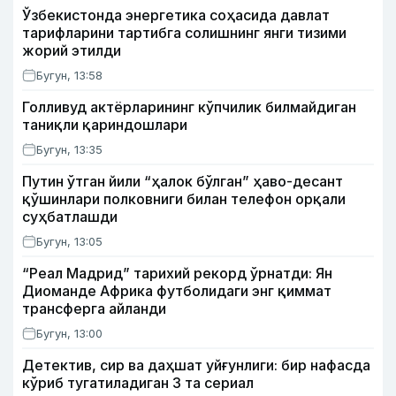
Ўзбекистонда энергетика соҳасида давлат
тарифларини тартибга солишнинг янги тизими
жорий этилди
Бугун, 13:58
Голливуд актёрларининг кўпчилик билмайдиган
таниқли қариндошлари
Бугун, 13:35
Путин ўтган йили “ҳалок бўлган” ҳаво-десант
қўшинлари полковниги билан телефон орқали
суҳбатлашди
Бугун, 13:05
“Реал Мадрид” тарихий рекорд ўрнатди: Ян
Диоманде Африка футболидаги энг қиммат
трансферга айланди
Бугун, 13:00
Детектив, сир ва даҳшат уйғунлиги: бир нафасда
кўриб тугатиладиган 3 та сериал