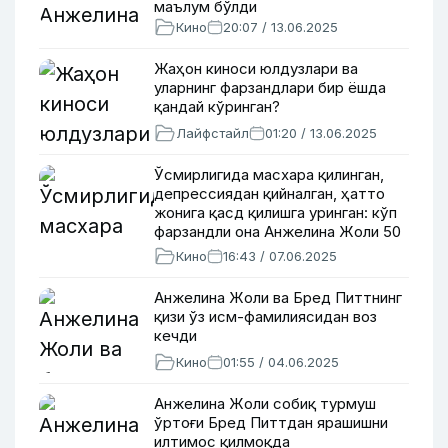
маълум бўлди
Кино
20:07 / 13.06.2025
Жаҳон киноси юлдузлари ва
уларнинг фарзандлари бир ёшда
қандай кўринган?
Лайфстайл
01:20 / 13.06.2025
Ўсмирлигида масхара қилинган,
депрессиядан қийналган, ҳатто
жонига қасд қилишга уринган: кўп
фарзандли она Анжелина Жоли 50
ёшда
Кино
16:43 / 07.06.2025
Анжелина Жоли ва Бред Питтнинг
қизи ўз исм-фамилиясидан воз
кечди
Кино
01:55 / 04.06.2025
Анжелина Жоли собиқ турмуш
ўртоғи Бред Питтдан ярашишни
илтимос қилмоқда