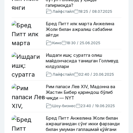
гапирмоқда?
Лайфстайл
18:25 / 08.07.2025
Бред Питт илк марта Анжелина
Жоли билан ажралиш сабабини
айтди
Кино
18:30 / 25.06.2025
Ишдаги ишқ: суратга олиш
майдончасида танишган Голливуд
юлдузлари
Лайфстайл
02:40 / 20.06.2025
Рим папаси Лев XIV, Мадонна ва
Жастин Бибер қариндош бўлиб
чиқди — NYT
Шоу-бизнес
23:40 / 19.06.2025
Бред Питт Анжелина Жоли билан
ажрашганидан сўнг икки фарзанди
билан умуман гаплашмай қўйгани