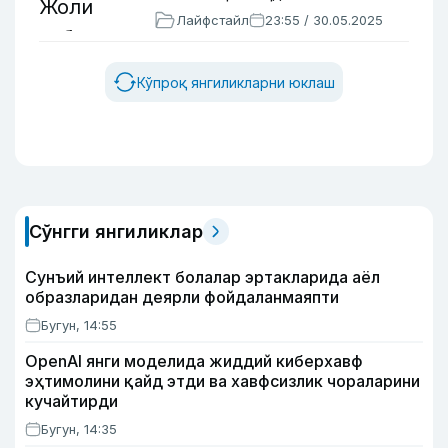
Лайфстайл
23:55 / 30.05.2025
Кўпроқ янгиликларни юклаш
Сўнгги янгиликлар
Сунъий интеллект болалар эртакларида аёл
образларидан деярли фойдаланмаяпти
Бугун, 14:55
OpenAI янги моделида жиддий киберхавф
эҳтимолини қайд этди ва хавфсизлик чораларини
кучайтирди
Бугун, 14:35