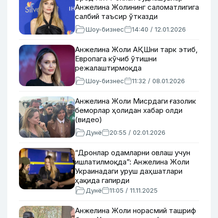
Анжелина Жолининг саломатлигига
салбий таъсир ўтказди
Шоу-бизнес
14:40 / 12.01.2026
Анжелина Жоли АҚШни тарк этиб,
Европага кўчиб ўтишни
режалаштирмоқда
Шоу-бизнес
11:32 / 08.01.2026
Анжелина Жоли Мисрдаги ғазолик
беморлар ҳолидан хабар олди
(видео)
Дунё
20:55 / 02.01.2026
“Дронлар одамларни овлаш учун
ишлатилмоқда”: Анжелина Жоли
Украинадаги уруш даҳшатлари
ҳақида гапирди
Дунё
11:05 / 11.11.2025
Анжелина Жоли норасмий ташриф