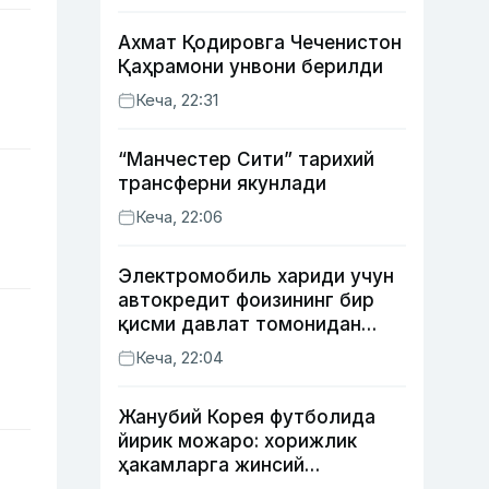
Ахмат Қодировга Чеченистон
Қаҳрамони унвони берилди
Кеча, 22:31
“Манчестер Сити” тарихий
трансферни якунлади
Кеча, 22:06
Электромобиль хариди учун
автокредит фоизининг бир
қисми давлат томонидан
қоплаб берилиши мумкин
Кеча, 22:04
Жанубий Корея футболида
йирик можаро: хорижлик
ҳакамларга жинсий