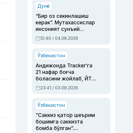
синовларга тўла ҳаёти
Дунё
“Бир оз секинлашиш
керак”. Мутахассислар
инсоният сунъий
интеллектни бошқара
12:40 / 04.08.2026
олмай қолишидан
хавотир билдирди
Ўзбекистон
Андижонда Tracker’га
21 нафар боғча
боласини жойлаб, ЙТҲ
содир этган аёлга суд
23:41 / 03.08.2026
ҳукми ўқилди
Ўзбекистон
“Саккиз қатор шеърим
бошимга саккизта
бомба бўлган”.