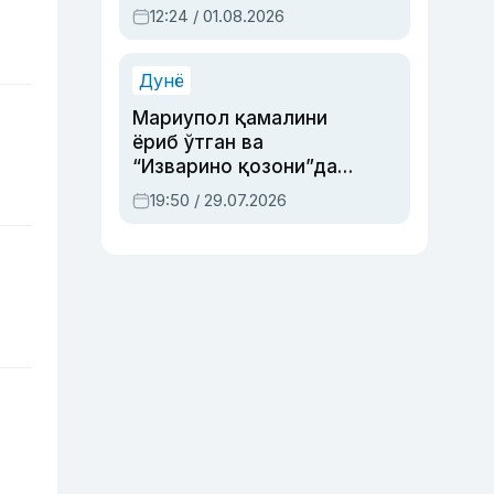
Абдулла Ориповни
12:24 / 01.08.2026
сиёсий айбловлардан
асраб қолган воқеа
Дунё
Мариупол қамалини
ёриб ўтган ва
“Изварино қозони”дан
чиққан қаҳрамон —
19:50 / 29.07.2026
Украина армияси бош
қўмондони Драпатий
ҳақида