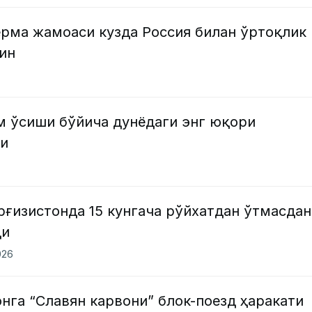
ерма жамоаси кузда Россия билан ўртоқлик
ин
м ўсиши бўйича дунёдаги энг юқори
ди
ғизистонда 15 кунгача рўйхатдан ўтмасдан
ди
026
нга “Славян карвони” блок-поезд ҳаракати