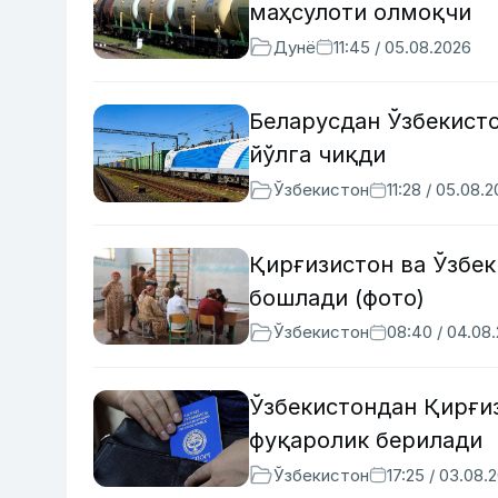
маҳсулоти олмоқчи
Дунё
11:45 / 05.08.2026
Беларусдан Ўзбекисто
йўлга чиқди
Ўзбекистон
11:28 / 05.08.
Қирғизистон ва Ўзбе
бошлади (фото)
Ўзбекистон
08:40 / 04.08
Ўзбекистондан Қирғи
фуқаролик берилади
Ўзбекистон
17:25 / 03.08.