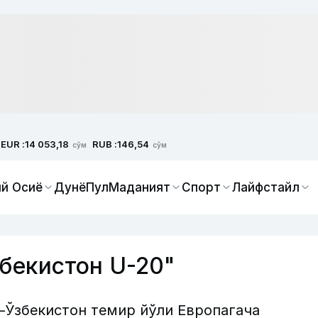
EUR :
RUB :
14 053,18
146,54
сўм
сўм
й Осиё
Дунё
Пул
Маданият
Спорт
Лайфстайл
бекистон U-20"
Ўзбекистон темир йўли Европагача