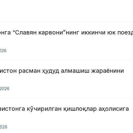
нга “Славян карвони”нинг иккинчи юк поез
2026
кистон расман ҳудуд алмашиш жараёнини
.2026
зистонга кўчирилган қишлоқлар аҳолисига
2026