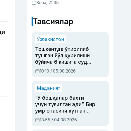
хизматлар кўрсатилгани
Кеча, 21:35
маълум қилинди
Тавсиялар
ди
Ўзбекистон
Тошкентда ўпирилиб
тушган йўл қурилиши
бўйича 6 кишига суд
ҳукми ўқилди
10:10 / 05.08.2026
Маданият
“У бошқалар бахти
учун туғилган эди”. Бир
умр отасини кутган
актриса ва дубльяж
13:55 / 04.08.2026
устаси Римма
Аҳмедованинг