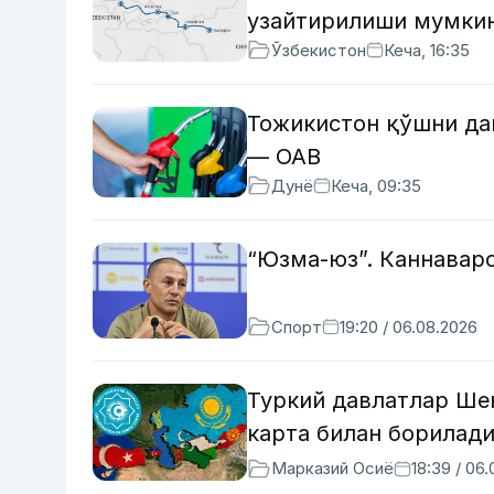
узайтирилиши мумки
Ўзбекистон
Кеча, 16:35
Тожикистон қўшни дав
— ОАВ
Дунё
Кеча, 09:35
“Юзма-юз”. Каннавар
Спорт
19:20 / 06.08.2026
Туркий давлатлар Ше
карта билан борилад
Марказий Осиё
18:39 / 06