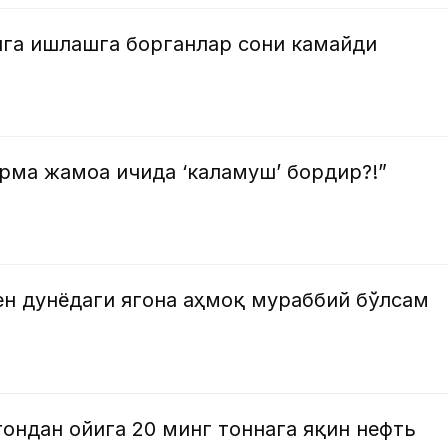
яга ишлашга борганлар сони камайди
ерма жамоа ичида ‘каламуш’ бордир?!”
ен дунёдаги ягона аҳмоқ мураббий бўлсам
ондан ойига 20 минг тоннага яқин нефть