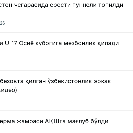
тон чегарасида ерости туннели топилди
026
и U-17 Осиё кубогига мезбонлик қилади
безовта қилган ўзбекистонлик эркак
видео)
терма жамоаси АҚШга мағлуб бўлди