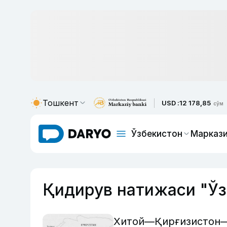
Тошкент
USD :
12 178,85
сўм
Ўзбекистон
Маркази
Қидирув натижаси "Ўз
Хитой—Қирғизистон—