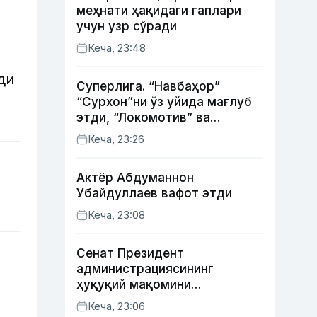
меҳнати ҳақидаги гаплари
учун узр сўради
Кеча, 23:48
ди
Суперлига. “Навбаҳор”
“Сурхон”ни ўз уйида мағлуб
этди, “Локомотив” ва
“Хоразм” уйда ғалаба
Кеча, 23:26
қозонди
Актёр Абду­маннон
Убайдуллаев вафот этди
Кеча, 23:08
Сенат Президент
администрациясининг
ҳуқуқий мақомини
белгиловчи конституциявий
Кеча, 23:06
қонунни маъқуллади