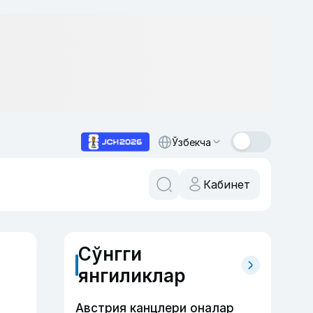
Ўзбекча
Кабинет
Сўнгги
янгиликлар
Австрия канцлери оналар