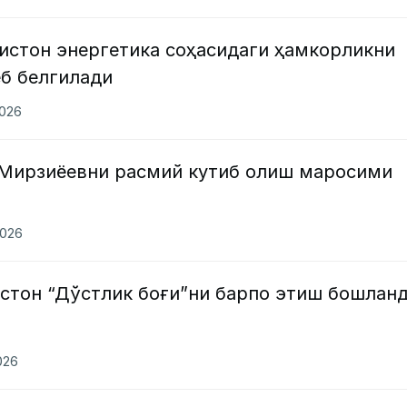
истон энергетика соҳасидаги ҳамкорликни
еб белгилади
2026
Мирзиёевни расмий кутиб олиш маросими
2026
истон “Дўстлик боғи”ни барпо этиш бошлан
026