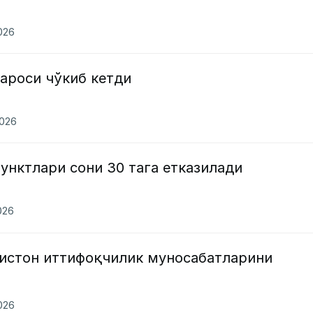
2026
ароси чўкиб кетди
2026
пунктлари сони 30 тага етказилади
026
зистон иттифоқчилик муносабатларини
2026