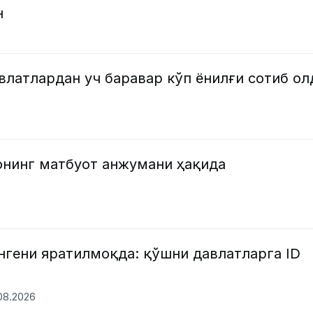
н
латлардан уч баравар кўп ёнилғи сотиб ол
онинг матбуот анжумани ҳақида
нгени яратилмоқда: қўшни давлатларга ID
и
.08.2026