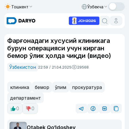
Тошкент
Ўзбекча
Фарғонадаги хусусий клиникага
бурун операцияси учун кирган
бемор ўлик ҳолда чиқди (видео)
Ўзбекистон
22:59 / 21.04.2025
29568
клиника
бемор
ўлим
прокуратура
департамент
0
0
Otabek Qo‘ldoshev