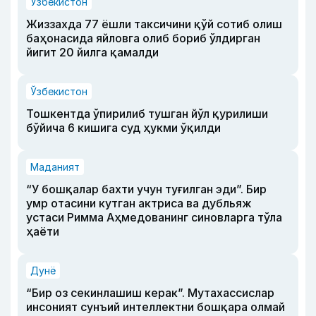
Ўзбекистон
Жиззахда 77 ёшли таксичини қўй сотиб олиш
баҳонасида яйловга олиб бориб ўлдирган
йигит 20 йилга қамалди
Ўзбекистон
Тошкентда ўпирилиб тушган йўл қурилиши
бўйича 6 кишига суд ҳукми ўқилди
Маданият
“У бошқалар бахти учун туғилган эди”. Бир
умр отасини кутган актриса ва дубльяж
устаси Римма Аҳмедованинг синовларга тўла
ҳаёти
Дунё
“Бир оз секинлашиш керак”. Мутахассислар
инсоният сунъий интеллектни бошқара олмай