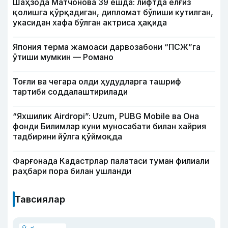
Шаҳзода Матчонова 39 ёшда: лифтда ёлғиз
қолишга қўрқадиган, дипломат бўлиши кутилган,
укасидан хафа бўлган актриса ҳақида
Япония терма жамоаси дарвозабони “ПСЖ”га
ўтиши мумкин — Романо
Тоғли ва чегара олди ҳудудларга ташриф
тартиби соддалаштирилади
“Яхшилик Airdropi”: Uzum, PUBG Mobile ва Она
фонди Билимлар куни муносабати билан хайрия
тадбирини йўлга қўймоқда
Фарғонада Кадастрлар палатаси туман филиали
раҳбари пора билан ушланди
Тавсиялар