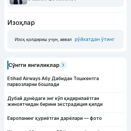
Изоҳлар
рўйхатдан ўтинг
Изоҳ қолдириш учун, аввал
Сўнгги янгиликлар
Etihad Airways Абу Дабидан Тошкентга
парвозларни бошлади
Дубай дунёдаги энг кўп қидирилаётган
жиноятчидан бирини экстрадиция қилди
Европанинг қуриётган дарёлари — фото