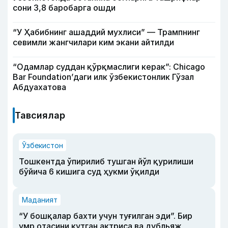
сони 3,8 баробарга ошди
“У Ҳабибнинг ашаддий мухлиси” — Трампнинг
севимли жангчилари ким экани айтилди
“Одамлар суддан қўрқмаслиги керак”: Chicago
Bar Foundation’даги илк ўзбекистонлик Гўзал
Абдуахатова
Тавсиялар
Ўзбекистон
Тошкентда ўпирилиб тушган йўл қурилиши
бўйича 6 кишига суд ҳукми ўқилди
Маданият
“У бошқалар бахти учун туғилган эди”. Бир
умр отасини кутган актриса ва дубльяж