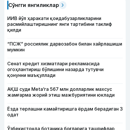
Сўнгги янгиликлар
ИИВ йўл ҳаракати қоидабузарликларини
расмийлаштиришнинг янги тартибини таклиф
қилди
“ПСЖ” россиялик дарвозабон билан хайрлашиши
мумкин
Сенат кредит хизматлари рекламасида
огоҳлантириш бўлишини назарда тутувчи
қонунни маъқуллади
АҚШ суди Meta’га 567 млн долларлик махсус
жамғарма жорий этиш мажбуриятини юклади
Ёзда терлашни камайтиришга ёрдам берадиган 3
одат
Ўзбекистонда ботаника боғларига ташрифлар