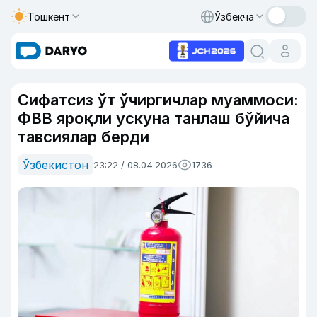
Тошкент
Ўзбекча
Сифатсиз ўт ўчиргичлар муаммоси:
ФВВ яроқли ускуна танлаш бўйича
тавсиялар берди
Ўзбекистон
23:22 / 08.04.2026
1736