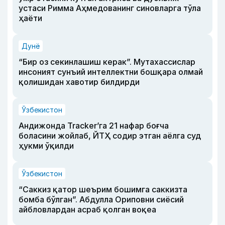
устаси Римма Аҳмедованинг синовларга тўла
ҳаёти
Дунё
“Бир оз секинлашиш керак”. Мутахассислар
инсоният сунъий интеллектни бошқара олмай
қолишидан хавотир билдирди
Ўзбекистон
Андижонда Tracker’га 21 нафар боғча
боласини жойлаб, ЙТҲ содир этган аёлга суд
ҳукми ўқилди
Ўзбекистон
“Саккиз қатор шеърим бошимга саккизта
бомба бўлган”. Абдулла Ориповни сиёсий
айбловлардан асраб қолган воқеа