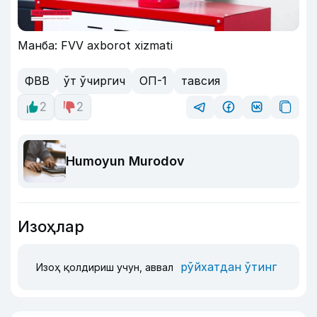
Манба: FVV axborot xizmati
ФВВ
ўт ўчиргич
ОП-1
тавсия
2
2
Humoyun Murodov
Изоҳлар
рўйхатдан ўтинг
Изоҳ қолдириш учун, аввал