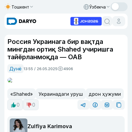
Тошкент
Ўзбекча
Россия Украинага бир вақтда
мингдан ортиқ Shahed учиришга
тайёрланмоқда — ОАВ
Дунё
13:55 / 26.05.2025
4906
«Shahed»
Украинадаги уруш
дрон ҳужуми
0
0
Zulfiya Karimova