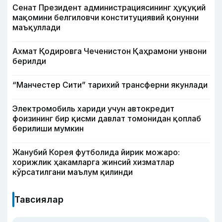
Сенат Президент администрациясининг ҳуқуқий
мақомини белгиловчи конституциявий қонунни
маъқуллади
Ахмат Қодировга Чеченистон Қаҳрамони унвони
берилди
“Манчестер Сити” тарихий трансферни якунлади
Электромобиль хариди учун автокредит
фоизининг бир қисми давлат томонидан қоплаб
берилиши мумкин
Жанубий Корея футболида йирик можаро:
хорижлик ҳакамларга жинсий хизматлар
кўрсатилгани маълум қилинди
Тавсиялар