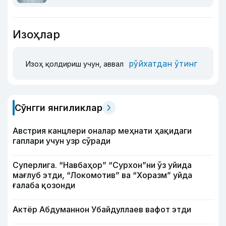
Изоҳлар
рўйхатдан ўтинг
Изоҳ қолдириш учун, аввал
Сўнгги янгиликлар
Австрия канцлери оналар меҳнати ҳақидаги
гаплари учун узр сўради
Суперлига. “Навбаҳор” “Сурхон”ни ўз уйида
мағлуб этди, “Локомотив” ва “Хоразм” уйда
ғалаба қозонди
Актёр Абду­маннон Убайдуллаев вафот этди