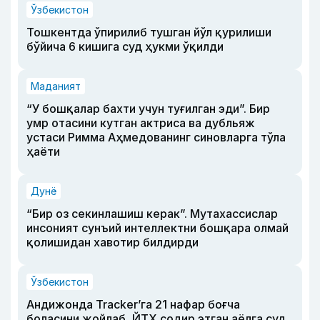
Ўзбекистон
Тошкентда ўпирилиб тушган йўл қурилиши
бўйича 6 кишига суд ҳукми ўқилди
Маданият
“У бошқалар бахти учун туғилган эди”. Бир
умр отасини кутган актриса ва дубльяж
устаси Римма Аҳмедованинг синовларга тўла
ҳаёти
Дунё
“Бир оз секинлашиш керак”. Мутахассислар
инсоният сунъий интеллектни бошқара олмай
қолишидан хавотир билдирди
Ўзбекистон
Андижонда Tracker’га 21 нафар боғча
боласини жойлаб, ЙТҲ содир этган аёлга суд