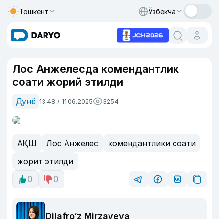
Тошкент
Ўзбекча
Лос Анжелесда комендантлик
соати жорий этилди
Дунё
13:48 / 11.06.2025
3254
АҚШ
Лос Анжелес
комендантлики соати
жорит этилди
0
0
Dilafro‘z Mirzayeva