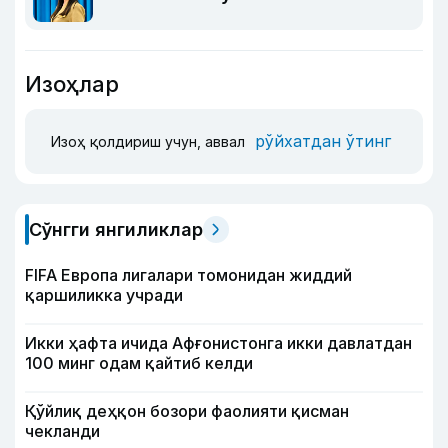
Изоҳлар
рўйхатдан ўтинг
Изоҳ қолдириш учун, аввал
Сўнгги янгиликлар
FIFA Европа лигалари томонидан жиддий
қаршиликка учради
Икки ҳафта ичида Афғонистонга икки давлатдан
100 минг одам қайтиб келди
Қўйлиқ деҳқон бозори фаолияти қисман
чекланди