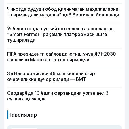
Чинозда ҳудуди обод қилинмаган маҳаллаларни
“шармандали маҳалла” деб белгилаш бошланди
Ўзбекистонда сунъий интеллектга асосланган
“Smart Fermer” рақамли платформаси ишга
туширилади
FIFA президенти сайловда ютиш учун ЖЧ-2030
финалини Марокашга топширмоқчи
Эл Нино ҳодисаси 49 млн кишини оғир
очарчиликка дучор қилади — БМТ
Сирдарёда 10 ёшли фарзандини урган аёл 3
суткага қамалди
Тавсиялар