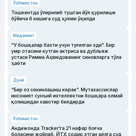
Ўзбекистон
Тошкентда ўпирилиб тушган йўл қурилиши
бўйича 6 кишига суд ҳукми ўқилди
Маданият
“У бошқалар бахти учун туғилган эди”. Бир
умр отасини кутган актриса ва дубльяж
устаси Римма Аҳмедованинг синовларга тўла
ҳаёти
Дунё
“Бир оз секинлашиш керак”. Мутахассислар
инсоният сунъий интеллектни бошқара олмай
қолишидан хавотир билдирди
Ўзбекистон
Андижонда Tracker’га 21 нафар боғча
боласини жойлаб, ЙТҲ содир этган аёлга суд