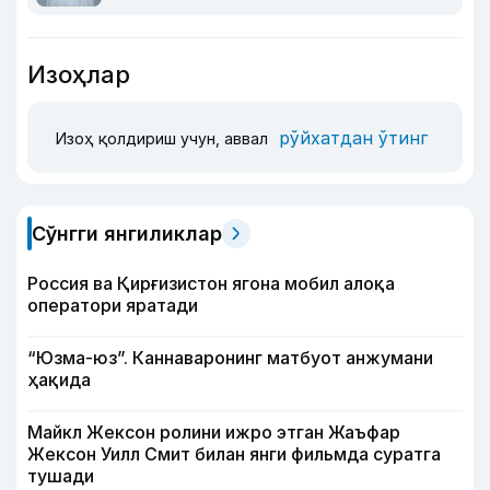
Изоҳлар
рўйхатдан ўтинг
Изоҳ қолдириш учун, аввал
Сўнгги янгиликлар
Россия ва Қирғизистон ягона мобил алоқа
оператори яратади
“Юзма-юз”. Каннаваронинг матбуот анжумани
ҳақида
Майкл Жексон ролини ижро этган Жаъфар
Жексон Уилл Смит билан янги фильмда суратга
тушади