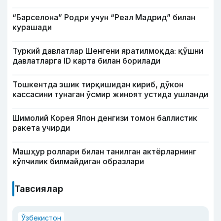
“Барселона” Родри учун “Реал Мадрид” билан
курашади
Туркий давлатлар Шенгени яратилмоқда: қўшни
давлатларга ID карта билан борилади
Тошкентда эшик тирқишидан кириб, дўкон
кассасини тунаган ўсмир жиноят устида ушланди
Шимолий Корея Япон денгизи томон баллистик
ракета учирди
Машҳур роллари билан танилган актёрларнинг
кўпчилик билмайдиган образлари
Тавсиялар
Ўзбекистон