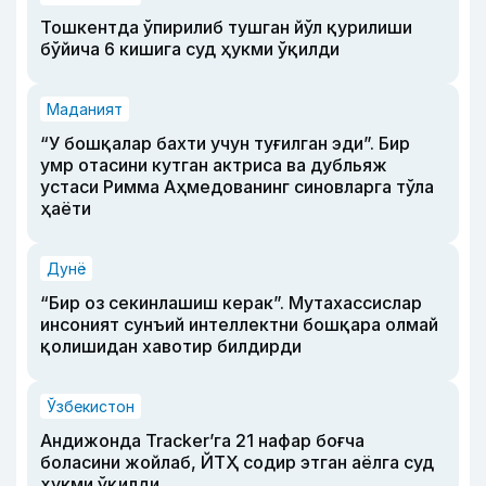
Тошкентда ўпирилиб тушган йўл қурилиши
бўйича 6 кишига суд ҳукми ўқилди
Маданият
“У бошқалар бахти учун туғилган эди”. Бир
умр отасини кутган актриса ва дубльяж
устаси Римма Аҳмедованинг синовларга тўла
ҳаёти
Дунё
“Бир оз секинлашиш керак”. Мутахассислар
инсоният сунъий интеллектни бошқара олмай
қолишидан хавотир билдирди
Ўзбекистон
Андижонда Tracker’га 21 нафар боғча
боласини жойлаб, ЙТҲ содир этган аёлга суд
ҳукми ўқилди