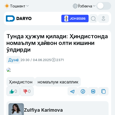
Тошкент
Ўзбекча
Тунда ҳужум қилади: Ҳиндистонда
номаълум ҳайвон олти кишини
ўлдирди
Дунё
20:30 / 04.06.2025
2371
Ҳиндистон
номаълум касаллик
0
0
Zulfiya Karimova