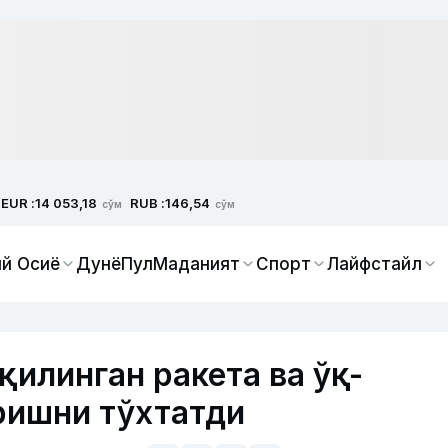
EUR :
RUB :
14 053,18
146,54
сўм
сўм
й Осиё
Дунё
Пул
Маданият
Спорт
Лайфстайл
илинган ракета ва ўқ-
ришни тўхтатди