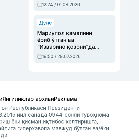
Абдулла Ориповни
12:24 / 01.08.2026
сиёсий айбловлардан
асраб қолган воқеа
Дунё
Мариупол қамалини
ёриб ўтган ва
“Изварино қозони”дан
чиққан қаҳрамон —
19:50 / 29.07.2026
Украина армияси бош
қўмондони Драпатий
ҳақида
и
Янгиликлар архиви
Реклама
стон Республикаси Президенти
3.2015 йил санада 0944-сонли гувоҳнома
риш ёки қисман иқтибос келтиришга,
айтига гиперхавола мавжуд бўлган ва/ёки
ади.