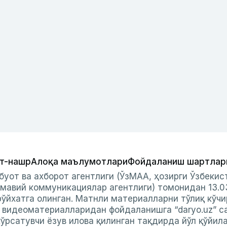
т-нашр
Алоқа маълумотлари
Фойдаланиш шартлар
буот ва ахборот агентлиги (ЎзМАА, ҳозирги Ўзбеки
мавий коммуникациялар агентлиги) томонидан 13.0
ўйхатга олинган. Матнли материалларни тўлиқ кўчи
и видеоматериалларидан фойдаланишга “daryo.uz” с
ўрсатувчи ёзув илова қилинган тақдирда йўл қўйил