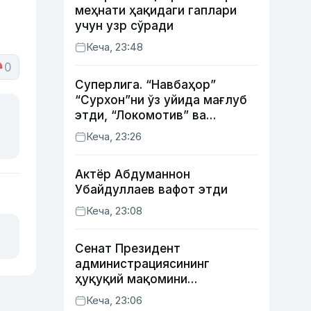
меҳнати ҳақидаги гаплари
учун узр сўради
Кеча, 23:48
0
Суперлига. “Навбаҳор”
“Сурхон”ни ўз уйида мағлуб
этди, “Локомотив” ва
“Хоразм” уйда ғалаба
Кеча, 23:26
қозонди
Актёр Абду­маннон
Убайдуллаев вафот этди
Кеча, 23:08
Сенат Президент
администрациясининг
ҳуқуқий мақомини
белгиловчи конституциявий
Кеча, 23:06
қонунни маъқуллади