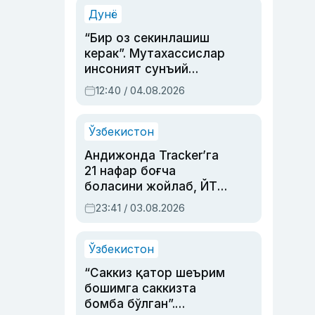
синовларга тўла ҳаёти
Дунё
“Бир оз секинлашиш
керак”. Мутахассислар
инсоният сунъий
интеллектни бошқара
12:40 / 04.08.2026
олмай қолишидан
хавотир билдирди
Ўзбекистон
Андижонда Tracker’га
21 нафар боғча
боласини жойлаб, ЙТҲ
содир этган аёлга суд
23:41 / 03.08.2026
ҳукми ўқилди
Ўзбекистон
“Саккиз қатор шеърим
бошимга саккизта
бомба бўлган”.