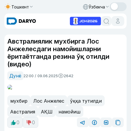
Тошкент
Ўзбекча
Австралиялик мухбирга Лос
Анжелесдаги намойишларни
ёритаётганда резина ўқ отилди
(видео)
Дунё
22:00 / 09.06.2025
2642
мухбир
Лос Анжелес
ўққа тутилди
Австралия
АҚШ
намойиш
0
0