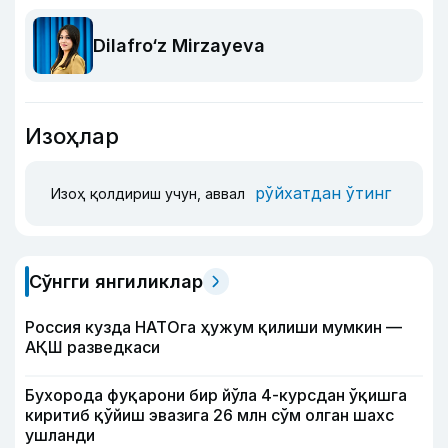
Dilafro‘z Mirzayeva
Изоҳлар
рўйхатдан ўтинг
Изоҳ қолдириш учун, аввал
Сўнгги янгиликлар
Россия кузда НАТОга ҳужум қилиши мумкин —
АҚШ разведкаси
Бухорода фуқарони бир йўла 4-курсдан ўқишга
киритиб қўйиш эвазига 26 млн сўм олган шахс
ушланди