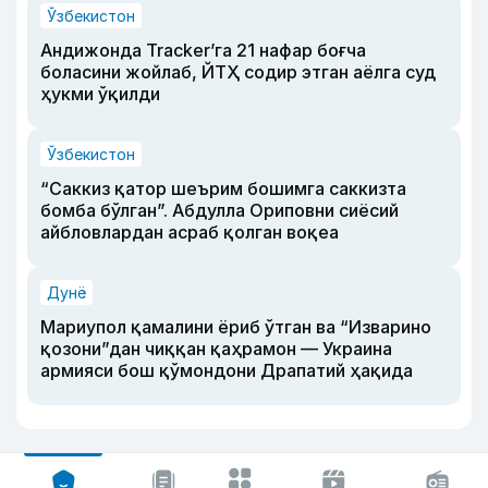
Ўзбекистон
Андижонда Tracker’га 21 нафар боғча
боласини жойлаб, ЙТҲ содир этган аёлга суд
ҳукми ўқилди
Ўзбекистон
“Саккиз қатор шеърим бошимга саккизта
бомба бўлган”. Абдулла Ориповни сиёсий
айбловлардан асраб қолган воқеа
Дунё
Мариупол қамалини ёриб ўтган ва “Изварино
қозони”дан чиққан қаҳрамон — Украина
армияси бош қўмондони Драпатий ҳақида