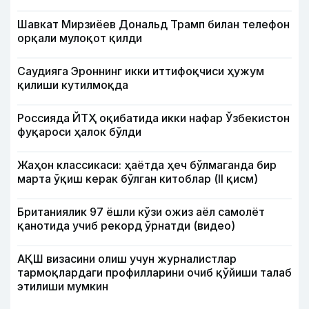
Шавкат Мирзиёев Дональд Трамп билан телефон
орқали мулоқот қилди
Саудияга Эроннинг икки иттифоқчиси ҳужум
қилиши кутилмоқда
Россияда ЙТҲ оқибатида икки нафар Ўзбекистон
фуқароси ҳалок бўлди
Жаҳон классикаси: ҳаётда ҳеч бўлмаганда бир
марта ўқиш керак бўлган китоблар (II қисм)
Британиялик 97 ёшли кўзи ожиз аёл самолёт
қанотида учиб рекорд ўрнатди (видео)
АҚШ визасини олиш учун журналистлар
тармоқлардаги профилларини очиб қўйиши талаб
этилиши мумкин