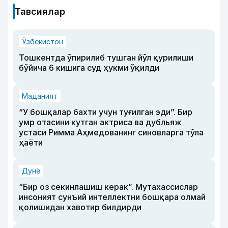
Тавсиялар
Ўзбекистон
Тошкентда ўпирилиб тушган йўл қурилиши
бўйича 6 кишига суд ҳукми ўқилди
Маданият
“У бошқалар бахти учун туғилган эди”. Бир
умр отасини кутган актриса ва дубльяж
устаси Римма Аҳмедованинг синовларга тўла
ҳаёти
Дунё
“Бир оз секинлашиш керак”. Мутахассислар
инсоният сунъий интеллектни бошқара олмай
қолишидан хавотир билдирди