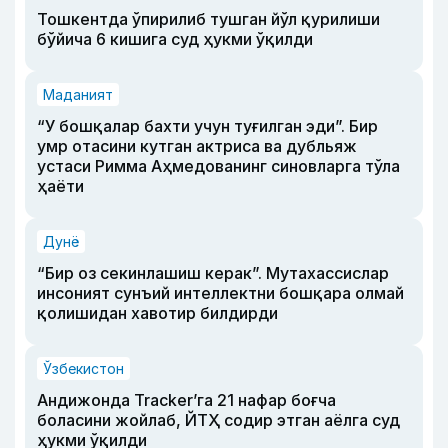
Тошкентда ўпирилиб тушган йўл қурилиши
бўйича 6 кишига суд ҳукми ўқилди
Маданият
“У бошқалар бахти учун туғилган эди”. Бир
умр отасини кутган актриса ва дубльяж
устаси Римма Аҳмедованинг синовларга тўла
ҳаёти
Дунё
“Бир оз секинлашиш керак”. Мутахассислар
инсоният сунъий интеллектни бошқара олмай
қолишидан хавотир билдирди
Ўзбекистон
Андижонда Tracker’га 21 нафар боғча
боласини жойлаб, ЙТҲ содир этган аёлга суд
ҳукми ўқилди