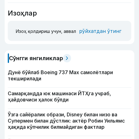
Изоҳлар
рўйхатдан ўтинг
Изоҳ қолдириш учун, аввал
Сўнгги янгиликлар
Дунё бўйлаб Boeing 737 Мах самолётлари
текширилади
Самарқандда юк машинаси ЙТҲга учраб,
ҳайдовчиси ҳалок бўлди
Ўзга сайёралик образи, Disney билан низо ва
Супермен билан дўстлик: актёр Робин Уильямс
ҳақида кўпчилик билмайдиган фактлар