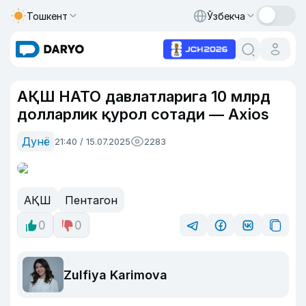
Тошкент
Ўзбекча
АҚШ НАТО давлатларига 10 млрд
долларлик қурол сотади — Axios
Дунё
21:40 / 15.07.2025
2283
АҚШ
Пентагон
0
0
Zulfiya Karimova