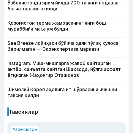
Ўзбекистонда ярим йилда 700 та янги нодавлат
боғча ташкил этилди
Қозоғистон терма жамоасининг янги бош
мураббийи маълум бўлди
Sea Breeze лойиҳаси бўйича ҳали тўлиқ хулоса
берилмаган — Экоэкспертиза маркази
Instagram: Миш-мишларга жавоб қайтарган
актёр, санъатга қайтган Шаҳзода, йўлга асфалт
ётқизган Жаҳонгир Отажонов
Шимолий Корея аҳолига ит шўрвасини ичишни
тавсия қилди
Тавсиялар
Ўзбекистон