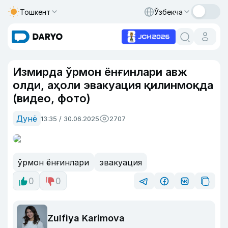
Тошкент
Ўзбекча
Измирда ўрмон ёнғинлари авж
олди, аҳоли эвакуация қилинмоқда
(видео, фото)
Дунё
13:35 / 30.06.2025
2707
ўрмон ёнғинлари
эвакуация
0
0
Zulfiya Karimova