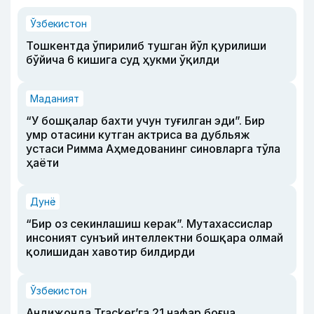
Ўзбекистон
Тошкентда ўпирилиб тушган йўл қурилиши
бўйича 6 кишига суд ҳукми ўқилди
Маданият
“У бошқалар бахти учун туғилган эди”. Бир
умр отасини кутган актриса ва дубльяж
устаси Римма Аҳмедованинг синовларга тўла
ҳаёти
Дунё
“Бир оз секинлашиш керак”. Мутахассислар
инсоният сунъий интеллектни бошқара олмай
қолишидан хавотир билдирди
Ўзбекистон
Андижонда Tracker’га 21 нафар боғча