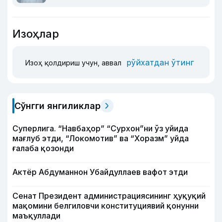
Изоҳлар
рўйхатдан ўтинг
Изоҳ қолдириш учун, аввал
Сўнгги янгиликлар
Суперлига. “Навбаҳор” “Сурхон”ни ўз уйида
мағлуб этди, “Локомотив” ва “Хоразм” уйда
ғалаба қозонди
Актёр Абду­маннон Убайдуллаев вафот этди
Сенат Президент администрациясининг ҳуқуқий
мақомини белгиловчи конституциявий қонунни
маъқуллади