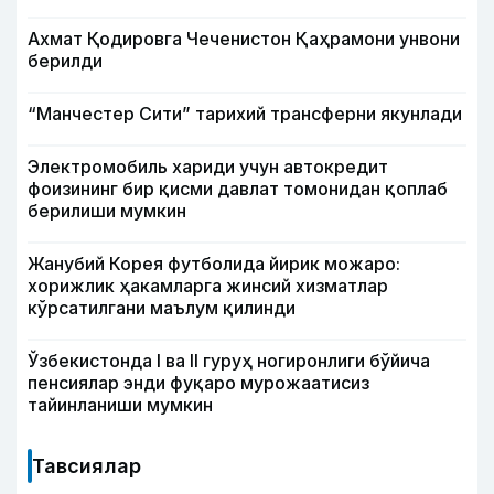
Ахмат Қодировга Чеченистон Қаҳрамони унвони
берилди
“Манчестер Сити” тарихий трансферни якунлади
Электромобиль хариди учун автокредит
фоизининг бир қисми давлат томонидан қоплаб
берилиши мумкин
Жанубий Корея футболида йирик можаро:
хорижлик ҳакамларга жинсий хизматлар
кўрсатилгани маълум қилинди
Ўзбекистонда I ва II гуруҳ ногиронлиги бўйича
пенсиялар энди фуқаро мурожаатисиз
тайинланиши мумкин
Тавсиялар