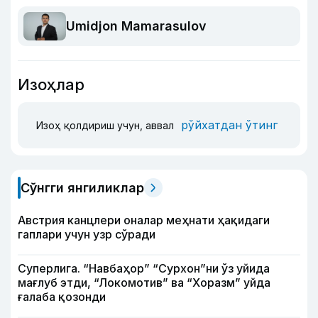
Umidjon Mamarasulov
Изоҳлар
рўйхатдан ўтинг
Изоҳ қолдириш учун, аввал
Сўнгги янгиликлар
Австрия канцлери оналар меҳнати ҳақидаги
гаплари учун узр сўради
Суперлига. “Навбаҳор” “Сурхон”ни ўз уйида
мағлуб этди, “Локомотив” ва “Хоразм” уйда
ғалаба қозонди