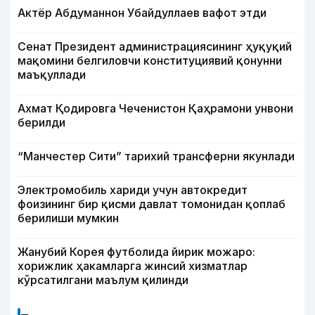
Актёр Абду­маннон Убайдуллаев вафот этди
Сенат Президент администрациясининг ҳуқуқий
мақомини белгиловчи конституциявий қонунни
маъқуллади
Ахмат Қодировга Чеченистон Қаҳрамони унвони
берилди
“Манчестер Сити” тарихий трансферни якунлади
Электромобиль хариди учун автокредит
фоизининг бир қисми давлат томонидан қоплаб
берилиши мумкин
Жанубий Корея футболида йирик можаро:
хорижлик ҳакамларга жинсий хизматлар
кўрсатилгани маълум қилинди