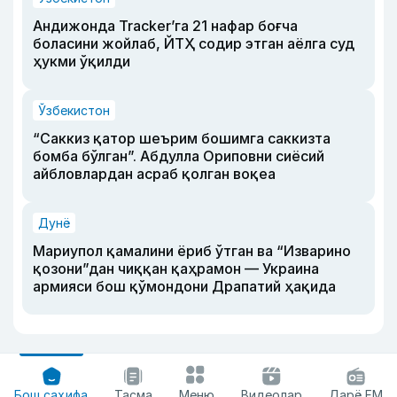
Андижонда Tracker’га 21 нафар боғча
боласини жойлаб, ЙТҲ содир этган аёлга суд
ҳукми ўқилди
Ўзбекистон
“Саккиз қатор шеърим бошимга саккизта
бомба бўлган”. Абдулла Ориповни сиёсий
айбловлардан асраб қолган воқеа
Дунё
Мариупол қамалини ёриб ўтган ва “Изварино
қозони”дан чиққан қаҳрамон — Украина
армияси бош қўмондони Драпатий ҳақида
Бош саҳифа
Тасма
Меню
Видеолар
Дарё FM