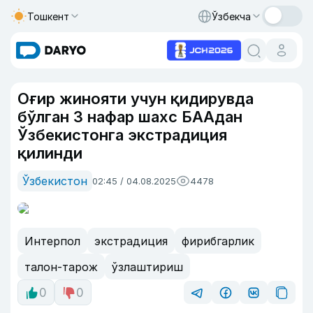
Тошкент
Ўзбекча
Оғир жинояти учун қидирувда
бўлган 3 нафар шахс БААдан
Ўзбекистонга экстрадиция
қилинди
Ўзбекистон
02:45 / 04.08.2025
4478
Интерпол
экстрадиция
фирибгарлик
талон-тарож
ўзлаштириш
0
0