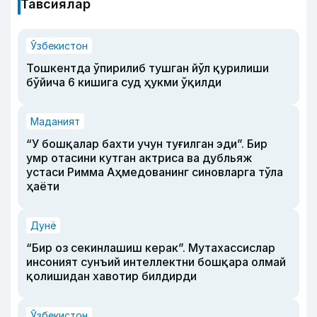
Тавсиялар
Ўзбекистон
Тошкентда ўпирилиб тушган йўл қурилиши
бўйича 6 кишига суд ҳукми ўқилди
Маданият
“У бошқалар бахти учун туғилган эди”. Бир
умр отасини кутган актриса ва дубльяж
устаси Римма Аҳмедованинг синовларга тўла
ҳаёти
Дунё
“Бир оз секинлашиш керак”. Мутахассислар
инсоният сунъий интеллектни бошқара олмай
қолишидан хавотир билдирди
Ўзбекистон