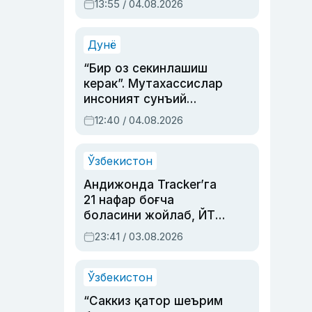
13:55 / 04.08.2026
устаси Римма
Аҳмедованинг
синовларга тўла ҳаёти
Дунё
“Бир оз секинлашиш
керак”. Мутахассислар
инсоният сунъий
интеллектни бошқара
12:40 / 04.08.2026
олмай қолишидан
хавотир билдирди
Ўзбекистон
Андижонда Tracker’га
21 нафар боғча
боласини жойлаб, ЙТҲ
содир этган аёлга суд
23:41 / 03.08.2026
ҳукми ўқилди
Ўзбекистон
“Саккиз қатор шеърим