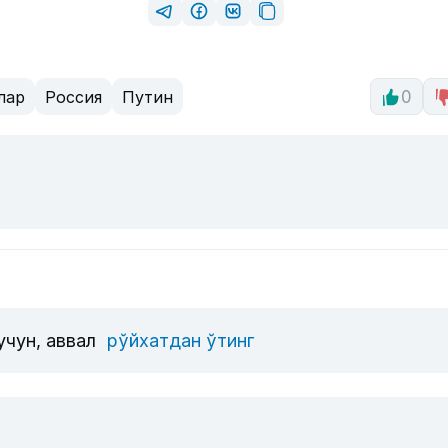
лар
Россия
Путин
0
учун, аввал
рўйхатдан ўтинг