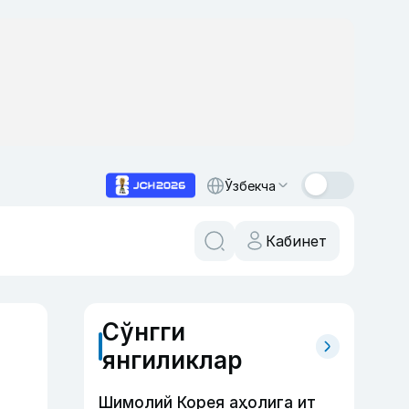
Ўзбекча
Кабинет
Сўнгги
янгиликлар
Шимолий Корея аҳолига ит