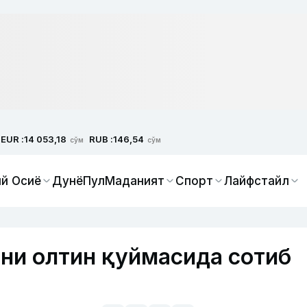
EUR :
RUB :
14 053,18
146,54
сўм
сўм
й Осиё
Дунё
Пул
Маданият
Спорт
Лайфстайл
ни олтин қуймасида сотиб