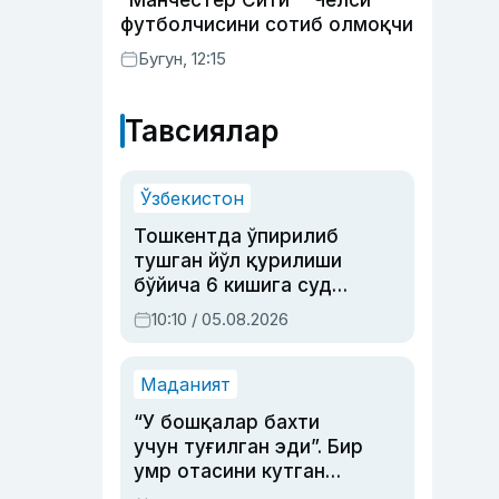
“Манчестер Сити” “Челси”
футболчисини сотиб олмоқчи
Бугун, 12:15
Тавсиялар
Ўзбекистон
Тошкентда ўпирилиб
тушган йўл қурилиши
бўйича 6 кишига суд
ҳукми ўқилди
10:10 / 05.08.2026
Маданият
“У бошқалар бахти
учун туғилган эди”. Бир
умр отасини кутган
актриса ва дубльяж