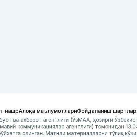
т-нашр
Алоқа маълумотлари
Фойдаланиш шартлар
буот ва ахборот агентлиги (ЎзМАА, ҳозирги Ўзбеки
мавий коммуникациялар агентлиги) томонидан 13.0
ўйхатга олинган. Матнли материалларни тўлиқ кўчи