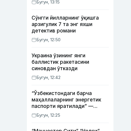
Бугун, 13:15
Сўнгги йилларнинг ўқишга
арзигулик 7 та энг яхши
детектив романи
Бугун, 12:50
Украина ўзининг янги
баллистик ракетасини
синовдан ўтказди
Бугун, 12:42
“Ўзбекистондаги барча
маҳаллаларнинг энергетик
паспорти яратилади” —
энергетика вазири
Бугун, 12:25