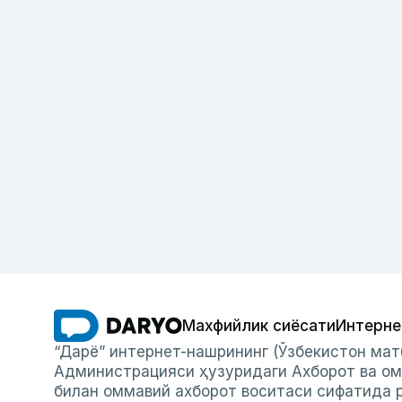
Махфийлик сиёсати
Интерне
“Дарё” интернет-нашрининг (Ўзбекистон мат
Администрацияси ҳузуридаги Ахборот ва ом
билан оммавий ахборот воситаси сифатида р