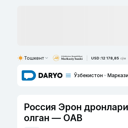
Тошкент
USD :
12 178,85
сўм
Ўзбекистон
Маркази
Россия Эрон дронлари
олган — ОАВ