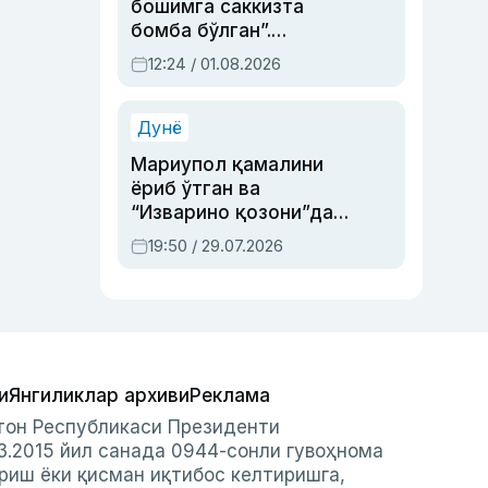
бошимга саккизта
бомба бўлган”.
Абдулла Ориповни
12:24 / 01.08.2026
сиёсий айбловлардан
асраб қолган воқеа
Дунё
Мариупол қамалини
ёриб ўтган ва
“Изварино қозони”дан
чиққан қаҳрамон —
19:50 / 29.07.2026
Украина армияси бош
қўмондони Драпатий
ҳақида
и
Янгиликлар архиви
Реклама
стон Республикаси Президенти
3.2015 йил санада 0944-сонли гувоҳнома
риш ёки қисман иқтибос келтиришга,