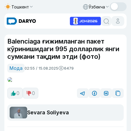
Тошкент
Ўзбекча
Balenciaga ғижимланган пакет
кўринишидаги 995 долларлик янги
сумкани тақдим этди (фото)
Мода
02:55 / 15.08.2025
6479
0
0
Sevara Soliyeva