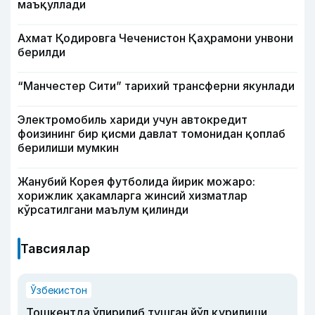
маъқуллади
Ахмат Қодировга Чеченистон Қаҳрамони унвони
берилди
“Манчестер Сити” тарихий трансферни якунлади
Электромобиль хариди учун автокредит
фоизининг бир қисми давлат томонидан қоплаб
берилиши мумкин
Жанубий Корея футболида йирик можаро:
хорижлик ҳакамларга жинсий хизматлар
кўрсатилгани маълум қилинди
Тавсиялар
Ўзбекистон
Тошкентда ўпирилиб тушган йўл қурилиши