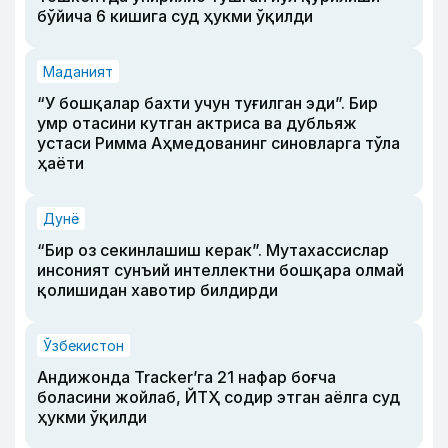
бўйича 6 кишига суд ҳукми ўқилди
Маданият
“У бошқалар бахти учун туғилган эди”. Бир
умр отасини кутган актриса ва дубльяж
устаси Римма Аҳмедованинг синовларга тўла
ҳаёти
Дунё
“Бир оз секинлашиш керак”. Мутахассислар
инсоният сунъий интеллектни бошқара олмай
қолишидан хавотир билдирди
Ўзбекистон
Андижонда Tracker’га 21 нафар боғча
боласини жойлаб, ЙТҲ содир этган аёлга суд
ҳукми ўқилди