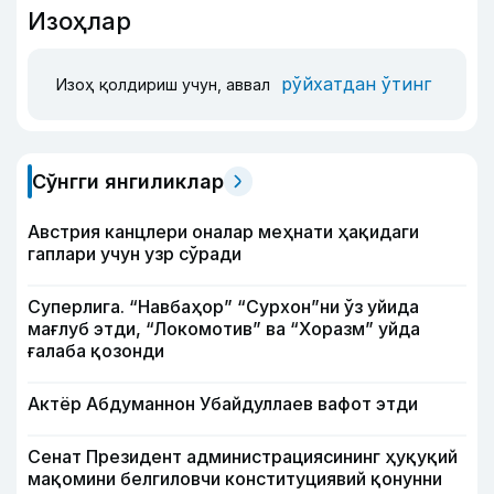
Изоҳлар
рўйхатдан ўтинг
Изоҳ қолдириш учун, аввал
Сўнгги янгиликлар
Австрия канцлери оналар меҳнати ҳақидаги
гаплари учун узр сўради
Суперлига. “Навбаҳор” “Сурхон”ни ўз уйида
мағлуб этди, “Локомотив” ва “Хоразм” уйда
ғалаба қозонди
Актёр Абду­маннон Убайдуллаев вафот этди
Сенат Президент администрациясининг ҳуқуқий
мақомини белгиловчи конституциявий қонунни