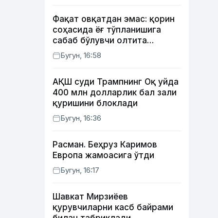
Фақат овқатдан эмас: қорин
соҳасида ёғ тўпланишига
сабаб бўлувчи олтита
зарарли одат
Бугун, 16:58
АҚШ суди Трампнинг Оқ уйда
400 млн долларлик бал зали
қуришини блоклади
Бугун, 16:36
Расман. Беҳруз Каримов
Европа жамоасига ўтди
Бугун, 16:17
Шавкат Мирзиёев
қурувчиларни касб байрами