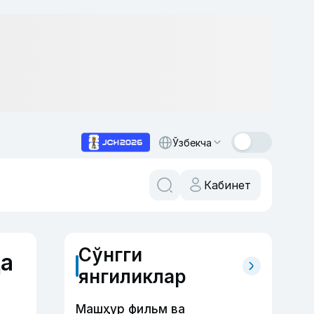
Ўзбекча
Кабинет
Сўнгги
да
янгиликлар
Машҳур фильм ва