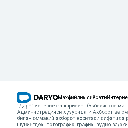
Махфийлик сиёсати
Интерне
“Дарё” интернет-нашрининг (Ўзбекистон мат
Администрацияси ҳузуридаги Ахборот ва ом
билан оммавий ахборот воситаси сифатида р
шунингдек, фотографик, график, аудио ва/ёк