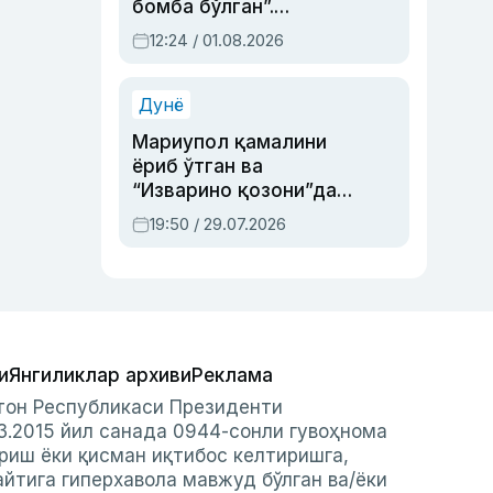
бомба бўлган”.
Абдулла Ориповни
12:24 / 01.08.2026
сиёсий айбловлардан
асраб қолган воқеа
Дунё
Мариупол қамалини
ёриб ўтган ва
“Изварино қозони”дан
чиққан қаҳрамон —
19:50 / 29.07.2026
Украина армияси бош
қўмондони Драпатий
ҳақида
и
Янгиликлар архиви
Реклама
стон Республикаси Президенти
3.2015 йил санада 0944-сонли гувоҳнома
риш ёки қисман иқтибос келтиришга,
айтига гиперхавола мавжуд бўлган ва/ёки