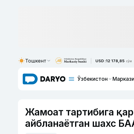
Тошкент
USD :
12 178,85
сўм
Ўзбекистон
Маркази
Жамоат тартибига қар
айбланаётган шахс БА