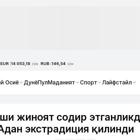
EUR :
RUB :
14 053,18
146,54
сўм
сўм
й Осиё
Дунё
Пул
Маданият
Спорт
Лайфстайл
ши жиноят содир этганлик
Адан экстрадиция қилинди