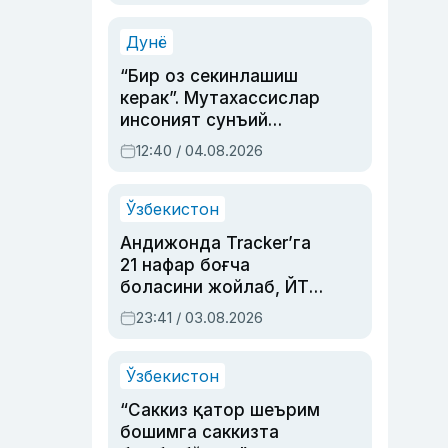
Аҳмедованинг
синовларга тўла ҳаёти
Дунё
“Бир оз секинлашиш
керак”. Мутахассислар
инсоният сунъий
интеллектни бошқара
12:40 / 04.08.2026
олмай қолишидан
хавотир билдирди
Ўзбекистон
Андижонда Tracker’га
21 нафар боғча
боласини жойлаб, ЙТҲ
содир этган аёлга суд
23:41 / 03.08.2026
ҳукми ўқилди
Ўзбекистон
“Саккиз қатор шеърим
бошимга саккизта