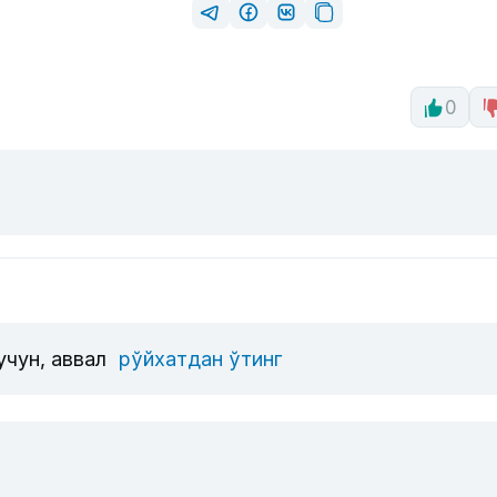
0
учун, аввал
рўйхатдан ўтинг