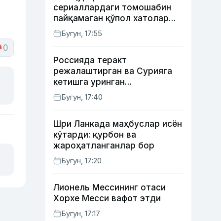
сериаллардаги томошабин
пайқамаган қўпол хатолар
(фото)
Бугун, 17:55
0
Россияда теракт
режалаштирган ва Сурияга
кетишга уринган
сурхондарёлик 4 нафар йигит
Бугун, 17:40
қамалди
Шри Ланкада маҳбуслар исён
кўтарди: қурбон ва
жароҳатланганлар бор
Бугун, 17:20
Лионель Мессининг отаси
Хорхе Месси вафот этди
Бугун, 17:17