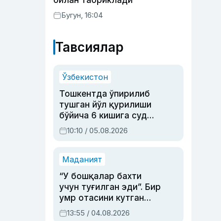
билан табриклади
Бугун, 16:04
Тавсиялар
Ўзбекистон
Тошкентда ўпирилиб
тушган йўл қурилиши
бўйича 6 кишига суд
ҳукми ўқилди
10:10 / 05.08.2026
Маданият
“У бошқалар бахти
учун туғилган эди”. Бир
умр отасини кутган
актриса ва дубльяж
13:55 / 04.08.2026
устаси Римма