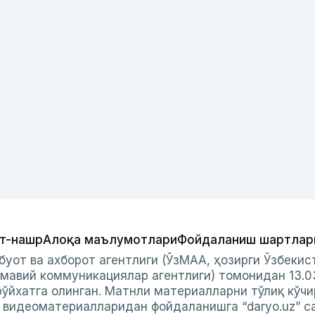
т-нашр
Алоқа маълумотлари
Фойдаланиш шартлар
буот ва ахборот агентлиги (ЎзМАА, ҳозирги Ўзбеки
мавий коммуникациялар агентлиги) томонидан 13.0
ўйхатга олинган. Матнли материалларни тўлиқ кўчи
и видеоматериалларидан фойдаланишга “daryo.uz” с