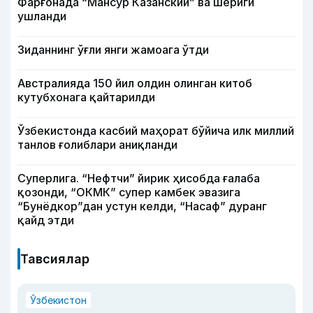
Фарғонада “Мансур Казанский” ва шериги
ушланди
Зиданнинг ўғли янги жамоага ўтди
Австралияда 150 йил олдин олинган китоб
кутубхонага қайтарилди
Ўзбекистонда касбий маҳорат бўйича илк миллий
танлов ғолиблари аниқланди
Суперлига. “Нефтчи” йирик ҳисобда ғалаба
қозонди, “ОКМК” супер камбек эвазига
“Бунёдкор”дан устун келди, “Насаф” дуранг
қайд этди
Тавсиялар
Ўзбекистон