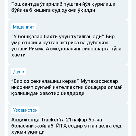
Тошкентда ўпирилиб тушган йўл қурилиши
бўйича 6 кишига суд ҳукми ўқилди
Маданият
“У бошқалар бахти учун туғилган эди”. Бир
умр отасини кутган актриса ва дубльяж
устаси Римма Аҳмедованинг синовларга тўла
ҳаёти
Дунё
“Бир оз секинлашиш керак”. Мутахассислар
инсоният сунъий интеллектни бошқара олмай
қолишидан хавотир билдирди
Ўзбекистон
Андижонда Tracker’га 21 нафар боғча
боласини жойлаб, ЙТҲ содир этган аёлга суд
ҳукми ўқилди