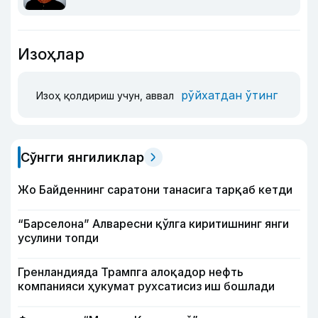
Изоҳлар
рўйхатдан ўтинг
Изоҳ қолдириш учун, аввал
Сўнгги янгиликлар
Жо Байденнинг саратони танасига тарқаб кетди
“Барселона” Алваресни қўлга киритишнинг янги
усулини топди
Гренландияда Трампга алоқадор нефть
компанияси ҳукумат рухсатисиз иш бошлади