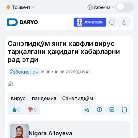
Тошкент
Ўзбекча
Санэпидқўм янги хавфли вирус
тарқалгани ҳақидаги хабарларни
рад этди
Ўзбекистон
16:30 / 10.06.2025
1942
вирус
пандемия
Санепидқўм
0
0
Nigora A'loyeva