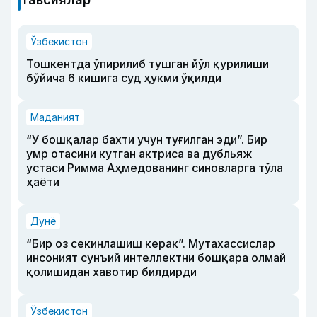
Ўзбекистон
Тошкентда ўпирилиб тушган йўл қурилиши
бўйича 6 кишига суд ҳукми ўқилди
Маданият
“У бошқалар бахти учун туғилган эди”. Бир
умр отасини кутган актриса ва дубльяж
устаси Римма Аҳмедованинг синовларга тўла
ҳаёти
Дунё
“Бир оз секинлашиш керак”. Мутахассислар
инсоният сунъий интеллектни бошқара олмай
қолишидан хавотир билдирди
Ўзбекистон