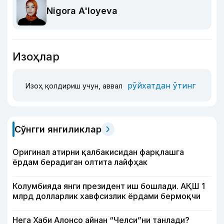
Nigora A'loyeva
Изоҳлар
рўйхатдан ўтинг
Изоҳ қолдириш учун, аввал
Сўнгги янгиликлар
Оригинал атирни қалбакисидан фарқлашга
ёрдам берадиган олтита лайфҳак
Колумбияда янги президент иш бошлади. АҚШ 1
млрд долларлик хавфсизлик ёрдами бермоқчи
Нега Хаби Алонсо айнан “Челси”ни танлади?