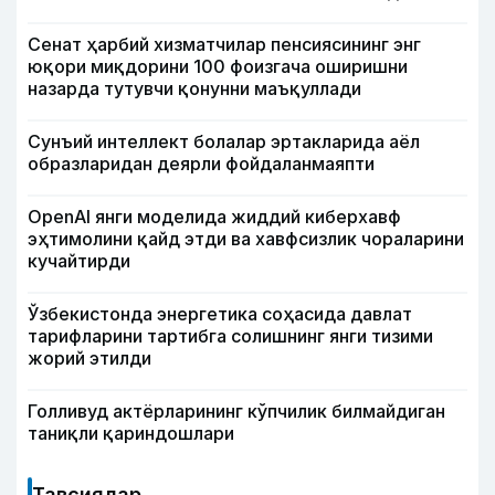
Сенат ҳарбий хизматчилар пенсиясининг энг
юқори миқдорини 100 фоизгача оширишни
назарда тутувчи қонунни маъқуллади
Сунъий интеллект болалар эртакларида аёл
образларидан деярли фойдаланмаяпти
OpenAI янги моделида жиддий киберхавф
эҳтимолини қайд этди ва хавфсизлик чораларини
кучайтирди
Ўзбекистонда энергетика соҳасида давлат
тарифларини тартибга солишнинг янги тизими
жорий этилди
Голливуд актёрларининг кўпчилик билмайдиган
таниқли қариндошлари
Тавсиялар