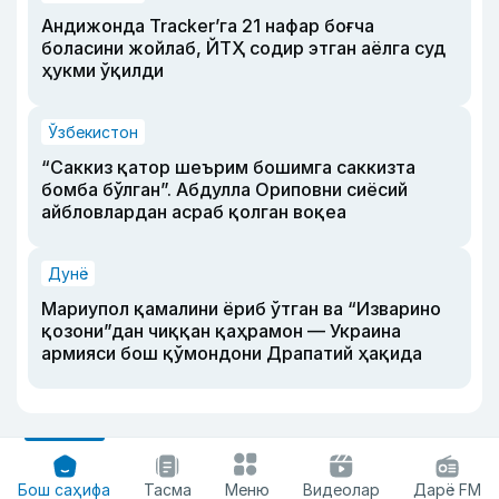
Андижонда Tracker’га 21 нафар боғча
боласини жойлаб, ЙТҲ содир этган аёлга суд
ҳукми ўқилди
Ўзбекистон
“Саккиз қатор шеърим бошимга саккизта
бомба бўлган”. Абдулла Ориповни сиёсий
айбловлардан асраб қолган воқеа
Дунё
Мариупол қамалини ёриб ўтган ва “Изварино
қозони”дан чиққан қаҳрамон — Украина
армияси бош қўмондони Драпатий ҳақида
Бош саҳифа
Тасма
Меню
Видеолар
Дарё FM