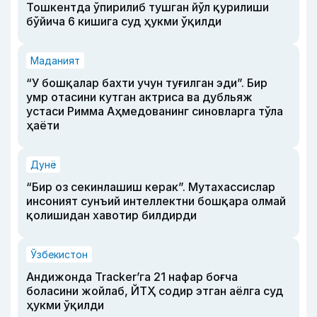
Тошкентда ўпирилиб тушган йўл қурилиши
бўйича 6 кишига суд ҳукми ўқилди
Маданият
“У бошқалар бахти учун туғилган эди”. Бир
умр отасини кутган актриса ва дубльяж
устаси Римма Аҳмедованинг синовларга тўла
ҳаёти
Дунё
“Бир оз секинлашиш керак”. Мутахассислар
инсоният сунъий интеллектни бошқара олмай
қолишидан хавотир билдирди
Ўзбекистон
Андижонда Tracker’га 21 нафар боғча
боласини жойлаб, ЙТҲ содир этган аёлга суд
ҳукми ўқилди