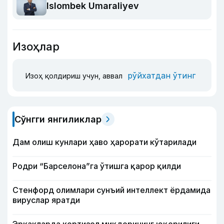
Islombek Umaraliyev
Изоҳлар
рўйхатдан ўтинг
Изоҳ қолдириш учун, аввал
Сўнгги янгиликлар
Дам олиш кунлари ҳаво ҳарорати кўтарилади
Родри “Барселона”га ўтишга қарор қилди
Стенфорд олимлари сунъий интеллект ёрдамида
вируслар яратди