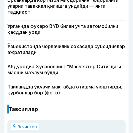
Эркакларда кортизол миқдорининг юқорилиги
уларни таваккал қилишга ундайди — янги
тадқиқот
Урганчда фуқаро BYD билан учта автомобилни
қасддан урди
Ўзбекистонда чорвачилик соҳасида субсидиялар
ажратилади
Абдуқодир Ҳусановнинг “Манчестер Сити”даги
маоши маълум бўлди
Таиландда ўқувчи мактабда отишма уюштирди,
қурбонлар бор (фото)
Тавсиялар
Ўзбекистон