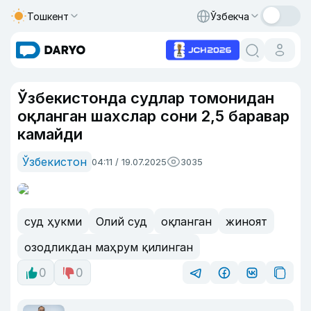
Тошкент
Ўзбекча
Ўзбекистонда судлар томонидан
оқланган шахслар сони 2,5 баравар
камайди
Ўзбекистон
04:11 / 19.07.2025
3035
суд ҳукми
Олий суд
оқланган
жиноят
озодликдан маҳрум қилинган
0
0