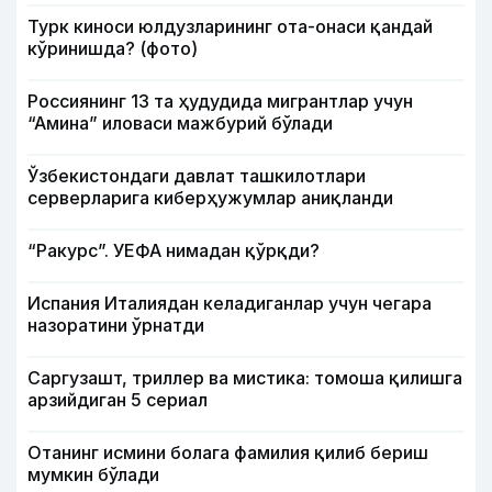
Турк киноси юлдузларининг ота-онаси қандай
кўринишда? (фото)
Россиянинг 13 та ҳудудида мигрантлар учун
“Амина” иловаси мажбурий бўлади
Ўзбекистондаги давлат ташкилотлари
серверларига киберҳужумлар аниқланди
“Ракурс”. УЕФА нимадан қўрқди?
Испания Италиядан келадиганлар учун чегара
назоратини ўрнатди
Саргузашт, триллер ва мистика: томоша қилишга
арзийдиган 5 сериал
Отанинг исмини болага фамилия қилиб бериш
мумкин бўлади