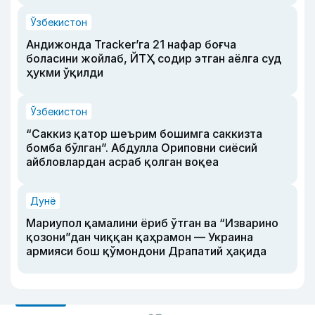
Ўзбекистон
Андижонда Tracker’га 21 нафар боғча
боласини жойлаб, ЙТҲ содир этган аёлга суд
ҳукми ўқилди
Ўзбекистон
“Саккиз қатор шеърим бошимга саккизта
бомба бўлган”. Абдулла Ориповни сиёсий
айбловлардан асраб қолган воқеа
Дунё
Мариупол қамалини ёриб ўтган ва “Изварино
қозони”дан чиққан қаҳрамон — Украина
армияси бош қўмондони Драпатий ҳақида