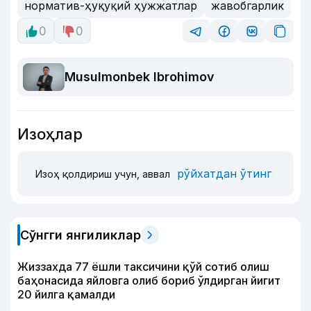
норматив-ҳуқуқий ҳужжатлар
жавобгарлик
0
0
Musulmonbek Ibrohimov
Изоҳлар
рўйхатдан ўтинг
Изоҳ қолдириш учун, аввал
Сўнгги янгиликлар
Жиззахда 77 ёшли таксичини қўй сотиб олиш
баҳонасида яйловга олиб бориб ўлдирган йигит
20 йилга қамалди