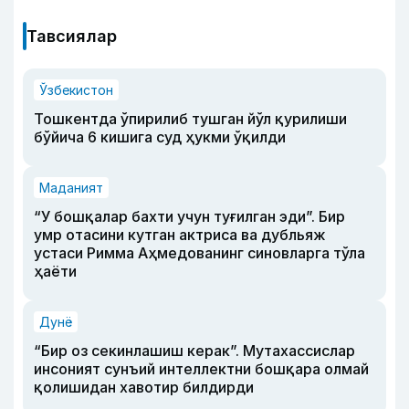
Тавсиялар
Ўзбекистон
Тошкентда ўпирилиб тушган йўл қурилиши
бўйича 6 кишига суд ҳукми ўқилди
Маданият
“У бошқалар бахти учун туғилган эди”. Бир
умр отасини кутган актриса ва дубльяж
устаси Римма Аҳмедованинг синовларга тўла
ҳаёти
Дунё
“Бир оз секинлашиш керак”. Мутахассислар
инсоният сунъий интеллектни бошқара олмай
қолишидан хавотир билдирди